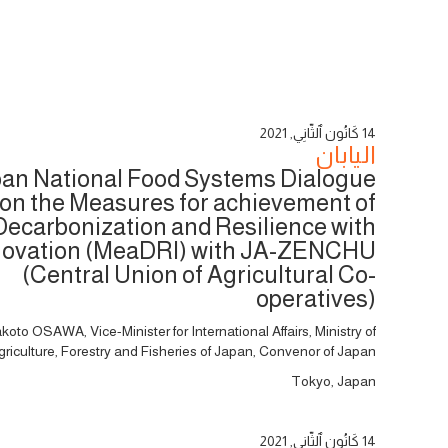
14 كَانُون ٱلثَّانِي, 2021
اليابان
an National Food Systems Dialogue
 on the Measures for achievement of
Decarbonization and Resilience with
novation (MeaDRI) with JA-ZENCHU
(Central Union of Agricultural Co-
operatives)
koto OSAWA, Vice-Minister for International Affairs, Ministry of
griculture, Forestry and Fisheries of Japan, Convenor of Japan
Tokyo, Japan
14 كَانُون ٱلثَّانِي, 2021