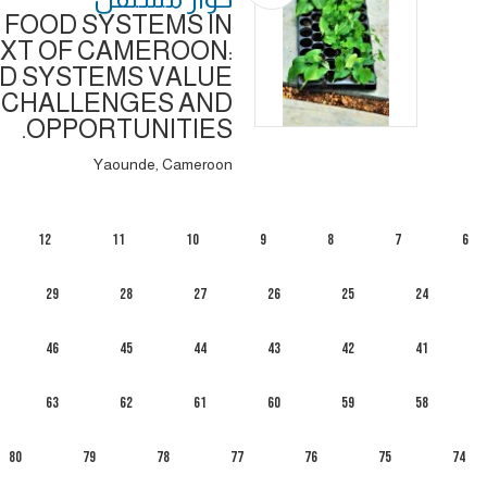
FOOD SYSTEMS IN
XT OF CAMEROON:
D SYSTEMS VALUE
- CHALLENGES AND
OPPORTUNITIES.
Yaounde, Cameroon
12
11
10
9
8
7
6
29
28
27
26
25
24
46
45
44
43
42
41
63
62
61
60
59
58
80
79
78
77
76
75
74