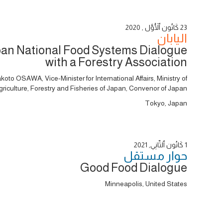
23 كَانُون ٱلْأَوَّل , 2020
اليابان
an National Food Systems Dialogue
with a Forestry Association
koto OSAWA, Vice-Minister for International Affairs, Ministry of
griculture, Forestry and Fisheries of Japan, Convenor of Japan
Tokyo, Japan
1 كَانُون ٱلثَّانِي, 2021
حوار ‎مستقل
Good Food Dialogue
Minneapolis, United States