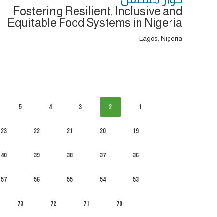
Fostering Resilient, Inclusive and
Equitable Food Systems in Nigeria
Lagos, Nigeria
5
4
3
2
1
23
22
21
20
19
40
39
38
37
36
57
56
55
54
53
73
72
71
70