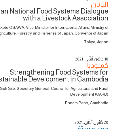
اليابان
an National Food Systems Dialogue
with a Livestock Association
koto OSAWA, Vice-Minister for International Affairs, Ministry of
griculture, Forestry and Fisheries of Japan, Convenor of Japan
Tokyo, Japan
18 كَانُون ٱلثَّانِي, 2021
كمبوديا
Strengthening Food Systems for
stainable Development in Cambodia
Sok Silo, Secretary General, Council for Agricultural and Rural
Development (CARD)
Phnom Penh, Cambodia
20 كَانُون ٱلثَّانِي, 2021
حوار ‎مستقل