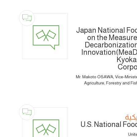
Japan National Fo
on the Measure
Decarbonization
Innovation(MeaDR
Kyokai
Corpo
Mr. Makoto OSAWA, Vice-Minister f
Agriculture, Forestry and Fi
يكية
U.S. National Fo
Unit