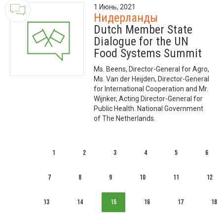
1 Июнь, 2021
Нидерланды
Dutch Member State
Dialogue for the UN
Food Systems Summit
Ms. Beens, Director-General for Agro,
Ms. Van der Heijden, Director-General
for International Cooperation and Mr.
Wijnker, Acting Director-General for
Public Health. National Government
of The Netherlands.
1
2
3
4
5
6
7
8
9
10
11
12
13
14
15
16
17
18