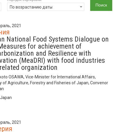
По возрастанию даты
раль, 2021
ния
n National Food Systems Dialogue on
Measures for achievement of
rbonization and Resilience with
vation (MeaDRI) with food industries
related organization
koto OSAWA, Vice-Minister for International Affairs,
y of Agriculture, Forestry and Fisheries of Japan, Convenor
an
 Japan
раль, 2021
ерия