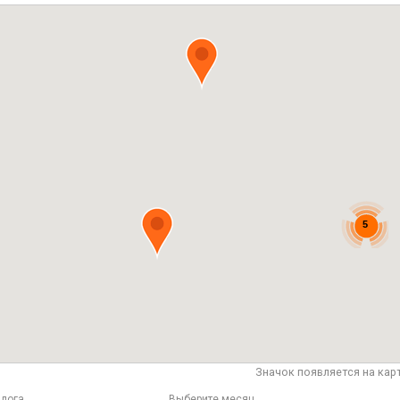
5
Значок появляется на кар
лога
Выберите месяц