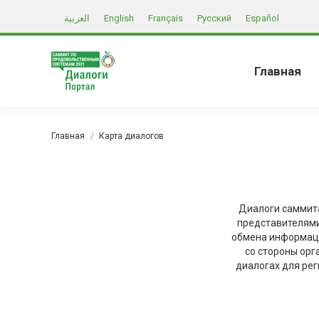
العربية
English
Français
Русский
Español
Главная
Вы здесь:
Главная
Карта диалогов
Диалоги саммит
представителями
обмена информаци
со стороны ор
диалогах для рег