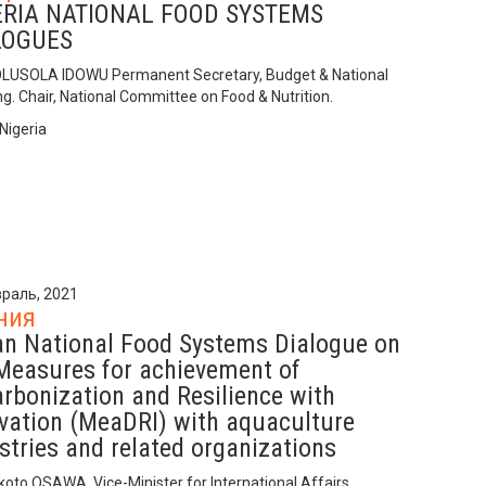
ERIA NATIONAL FOOD SYSTEMS
LOGUES
LUSOLA IDOWU Permanent Secretary, Budget & National
g. Chair, National Committee on Food & Nutrition.
Nigeria
раль, 2021
ния
n National Food Systems Dialogue on
Measures for achievement of
rbonization and Resilience with
vation (MeaDRI) with aquaculture
stries and related organizations
koto OSAWA, Vice-Minister for International Affairs,