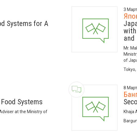
3 Март
Япо
od Systems for A
Japa
with
and 
Mr. Ma
Ministr
of Jap
Tokyo,
8 Март
Бан
 Food Systems
Seco
 Adviser at the Ministry of
Khaja 
Bargun