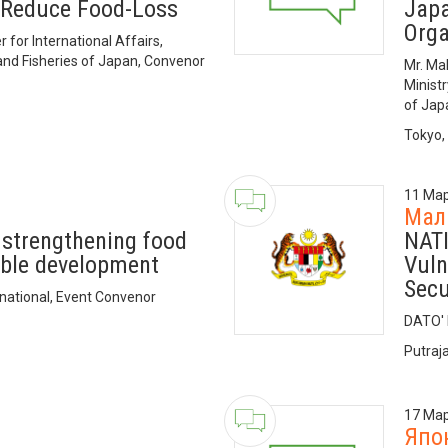
o Reduce Food-Loss
Japa
Orga
for International Affairs,
 and Fisheries of Japan, Convenor
Mr. Ma
Ministr
of Jap
Tokyo,
11 Мар
Мал
n strengthening food
NATI
able development
Vuln
Secu
rnational, Event Convenor
DATO'
Putraj
17 Мар
Япо