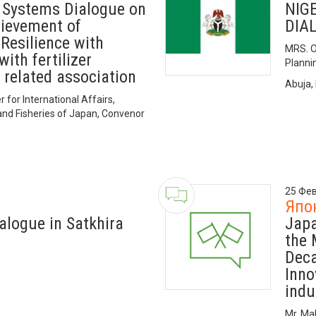
 Systems Dialogue on
NIG
hievement of
DIA
Resilience with
MRS. O
ith fertilizer
Plannin
related association
Abuja, 
for International Affairs,
 and Fisheries of Japan, Convenor
25 Фев
Япо
alogue in Satkhira
Japa
the 
Deca
Inno
indu
Mr. Ma