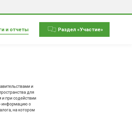
ги и отчеты
Раздел «Участие»
авительствами и
пространства для
 и при содействии
ю информацию о
алога, на котором