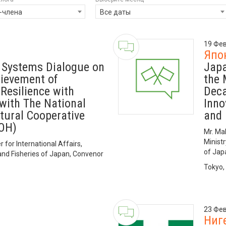
-члена
Все даты
19 Фев
Япо
 Systems Dialogue on
Japa
hievement of
the 
Resilience with
Deca
with The National
Inno
ltural Cooperative
and 
NOH)
Mr. Ma
Ministr
for International Affairs,
of Jap
 and Fisheries of Japan, Convenor
Tokyo,
23 Фев
Ниг