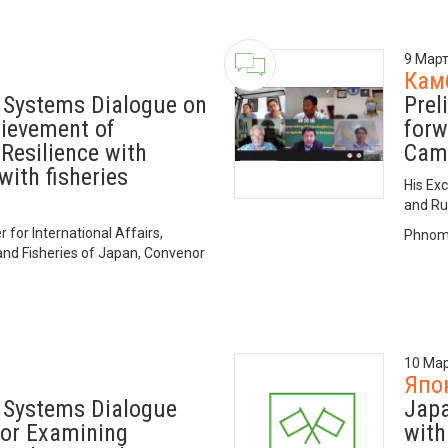
9 Март
Кам
 Systems Dialogue on
Prel
hievement of
forw
Resilience with
Cam
with fisheries
His Exc
and Ru
for International Affairs,
Phnom
 and Fisheries of Japan, Convenor
10 Мар
Япо
 Systems Dialogue
Japa
for Examining
with