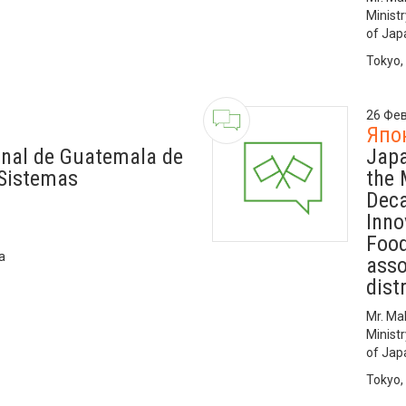
Ministr
of Jap
Tokyo,
26 Фев
Япо
onal de Guatemala de
Japa
 Sistemas
the 
Deca
Inno
Food
a
asso
dist
Mr. Ma
Ministr
of Jap
Tokyo,