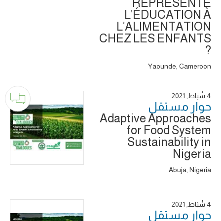
REPRÉSENTE
L’ÉDUCATION À
L’ALIMENTATION
CHEZ LES ENFANTS
?
Yaounde, Cameroon
4 شُبَاط, 2021
حوار ‎مستقل
Adaptive Approaches
for Food System
Sustainability in
Nigeria
Abuja, Nigeria
4 شُبَاط, 2021
حوار ‎مستقل