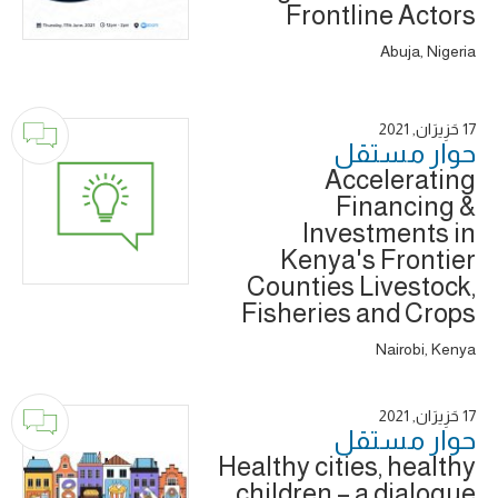
Frontline Actors
Abuja, Nigeria
17 حَزِيرَان, 2021
حوار ‎مستقل
Accelerating
Financing &
Investments in
Kenya's Frontier
Counties Livestock,
Fisheries and Crops
Nairobi, Kenya
17 حَزِيرَان, 2021
حوار ‎مستقل
Healthy cities, healthy
children – a dialogue