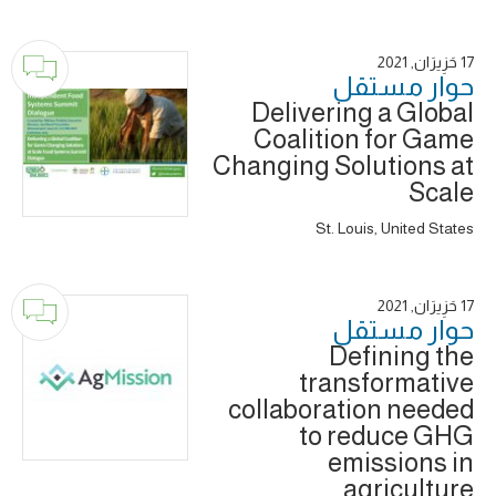
17 حَزِيرَان, 2021
حوار ‎مستقل
Delivering a Global
Coalition for Game
Changing Solutions at
Scale
St. Louis, United States
17 حَزِيرَان, 2021
حوار ‎مستقل
Defining the
transformative
collaboration needed
to reduce GHG
emissions in
agriculture