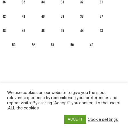
36
35
34
33
32
31
42
41
40
39
38
37
48
47
46
45
44
43
53
52
51
50
49
We use cookies on our website to give you the most
relevant experience by remembering your preferences and
repeat visits. By clicking “Accept”, you consent to the use of
ALL the cookies.
العربية
English
Français
Русский
Español
Cookie settings
ACCEPT
Privacy policy
&
Terms of Use