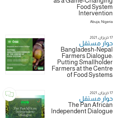
as a Game-Changing
Food System
Intervention
Abuja, Nigeria
17 حَزِيرَان, 2021
حوار ‎مستقل
Bangladesh-Nepal
Farmers Dialogue:
Putting Smallholder
Farmers at the Centre
of Food Systems
17 حَزِيرَان, 2021
حوار ‎مستقل
The Pan African
Independent Dialogue