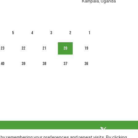
Kampala, Uganda
5
4
3
2
1
23
22
21
20
19
40
39
38
37
36
by remembering your preferences and repeat visits. By clicking