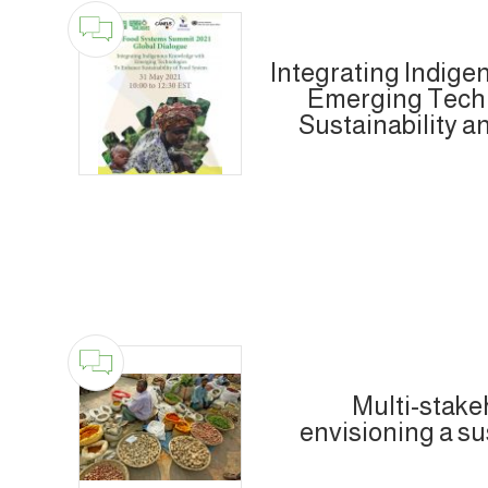
Integrating Indig
Emerging Tech
Sustainability a
Multi-stake
envisioning a su