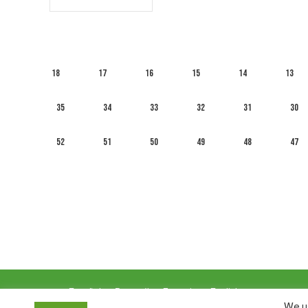
18
17
16
15
14
13
35
34
33
32
31
30
52
51
50
49
48
47
العربية
English
Français
Русский
Español
We us