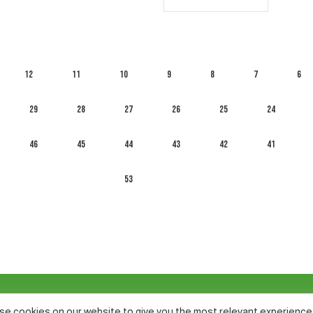
12
11
10
9
8
7
6
29
28
27
26
25
24
46
45
44
43
42
41
53
e cookies on our website to give you the most relevant experience 