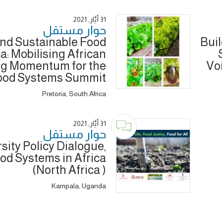
31 أَيَّار, 2021
حوار ‎مستقل
and Sustainable Food
Buil
a: Mobilising African
ng Momentum for the
Vo
ood Systems Summit
Pretoria, South Africa
31 أَيَّار, 2021
حوار ‎مستقل
sity Policy Dialogue,
od Systems in Africa
(North Africa )
Kampala, Uganda