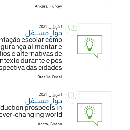
Ankara, Turkey
1 حَزِيرَان, 2021
حوار ‎مستقل
mentação escolar como
egurança alimentar e
fios e alternativas de
ntexto durante e pós
spectiva das cidades
Brasília, Brazil
1 حَزِيرَان, 2021
حوار ‎مستقل
duction prospects in
ever-changing world
Accra, Ghana