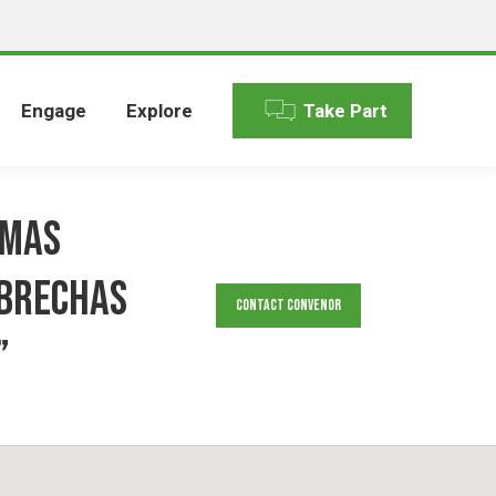
Engage
Explore
Take Part
emas
 Brechas
Contact Convenor
”