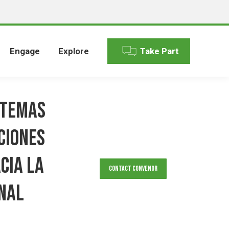
Engage
Explore
Take Part
stemas
ciones
cia la
Contact Convenor
onal