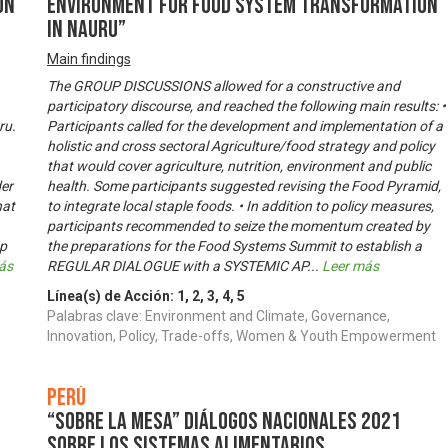
on
environment for food system transformation
in Nauru”
Main findings
The GROUP DISCUSSIONS allowed for a constructive and
participatory discourse, and reached the following main results: •
ru.
Participants called for the development and implementation of a
holistic and cross sectoral Agriculture/food strategy and policy
that would cover agriculture, nutrition, environment and public
der
health. Some participants suggested revising the Food Pyramid,
hat
to integrate local staple foods. • In addition to policy measures,
participants recommended to seize the momentum created by
op
the preparations for the Food Systems Summit to establish a
ás
REGULAR DIALOGUE with a SYSTEMIC AP
...
Leer más
Línea(s) de Acción:
1
,
2
,
3
,
4
,
5
Palabras clave: Environment and Climate, Governance,
Innovation, Policy, Trade-offs, Women & Youth Empowerment
Perú
“SOBRE LA MESA” DIÁLOGOS NACIONALES 2021
SOBRE LOS SISTEMAS ALIMENTARIOS