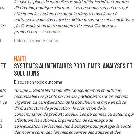
la mise en place de mutuelles de solidarités, les infrastructures
nes
d’irrigation, boutique d’intrants. Les personnes ou acteurs qui
effectuent les actions Les organisations s’emploieront à
renforcer la cohésion entre les différents groupes et associations
 des
; à s’investir dans des campagnes de sensibilisation des
producteurs
...
Leer más
t
Palabras clave: Finance
Haití
 et
Systèmes alimentaires problèmes, analyses et
solutions
Discussion topic outcome
ants
Groupe 5: Santé Nutritionnelle, Consommation et nutrition
er
responsable Les points de vue des participants sur les actions
, ce
urgentes, La sensibilisation de la population, la mise en place
d’infrastructure de production ; la promotion de la
consommation de produits locaux. Les personnes ou acteurs qui
es
effectuent les actions L’organisation de campagne de
la
sensibilisation sur les mesures à adopter pour protéger la santé
des nourrissons, des femmes enceintes des adultes et des