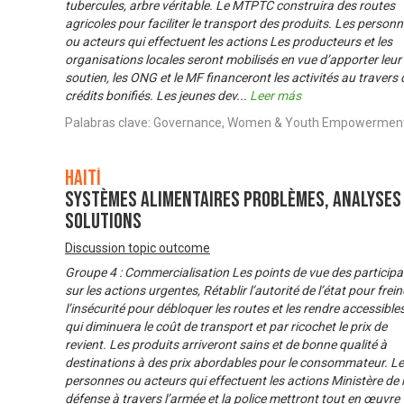
tubercules, arbre véritable. Le MTPTC construira des routes
agricoles pour faciliter le transport des produits. Les person
ou acteurs qui effectuent les actions Les producteurs et les
organisations locales seront mobilisés en vue d’apporter leur
soutien, les ONG et le MF financeront les activités au travers
crédits bonifiés. Les jeunes dev
...
Leer más
Palabras clave: Governance, Women & Youth Empowermen
Haití
Systèmes alimentaires problèmes, analyses
solutions
Discussion topic outcome
Groupe 4 : Commercialisation Les points de vue des particip
sur les actions urgentes, Rétablir l’autorité de l’état pour frein
l’insécurité pour débloquer les routes et les rendre accessibles
qui diminuera le coût de transport et par ricochet le prix de
revient. Les produits arriveront sains et de bonne qualité à
destinations à des prix abordables pour le consommateur. L
personnes ou acteurs qui effectuent les actions Ministère de 
défense à travers l’armée et la police mettront tout en œuvre