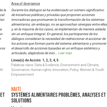
Area of divergence
a la
Durante los diálogos se ha evidenciado un número significativo
cal.
de iniciativas públicas y privadas que proponen acciones
tan
innovadoras que promueven la transformación de los sistemas
alimentarios; sin embargo, no se aprovechan sinergias entre ellas
 a
y, en la mayoría de los casos, se implementan de manera aislada
an
sin un enfoque integral. En general, los participantes de los
e
diálogos consideran la necesidad de redireccionar el accionar de
los actores que forman parte del sistema alimentario y promover
ivos
el desarrollo de acciones basadas en un enfoque sistémico y
articulado, alejándose de inici
...
Leer más
Línea(s) de Acción:
1
,
2
,
3
,
4
,
5
Palabras clave: Data & Evidence, Environment and Climate,
th
Governance, Human rights, Innovation, Policy, Women & Youth
Empowerment
Haití
 et
Systèmes alimentaires problèmes, analyses et
solutions