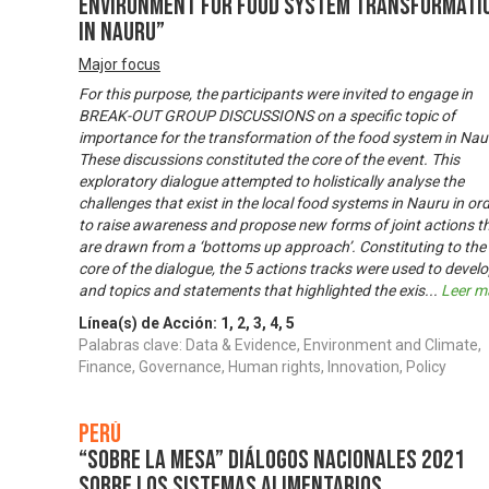
environment for food system transformati
in Nauru”
Major focus
For this purpose, the participants were invited to engage in
BREAK-OUT GROUP DISCUSSIONS on a specific topic of
importance for the transformation of the food system in Nau
These discussions constituted the core of the event. This
exploratory dialogue attempted to holistically analyse the
challenges that exist in the local food systems in Nauru in or
to raise awareness and propose new forms of joint actions t
are drawn from a ‘bottoms up approach’. Constituting to the
core of the dialogue, the 5 actions tracks were used to devel
and topics and statements that highlighted the exis
...
Leer m
Línea(s) de Acción:
1
,
2
,
3
,
4
,
5
Palabras clave: Data & Evidence, Environment and Climate,
Finance, Governance, Human rights, Innovation, Policy
Perú
“SOBRE LA MESA” DIÁLOGOS NACIONALES 2021
SOBRE LOS SISTEMAS ALIMENTARIOS