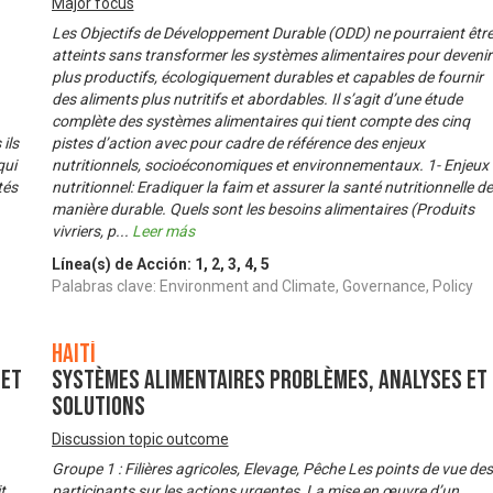
Major focus
Les Objectifs de Développement Durable (ODD) ne pourraient êtr
atteints sans transformer les systèmes alimentaires pour devenir
plus productifs, écologiquement durables et capables de fournir
des aliments plus nutritifs et abordables. Il s’agit d’une étude
complète des systèmes alimentaires qui tient compte des cinq
ils
pistes d’action avec pour cadre de référence des enjeux
qui
nutritionnels, socioéconomiques et environnementaux. 1- Enjeux
tés
nutritionnel: Eradiquer la faim et assurer la santé nutritionnelle de
manière durable. Quels sont les besoins alimentaires (Produits
vivriers, p
...
Leer más
Línea(s) de Acción:
1
,
2
,
3
,
4
,
5
Palabras clave: Environment and Climate, Governance, Policy
Haití
 et
Systèmes alimentaires problèmes, analyses et
solutions
Discussion topic outcome
Groupe 1 : Filières agricoles, Elevage, Pêche Les points de vue des
t
participants sur les actions urgentes, La mise en œuvre d’un