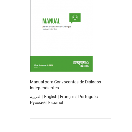
Manual para Convocantes de Diálogos
Independientes
العربية
|
English
|
Français
|
Português
|
Русский
|
Español