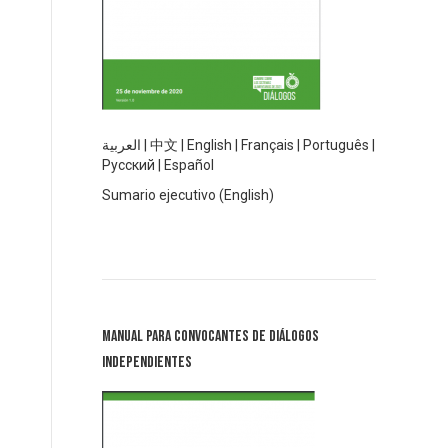
العربية
|
中文
|
English
|
Français
|
Português
|
Русский
|
Español
Sumario ejecutivo (English)
Manual para Convocantes de Diálogos
Independientes