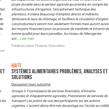
projet durable dans le secteur agricole qui prendra en compte les
état
infrastructures d’irrigation, l’encadrement technique des
t
planteurs; il créera beaucoup d’emplois directs et indirects,
de
diminuera le taux de chômage, et facilitera la circulation d’argent.
 de
Les producteurs seront non seulement formés mais auront aussi
de
les moyens financiers pour se procurer de matériels et intrants de
..
bonne qualité pour leurs parcelles. Au niveau de l’élevage les
act
...
Leer más
Palabras clave: Finance, Innovation
nce
Haití
 et
Systèmes alimentaires problèmes, analyses et
solutions
Discussion topic outcome
s
Groupe 3: Fournisseurs de services financiers, d’intrants
agricoles et d’équipements agricoles, Prestataires de services de
 les
transport Les points de vue des participants sur les actions
urgentes, L’accent devra être mis davantage sur l’accès au crédit