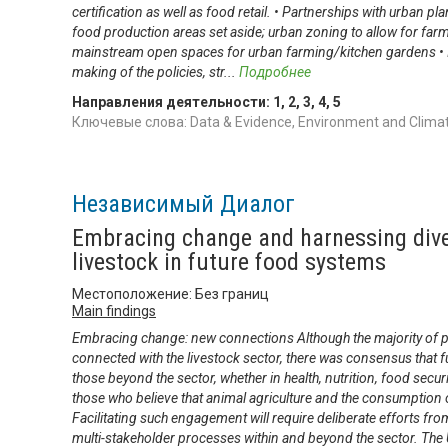
certification as well as food retail. • Partnerships with urban 
food production areas set aside; urban zoning to allow for farmi
mainstream open spaces for urban farming/kitchen gardens • 
making of the policies, str
...
Подробнее
Направления деятельности:
1
,
2
,
3
,
4
,
5
Ключевые слова: Data & Evidence, Environment and Climat
Независимый Диалог
Embracing change and harnessing diver
livestock in future food systems
Местоположение: Без границ
Main findings
Embracing change: new connections Although the majority of p
connected with the livestock sector, there was consensus that 
those beyond the sector, whether in health, nutrition, food securi
those who believe that animal agriculture and the consumption 
Facilitating such engagement will require deliberate efforts fro
multi-stakeholder processes within and beyond the sector. Th