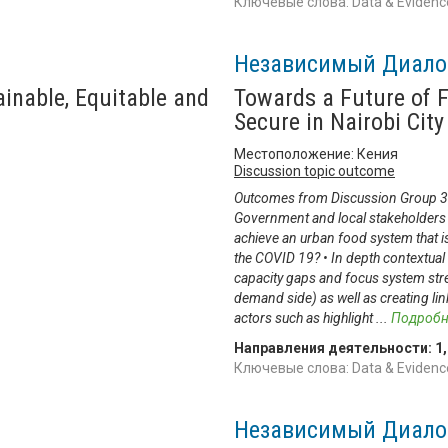
Ключевые слова: Data & Evidence,
Независимый Диало
ainable, Equitable and
Towards a Future of F
Secure in Nairobi City
Местоположение: Кения
Discussion topic outcome
Outcomes from Discussion Group 3: H
Government and local stakeholders be
achieve an urban food system that is
the COVID 19? • In depth contextual
capacity gaps and focus system stre
demand side) as well as creating li
actors such as highlight
...
Подробн
Направления деятельности:
1
Ключевые слова: Data & Evidence
Независимый Диало