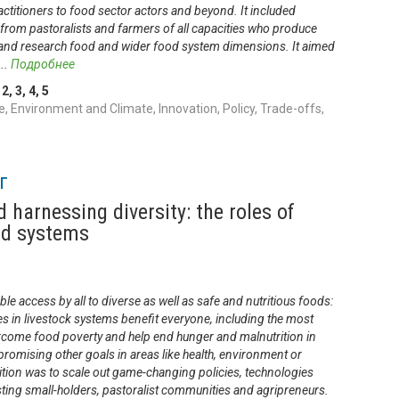
titioners to food sector actors and beyond. It included
, from pastoralists and farmers of all capacities who produce
and research food and wider food system dimensions. It aimed
...
Подробнее
,
2
,
3
,
4
,
5
 Environment and Climate, Innovation, Policy, Trade-offs,
г
harnessing diversity: the roles of
ood systems
le access by all to diverse as well as safe and nutritious foods:
s in livestock systems benefit everyone, including the most
rcome food poverty and help end hunger and malnutrition in
promising other goals in areas like health, environment or
tion was to scale out game-changing policies, technologies
ting small-holders, pastoralist communities and agripreneurs.