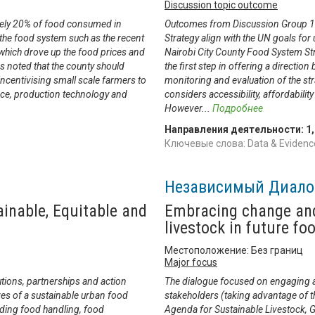
Discussion topic outcome
ately 20% of food consumed in
Outcomes from Discussion Group 1: 
 the food system such as the recent
Strategy align with the UN goals fo
hich drove up the food prices and
Nairobi City County Food System Stra
as noted that the county should
the first step in offering a directi
 incentivising small scale farmers to
monitoring and evaluation of the str
nce, production technology and
considers accessibility, affordabilit
However
...
Подробнее
Направления деятельности:
1
Ключевые слова: Data & Evidence
Независимый Диало
ainable, Equitable and
Embracing change and 
livestock in future f
Местоположение: Без границ
Major focus
tions, partnerships and action
The dialogue focused on engaging an
ves of a sustainable urban food
stakeholders (taking advantage of t
uiding food handling, food
Agenda for Sustainable Livestock, G