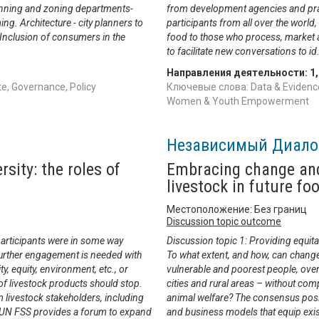
planning and zoning departments-
from development agencies and prac
ng. Architecture - city planners to
participants from all over the world
Inclusion of consumers in the
food to those who process, market 
to facilitate new conversations to id
Направления деятельности:
1
e, Governance, Policy
Ключевые слова: Data & Evidence,
Women & Youth Empowerment
Независимый Диало
sity: the roles of
Embracing change and 
livestock in future f
Местоположение: Без границ
Discussion topic outcome
articipants were in some way
Discussion topic 1: Providing equitab
further engagement is needed with
To what extent, and how, can change
ty, equity, environment, etc., or
vulnerable and poorest people, ove
of livestock products should stop.
cities and rural areas – without com
m livestock stakeholders, including
animal welfare? The consensus posi
e UN FSS provides a forum to expand
and business models that equip exis