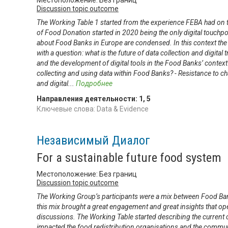
Местоположение: Без границ
Discussion topic outcome
The Working Table 1 started from the experience FEBA had on t
of Food Donation started in 2020 being the only digital touchp
about Food Banks in Europe are condensed. In this context the
with a question: what is the future of data collection and digi
and the development of digital tools in the Food Banks’ context
collecting and using data within Food Banks? - Resistance to c
and digital
...
Подробнее
Направления деятельности:
1
,
5
Ключевые слова: Data & Evidence
Независимый Диалог
For a sustainable future food system
Местоположение: Без границ
Discussion topic outcome
The Working Group’s participants were a mix between Food Ban
this mix brought a great engagement and great insights that op
discussions. The Working Table started describing the current
impacted the food redistribution organisations and the commu