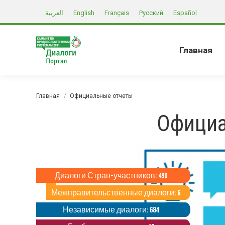
العربية
English
Français
Русский
Español
Главная
Вы здесь:
Главная
Официальные отчеты
Официа
Диалоги Стран-участников: 490
Межправительственные диалоги: 6
Независимые диалоги: 684