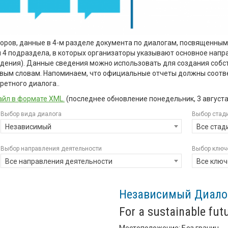
торов, данные в 4-м разделе документа по диалогам, посвященны
бя 4 подраздела, в которых организаторы указывают основное напр
ждения). Данные сведения можно использовать для создания собс
евым словам. Напоминаем, что официальные отчеты должны соотв
ретного диалога..
йл в формате XML.
(последнее обновление
понедельник, 3 августа 
Выбор вида диалога
Выбор стад
Независимый
Все стад
Выбор направления деятельности
Выбор ключ
Все направления деятельности
Все ключ
Независимый Диало
For a sustainable fut