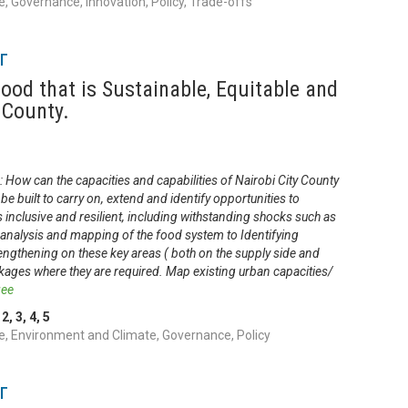
 Governance, Innovation, Policy, Trade-offs
г
ood that is Sustainable, Equitable and
 County.
ow can the capacities and capabilities of Nairobi City County
 built to carry on, extend and identify opportunities to
 inclusive and resilient, including withstanding shocks such as
 analysis and mapping of the food system to Identifying
ngthening on these key areas ( both on the supply side and
nkages where they are required. Map existing urban capacities/
ее
,
2
,
3
,
4
,
5
, Environment and Climate, Governance, Policy
г