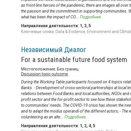
as front-line heroes of the pandemic, there are images all over
the passion and the commitment in supporting communities. W
what has been the impact of CO
...
Подробнее
Направления деятельности:
1
,
3
,
5
Ключевые слова: Data & Evidence, Environment and Climate
Независимый Диалог
For a sustainable future food system
Местоположение: Без границ
Discussion topic outcome
During the Working Table participants focused on 4 topics rela
Banks. - Development of cross-sectoral partnerships at local le
relations between Food Banks and local authorities, NGOs and ch
profit sector and the for-profit sector to see how these stakeh
to communities’ needs. The COVID-19 crisis has shown the need
and to adapt the modus operandi of the different actors; - The
volunteering as an alte
...
Подробнее
Направления деятельности:
1
,
2
,
4
,
5