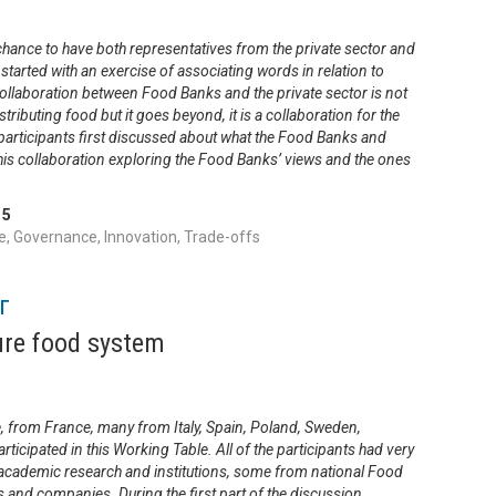
 chance to have both representatives from the private sector and
rted with an exercise of associating words in relation to
collaboration between Food Banks and the private sector is not
tributing food but it goes beyond, it is a collaboration for the
rticipants first discussed about what the Food Banks and
his collaboration exploring the Food Banks’ views and the ones
,
5
, Governance, Innovation, Trade-offs
г
ure food system
e, from France, many from Italy, Spain, Poland, Sweden,
icipated in this Working Table. All of the participants had very
cademic research and institutions, some from national Food
and companies. During the first part of the discussion,