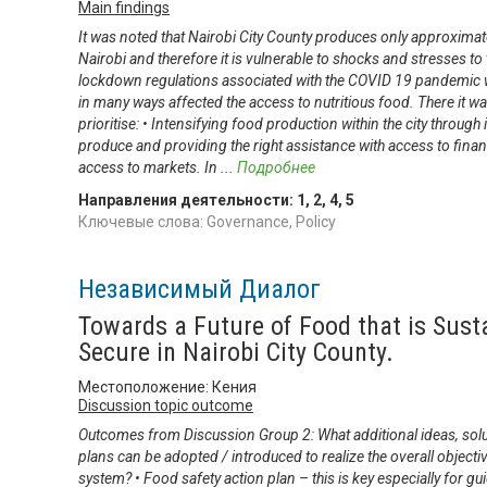
Main findings
It was noted that Nairobi City County produces only approxim
Nairobi and therefore it is vulnerable to shocks and stresses to
lockdown regulations associated with the COVID 19 pandemic w
in many ways affected the access to nutritious food. There it w
prioritise: • Intensifying food production within the city through
produce and providing the right assistance with access to fina
access to markets. In
...
Подробнее
Направления деятельности:
1
,
2
,
4
,
5
Ключевые слова: Governance, Policy
Независимый Диалог
Towards a Future of Food that is Sust
Secure in Nairobi City County.
Местоположение: Кения
Discussion topic outcome
Outcomes from Discussion Group 2: What additional ideas, solu
plans can be adopted / introduced to realize the overall objecti
system? • Food safety action plan – this is key especially for g