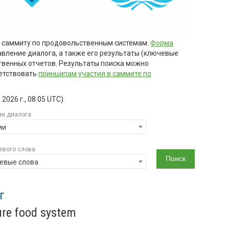
м саммиту по продовольственным системам.
Форма
авление диалога, а также его результаты (ключевые
твенных отчетов. Результаты поиска можно
етствовать
принципам участия в саммите по
2026 г., 08:05 UTC
).
ии диалога
ии
евого слова
евые слова
г
ure food system