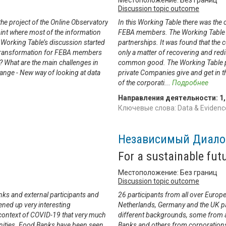
Местоположение: Без границ
Discussion topic outcome
he project of the Online Observatory
In this Working Table there was the
oint where most of the information
FEBA members. The Working Table sta
 Working Table’s discussion started
partnerships. It was found that the 
tal transformation for FEBA members
only a matter of recovering and redis
? What are the main challenges in
common good. The Working Table pa
hange - New way of looking at data
private Companies give and get in t
of the corporati
...
Подробнее
Направления деятельности:
1
Ключевые слова: Data & Evidence
Независимый Диало
For a sustainable fut
Местоположение: Без границ
Discussion topic outcome
ks and external participants and
26 participants from all over Europ
ened up very interesting
Netherlands, Germany and the UK part
 context of COVID-19 that very much
different backgrounds, some from a
nities. Food Banks have been seen
Banks and others from corporations 