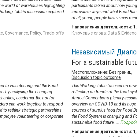
 the world of warehouses highlighting
participants talked about how young
orking Table’s discussion explored
innovative ways and what Food Bank
of all, young people have a new min
Направления деятельности:
1
, Governance, Policy, Trade-offs
Ключевые слова: Data & Evidence,
Независимый Диало
For a sustainable fut
Местоположение: Без границ
Discussion topic outcome
ted to volunteering and the Food
This Working Table focused on new b
vel by analysing the changing
reflecting on trends of the food sy
arities, academia, the not for
Annual Convention’s plenary session
olders can work together to respond
overview on COVID-19 and its huge 
 to rethink strategic partnerships
sources of surplus food for Food Ba
 employee volunteering or corporate
the Food System is changing and Foo
sustainable food future.
...
Подроб
Направления деятельности:
1