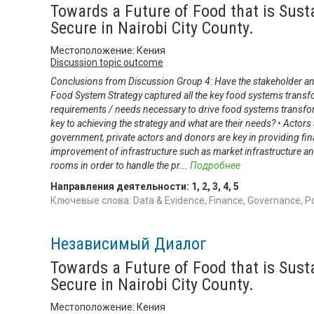
Towards a Future of Food that is Sust
Secure in Nairobi City County.
Местоположение: Кения
Discussion topic outcome
Conclusions from Discussion Group 4: Have the stakeholder anal
Food System Strategy captured all the key food systems transf
requirements / needs necessary to drive food systems transfo
key to achieving the strategy and what are their needs? • Actor
government, private actors and donors are key in providing fin
improvement of infrastructure such as market infrastructure a
rooms in order to handle the pr
...
Подробнее
Направления деятельности:
1
,
2
,
3
,
4
,
5
Ключевые слова: Data & Evidence, Finance, Governance, Po
Независимый Диалог
Towards a Future of Food that is Sust
Secure in Nairobi City County.
Местоположение: Кения