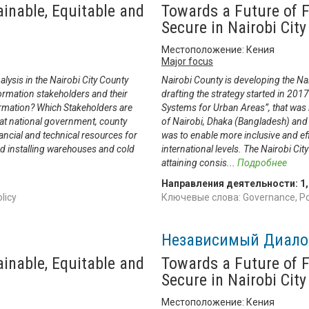
ainable, Equitable and
Towards a Future of F
Secure in Nairobi City
Местоположение: Кения
Major focus
ysis in the Nairobi City County
Nairobi County is developing the Na
ormation stakeholders and their
drafting the strategy started in 201
rmation? Which Stakeholders are
Systems for Urban Areas”, that was 
s at national government, county
of Nairobi, Dhaka (Bangladesh) and 
ancial and technical resources for
was to enable more inclusive and eff
nd installing warehouses and cold
international levels. The Nairobi Ci
attaining consis
...
Подробнее
Направления деятельности:
1
licy
Ключевые слова: Governance, Po
Независимый Диало
ainable, Equitable and
Towards a Future of F
Secure in Nairobi City
Местоположение: Кения