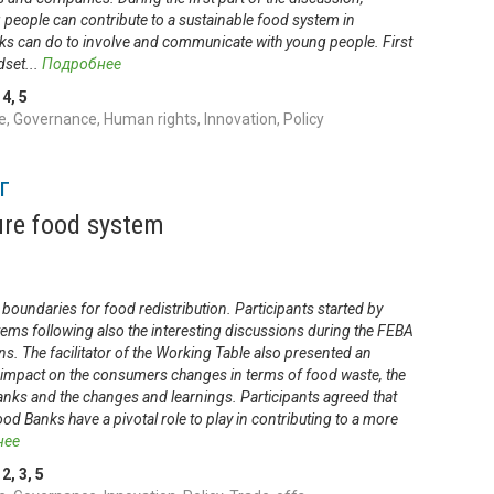
 people can contribute to a sustainable food system in
s can do to involve and communicate with young people. First
dset
...
Подробнее
,
4
,
5
 Governance, Human rights, Innovation, Policy
г
ure food system
oundaries for food redistribution. Participants started by
stems following also the interesting discussions during the FEBA
s. The facilitator of the Working Table also presented an
impact on the consumers changes in terms of food waste, the
nks and the changes and learnings. Participants agreed that
d Banks have a pivotal role to play in contributing to a more
нее
,
2
,
3
,
5