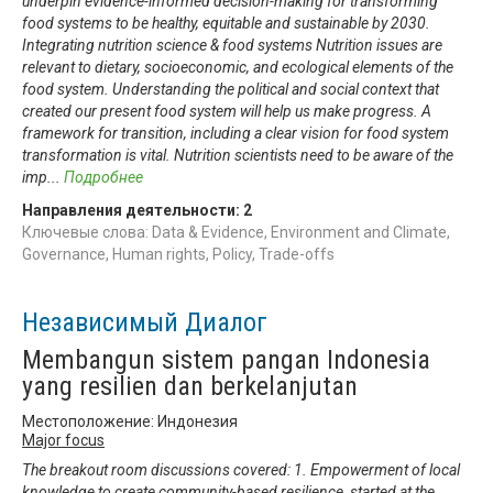
underpin evidence-informed decision-making for transforming
food systems to be healthy, equitable and sustainable by 2030.
Integrating nutrition science & food systems Nutrition issues are
relevant to dietary, socioeconomic, and ecological elements of the
food system. Understanding the political and social context that
created our present food system will help us make progress. A
framework for transition, including a clear vision for food system
transformation is vital. Nutrition scientists need to be aware of the
imp
...
Подробнее
Направления деятельности:
2
Ключевые слова: Data & Evidence, Environment and Climate,
Governance, Human rights, Policy, Trade-offs
Независимый Диалог
Membangun sistem pangan Indonesia
yang resilien dan berkelanjutan
Местоположение: Индонезия
Major focus
The breakout room discussions covered: 1. Empowerment of local
knowledge to create community-based resilience, started at the