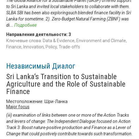
The Global Alliance for a Sustainable Planet (GASP) offered support
to Sri Lanka and invited local stakeholders to collaborate with them.
SLBA SBI has been also exploringsuch blended finance facility in Sri
Lanka for sometime. 2). Zero-Budget Natural Farming (ZBNF) was
di
...
Подробнее
Направления деятельности:
3
Ключевые слова: Data & Evidence, Environment and Climate,
Finance, Innovation, Policy, Trade-offs
Независимый Диалог
Sri Lanka’s Transition to Sustainable
Agriculture and the Role of Sustainable
Finance
Местоположение: Шри-Ланка
Major focus
(iii) examination of links between one or more of the Action Tracks
and levers of change: The Independent Dialogue focused on Action
Track 3: Boost nature-positive production and Finance as a Lever of
Change that could postively contribute towards such transformation.