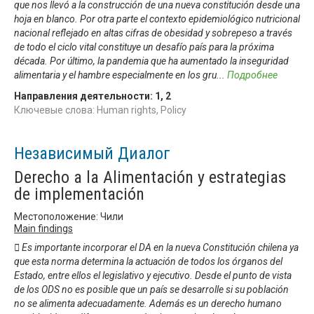
que nos llevó a la construcción de una nueva constitución desde una
hoja en blanco. Por otra parte el contexto epidemiológico nutricional
nacional reflejado en altas cifras de obesidad y sobrepeso a través
de todo el ciclo vital constituye un desafío país para la próxima
década. Por último, la pandemia que ha aumentado la inseguridad
alimentaria y el hambre especialmente en los gru
...
Подробнее
Направления деятельности:
1
,
2
Ключевые слова: Human rights, Policy
Независимый Диалог
Derecho a la Alimentación y estrategias
de implementación
Местоположение: Чили
Main findings
 Es importante incorporar el DA en la nueva Constitución chilena ya
que esta norma determina la actuación de todos los órganos del
Estado, entre ellos el legislativo y ejecutivo. Desde el punto de vista
de los ODS no es posible que un país se desarrolle si su población
no se alimenta adecuadamente. Además es un derecho humano