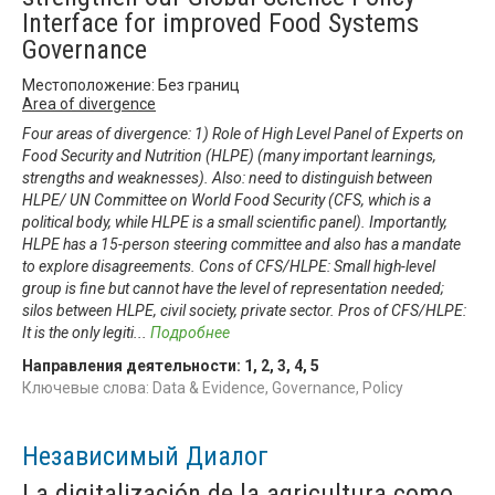
Interface for improved Food Systems
Governance
Местоположение: Без границ
Area of divergence
Four areas of divergence: 1) Role of High Level Panel of Experts on
Food Security and Nutrition (HLPE) (many important learnings,
strengths and weaknesses). Also: need to distinguish between
HLPE/ UN Committee on World Food Security (CFS, which is a
political body, while HLPE is a small scientific panel). Importantly,
HLPE has a 15-person steering committee and also has a mandate
to explore disagreements. Cons of CFS/HLPE: Small high-level
group is fine but cannot have the level of representation needed;
silos between HLPE, civil society, private sector. Pros of CFS/HLPE:
It is the only legiti
...
Подробнее
Направления деятельности:
1
,
2
,
3
,
4
,
5
Ключевые слова: Data & Evidence, Governance, Policy
Независимый Диалог
La digitalización de la agricultura como