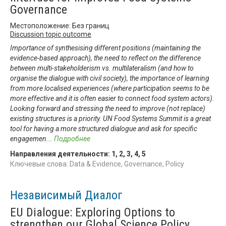
Governance
Местоположение: Без границ
Discussion topic outcome
Importance of synthesising different positions (maintaining the
evidence-based approach), the need to reflect on the difference
between multi-stakeholderism vs. multilateralism (and how to
organise the dialogue with civil society), the importance of learning
from more localised experiences (where participation seems to be
more effective and it is often easier to connect food system actors).
Looking forward and stressing the need to improve (not replace)
existing structures is a priority. UN Food Systems Summit is a great
tool for having a more structured dialogue and ask for specific
engagemen
...
Подробнее
Направления деятельности:
1
,
2
,
3
,
4
,
5
Ключевые слова: Data & Evidence, Governance, Policy
Независимый Диалог
EU Dialogue: Exploring Options to
strengthen our Global Science Policy