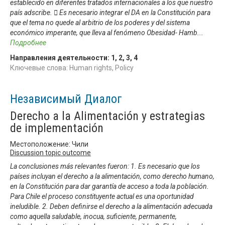
establecido en diferentes tratados internacionales a los que nuestro
país adscribe.  Es necesario integrar el DA en la Constitución para
que el tema no quede al arbitrio de los poderes y del sistema
económico imperante, que lleva al fenómeno Obesidad- Hamb
...
Подробнее
Направления деятельности:
1
,
2
,
3
,
4
Ключевые слова: Human rights, Policy
Независимый Диалог
Derecho a la Alimentación y estrategias
de implementación
Местоположение: Чили
Discussion topic outcome
La conclusiones más relevantes fueron: 1. Es necesario que los
países incluyan el derecho a la alimentación, como derecho humano,
en la Constitución para dar garantía de acceso a toda la población.
Para Chile el proceso constituyente actual es una oportunidad
ineludible. 2. Deben definirse el derecho a la alimentación adecuada
como aquella saludable, inocua, suficiente, permanente,