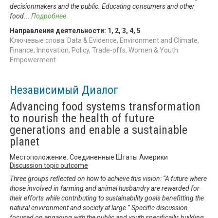
decisionmakers and the public. Educating consumers and other
food
...
Подробнее
Направления деятельности:
1
,
2
,
3
,
4
,
5
Ключевые слова: Data & Evidence, Environment and Climate,
Finance, Innovation, Policy, Trade-offs, Women & Youth
Empowerment
Независимый Диалог
Advancing food systems transformation
to nourish the health of future
generations and enable a sustainable
planet
Местоположение: Соединенные Штаты Америки
Discussion topic outcome
Three groups reflected on how to achieve this vision: “A future where
those involved in farming and animal husbandry are rewarded for
their efforts while contributing to sustainability goals benefitting the
natural environment and society at large.” Specific discussion
focused on engaging with the public and youth specifically; building