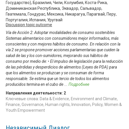
Государство), Бразилия, Чили, Колумбия, Коста-Рика,
Доминиканская Республика, Эквадор, Сальвадор,
Гватемала, Гондурас, Мексика, Никарагуа, Парагвай, Перу,
Португалия, Испания, Уругвай
Discussion topic outcome
Vía de Acción 2: Adoptar modalidades de consumo sostenibles
Sistemas alimentarios con consumidores mejor informados, más
conscientes y con mejores hábitos de consumo. En relación con la
vía 2 se propone promover acciones parlamentarias que cuiden la
salud de las y los con-sumidores, mejorando sus hábitos de
consumo por medio de: • El impulso de legislación para la reducción
de las pérdidas y desperdicios de alimentos (Leyes de PDA) para
que los alimentos se produzcan y se consuman de forma
responsable. Se estima que un tercio de todos los alimentos
producidos termina en el cubo de
...
Подробнее
Направления деятельности:
2
Ключевые слова: Data & Evidence, Environment and Climate,
Finance, Governance, Human rights, Innovation, Policy, Women &
Youth Empowerment
Независимый Диалог