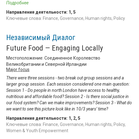
Подробнее
Направления деятельности:
1
,
5
Ключевые слова: Finance, Governance, Human rights, Policy
Независимый Диалог
Future Food — Engaging Locally
Местоположение: Соединенное Королевство
Великобритании и Северной Ирландии
Major focus
There were three sessions - two break out group sessions and a
larger group session. Each session considered one main question:
Session 1 - Do people in north London have access to healthy,
nutritious and affordable food? Session 2 - Is there social justice in
our food system? Can we make improvements? Session 3 - What do
we want to see this picture look like in 10/3 years’ time?
Направления деятельности:
1
,
2
,
5
Ключевые слова: Finance, Governance, Human rights, Policy,
Women & Youth Empowerment