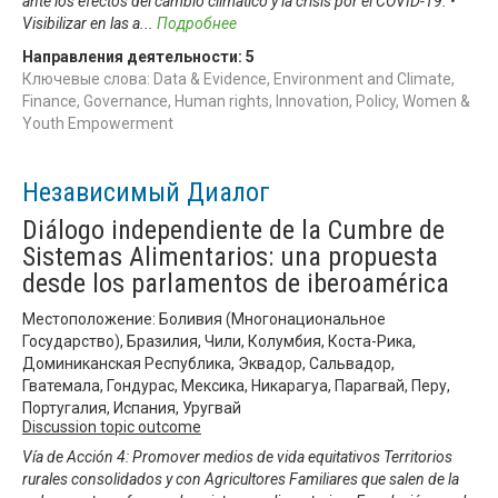
ante los efectos del cambio climático y la crisis por el COVID-19. •
Visibilizar en las a
...
Подробнее
Направления деятельности:
5
Ключевые слова: Data & Evidence, Environment and Climate,
Finance, Governance, Human rights, Innovation, Policy, Women &
Youth Empowerment
Независимый Диалог
Diálogo independiente de la Cumbre de
Sistemas Alimentarios: una propuesta
desde los parlamentos de iberoamérica
Местоположение: Боливия (Многонациональное
Государство), Бразилия, Чили, Колумбия, Коста-Рика,
Доминиканская Республика, Эквадор, Сальвадор,
Гватемала, Гондурас, Мексика, Никарагуа, Парагвай, Перу,
Португалия, Испания, Уругвай
Discussion topic outcome
Vía de Acción 4: Promover medios de vida equitativos Territorios
rurales consolidados y con Agricultores Familiares que salen de la