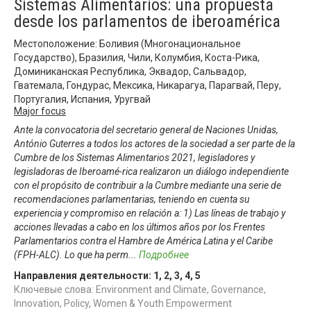
Sistemas Alimentarios: una propuesta
desde los parlamentos de iberoamérica
Местоположение: Боливия (Многонациональное
Государство), Бразилия, Чили, Колумбия, Коста-Рика,
Доминиканская Республика, Эквадор, Сальвадор,
Гватемала, Гондурас, Мексика, Никарагуа, Парагвай, Перу,
Португалия, Испания, Уругвай
Major focus
Ante la convocatoria del secretario general de Naciones Unidas,
António Guterres a todos los actores de la sociedad a ser parte de la
Cumbre de los Sistemas Alimentarios 2021, legisladores y
legisladoras de Iberoamé-rica realizaron un diálogo independiente
con el propósito de contribuir a la Cumbre mediante una serie de
recomendaciones parlamentarias, teniendo en cuenta su
experiencia y compromiso en relación a: 1) Las líneas de trabajo y
acciones llevadas a cabo en los últimos años por los Frentes
Parlamentarios contra el Hambre de América Latina y el Caribe
(FPH-ALC). Lo que ha perm
...
Подробнее
Направления деятельности:
1
,
2
,
3
,
4
,
5
Ключевые слова: Environment and Climate, Governance,
Innovation, Policy, Women & Youth Empowerment