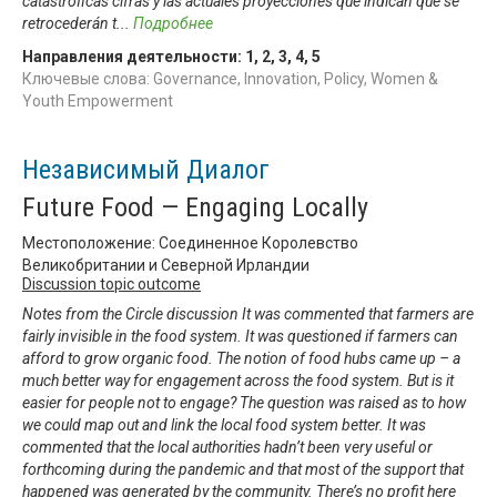
catastróficas cifras y las actuales proyecciones que indican que se
retrocederán t
...
Подробнее
Направления деятельности:
1
,
2
,
3
,
4
,
5
Ключевые слова: Governance, Innovation, Policy, Women &
Youth Empowerment
Независимый Диалог
Future Food — Engaging Locally
Местоположение: Соединенное Королевство
Великобритании и Северной Ирландии
Discussion topic outcome
Notes from the Circle discussion It was commented that farmers are
fairly invisible in the food system. It was questioned if farmers can
afford to grow organic food. The notion of food hubs came up – a
much better way for engagement across the food system. But is it
easier for people not to engage? The question was raised as to how
we could map out and link the local food system better. It was
commented that the local authorities hadn’t been very useful or
forthcoming during the pandemic and that most of the support that
happened was generated by the community. There’s no profit here