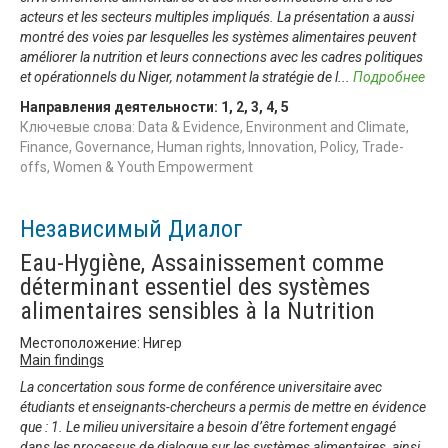
acteurs et les secteurs multiples impliqués. La présentation a aussi
montré des voies par lesquelles les systèmes alimentaires peuvent
améliorer la nutrition et leurs connections avec les cadres politiques
et opérationnels du Niger, notamment la stratégie de l
...
Подробнее
Направления деятельности:
1
,
2
,
3
,
4
,
5
Ключевые слова: Data & Evidence, Environment and Climate,
Finance, Governance, Human rights, Innovation, Policy, Trade-
offs, Women & Youth Empowerment
Независимый Диалог
Eau-Hygiène, Assainissement comme
déterminant essentiel des systèmes
alimentaires sensibles à la Nutrition
Местоположение: Нигер
Main findings
La concertation sous forme de conférence universitaire avec
étudiants et enseignants-chercheurs a permis de mettre en évidence
que : 1. Le milieu universitaire a besoin d’être fortement engagé
dans les processus de dialogue sur les systèmes alimentaires, ainsi