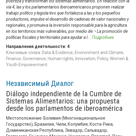
pobreza y transforman los sistemas alimentarios. En relación con la
vía 4, las y los parlamentarios iberoamericanos proponen realizar
trabajo político y legisla-tivo que fortalezca a las y los pequeños
productores, impulse el desarrollo de cadenas de valor nacionales y
regionales, y promueva la inversión responsable para la agricultura
en los territorios más vulnerables, por medio de: • La promoción de
políticas fiscales y territoriales para ayudar a l
...
Подробнее
Направления деятельности:
4
Ключевые слова: Data & Evidence, Environment and Climate,
Finance, Governance, Human rights, Innovation, Policy, Women &
Youth Empowerment
Независимый Диалог
Diálogo independiente de la Cumbre de
Sistemas Alimentarios: una propuesta
desde los parlamentos de iberoamérica
Местоположение: Боливия (Многонациональное
Государство), Бразилия, Чили, Колумбия, Коста-Рика,
Доминиканская Республика, Эквадор, Сальвадор,