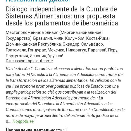
Diálogo independiente de la Cumbre de
Sistemas Alimentarios: una propuesta
desde los parlamentos de iberoamérica
Местоположение: Боливия (Многонациональное
Государство), Бразилия, Чили, Колумбия, Коста-Рика,
Доминиканская Республика, Эквадор, Сальвадор,
Гватемала, Гондурас, Мексика, Никарагуа, Парагвай, Перу,
Португалия, Испания, Уругвай
Discussion topic outcome
Vía de Acción 1: Garantizar el acceso a alimentos sanos y nutritivos
para todos: El Derecho a la Alimentación Adecuada como motor de
la transformación de los sistemas alimentarios. En relación con la
vía 1 se propone promover políticas públicas de Estado, con una
amplia participación so-cial, que contribuyan a la realización del
Derecho a la Alimentación Adecuada, por medio de: • La
incorporación del Derecho a la Alimentación Adecuada en las
Constituciones de los países de Iberoamé-rica. La Constitución es la
norma de mayor jerarquía dentro del ordenamiento jurídico de un
p
...
Подробнее
Направления деятельности:
1