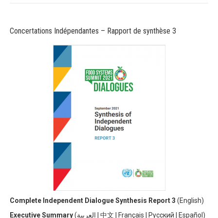
Concertations Indépendantes – Rapport de synthèse 3
Complete Independent Dialogue Synthesis Report 3
(
English)
Executive Summary
(
العربية
|
中文
|
Français
|
Русский
|
Español)