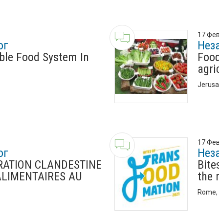
17 Фев
ог
Нез
ble Food System In
Food
agri
Jerusa
17 Фев
ог
Нез
GRATION CLANDESTINE
Bite
ALIMENTAIRES AU
the 
Rome, 