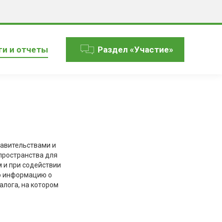
ги и отчеты
Раздел «Участие»
авительствами и
пространства для
 и при содействии
ю информацию о
алога, на котором