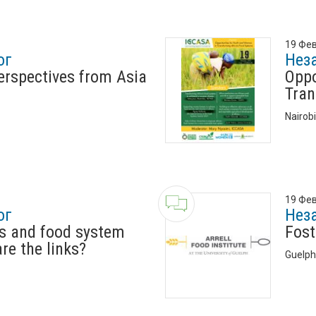
19 Фев
ог
Нез
erspectives from Asia
Oppo
Tran
Nairob
19 Фев
ог
Нез
ds and food system
Fost
are the links?
Guelph