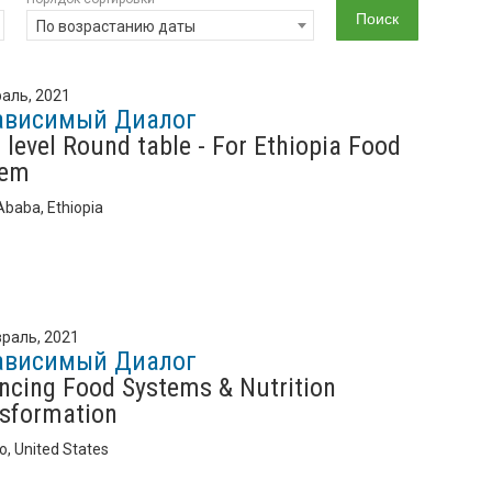
По возрастанию даты
аль, 2021
ависимый Диалог
 level Round table - For Ethiopia Food
tem
Ababa, Ethiopia
раль, 2021
ависимый Диалог
ncing Food Systems & Nutrition
sformation
o, United States