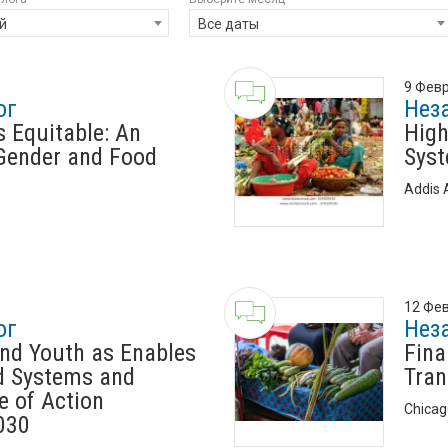
й
Все даты
9 Февр
ог
Нез
 Equitable: An
High
 Gender and Food
Sys
Addis 
12 Фев
ог
Нез
nd Youth as Enables
Fina
d Systems and
Tran
e of Action
Chicag
030