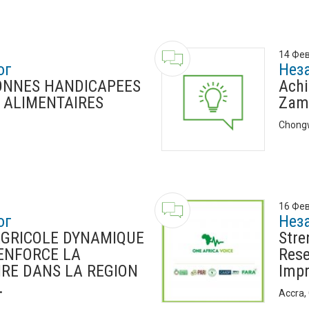
14 Фев
ог
Нез
ONNES HANDICAPEES
Achi
 ALIMENTAIRES
Zam
Chong
16 Фев
ог
Нез
AGRICOLE DYNAMIQUE
Stre
RENFORCE LA
Rese
IRE DANS LA REGION
Impr
.
Accra,