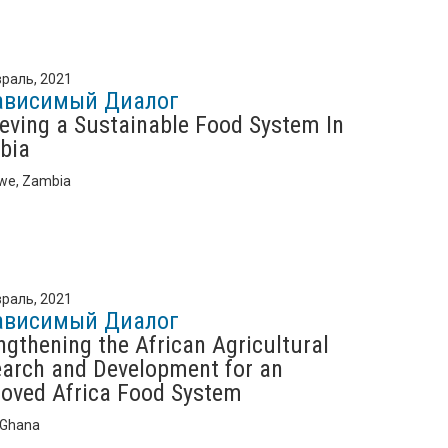
раль, 2021
ависимый Диалог
eving a Sustainable Food System In
bia
we, Zambia
раль, 2021
ависимый Диалог
ngthening the African Agricultural
arch and Development for an
oved Africa Food System
 Ghana