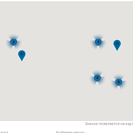
2
3
4
5
Значок появляется на кар
лога
Выберите месяц