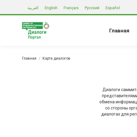
العربية
English
Français
Русский
Español
Главная
Вы здесь:
Главная
Карта диалогов
Диалоги саммит
представителями
обмена информаци
со стороны ор
диалогах для рег