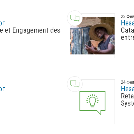
23 Фев
ог
Нез
re et Engagement des
Cata
entr
24 Фев
ог
Нез
Reta
Syst