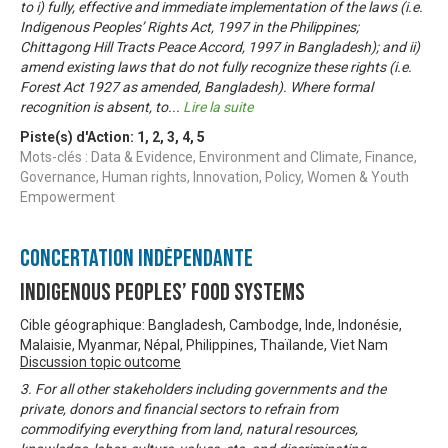
to i) fully, effective and immediate implementation of the laws (i.e.
Indigenous Peoples’ Rights Act, 1997 in the Philippines;
Chittagong Hill Tracts Peace Accord, 1997 in Bangladesh); and ii)
amend existing laws that do not fully recognize these rights (i.e.
Forest Act 1927 as amended, Bangladesh). Where formal
recognition is absent, to
...
Lire la suite
Piste(s) d'Action:
1
,
2
,
3
,
4
,
5
Mots-clés : Data & Evidence, Environment and Climate, Finance,
Governance, Human rights, Innovation, Policy, Women & Youth
Empowerment
Concertation Indépendante
Indigenous Peoples’ Food Systems
Cible géographique: Bangladesh, Cambodge, Inde, Indonésie,
Malaisie, Myanmar, Népal, Philippines, Thaïlande, Viet Nam
Discussion topic outcome
3. For all other stakeholders including governments and the
private, donors and financial sectors to refrain from
commodifying everything from land, natural resources,