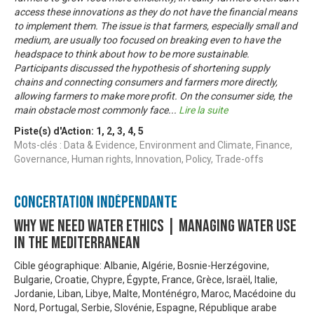
access these innovations as they do not have the financial means
to implement them. The issue is that farmers, especially small and
medium, are usually too focused on breaking even to have the
headspace to think about how to be more sustainable.
Participants discussed the hypothesis of shortening supply
chains and connecting consumers and farmers more directly,
allowing farmers to make more profit. On the consumer side, the
main obstacle most commonly face
...
Lire la suite
Piste(s) d'Action:
1
,
2
,
3
,
4
,
5
Mots-clés : Data & Evidence, Environment and Climate, Finance,
Governance, Human rights, Innovation, Policy, Trade-offs
Concertation Indépendante
Why We Need Water Ethics | Managing Water Use
In The Mediterranean
Cible géographique: Albanie, Algérie, Bosnie-Herzégovine,
Bulgarie, Croatie, Chypre, Égypte, France, Grèce, Israël, Italie,
Jordanie, Liban, Libye, Malte, Monténégro, Maroc, Macédoine du
Nord, Portugal, Serbie, Slovénie, Espagne, République arabe