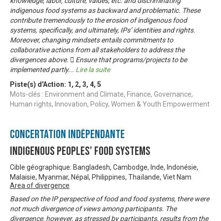
knowledge, labor, culture, values, etc. and discriminating
indigenous food systems as backward and problematic. These
contribute tremendously to the erosion of indigenous food
systems, specifically, and ultimately, IPs’ identities and rights.
Moreover, changing mindsets entails commitments to
collaborative actions from all stakeholders to address the
divergences above.  Ensure that programs/projects to be
implemented partly
...
Lire la suite
Piste(s) d'Action:
1
,
2
,
3
,
4
,
5
Mots-clés : Environment and Climate, Finance, Governance,
Human rights, Innovation, Policy, Women & Youth Empowerment
Concertation Indépendante
Indigenous Peoples’ Food Systems
Cible géographique: Bangladesh, Cambodge, Inde, Indonésie,
Malaisie, Myanmar, Népal, Philippines, Thaïlande, Viet Nam
Area of divergence
Based on the IP perspective of food and food systems, there were
not much divergence of views among participants. The
divergence, however, as stressed by participants, results from the