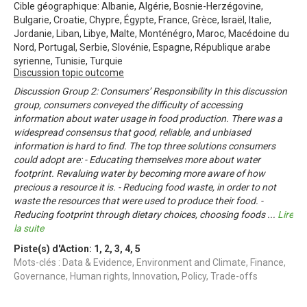
Cible géographique: Albanie, Algérie, Bosnie-Herzégovine,
Bulgarie, Croatie, Chypre, Égypte, France, Grèce, Israël, Italie,
Jordanie, Liban, Libye, Malte, Monténégro, Maroc, Macédoine du
Nord, Portugal, Serbie, Slovénie, Espagne, République arabe
syrienne, Tunisie, Turquie
Discussion topic outcome
Discussion Group 2: Consumers’ Responsibility In this discussion
group, consumers conveyed the difficulty of accessing
information about water usage in food production. There was a
widespread consensus that good, reliable, and unbiased
information is hard to find. The top three solutions consumers
could adopt are: - Educating themselves more about water
footprint. Revaluing water by becoming more aware of how
precious a resource it is. - Reducing food waste, in order to not
waste the resources that were used to produce their food. -
Reducing footprint through dietary choices, choosing foods
...
Lire
la suite
Piste(s) d'Action:
1
,
2
,
3
,
4
,
5
Mots-clés : Data & Evidence, Environment and Climate, Finance,
Governance, Human rights, Innovation, Policy, Trade-offs