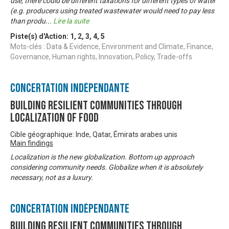
use, there could be different taxations for different types of water
(e.g. producers using treated wastewater would need to pay less
than produ
...
Lire la suite
Piste(s) d'Action:
1
,
2
,
3
,
4
,
5
Mots-clés : Data & Evidence, Environment and Climate, Finance,
Governance, Human rights, Innovation, Policy, Trade-offs
Concertation Indépendante
Building Resilient Communities through
Localization of Food
Cible géographique: Inde, Qatar, Émirats arabes unis
Main findings
Localization is the new globalization. Bottom up approach
considering community needs. Globalize when it is absolutely
necessary, not as a luxury.
Concertation Indépendante
Building Resilient Communities through