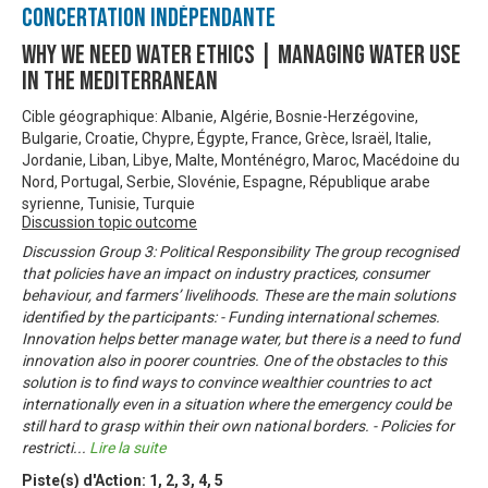
Concertation Indépendante
Why We Need Water Ethics | Managing Water Use
In The Mediterranean
Cible géographique: Albanie, Algérie, Bosnie-Herzégovine,
Bulgarie, Croatie, Chypre, Égypte, France, Grèce, Israël, Italie,
Jordanie, Liban, Libye, Malte, Monténégro, Maroc, Macédoine du
Nord, Portugal, Serbie, Slovénie, Espagne, République arabe
syrienne, Tunisie, Turquie
Discussion topic outcome
Discussion Group 3: Political Responsibility The group recognised
that policies have an impact on industry practices, consumer
behaviour, and farmers’ livelihoods. These are the main solutions
identified by the participants: - Funding international schemes.
Innovation helps better manage water, but there is a need to fund
innovation also in poorer countries. One of the obstacles to this
solution is to find ways to convince wealthier countries to act
internationally even in a situation where the emergency could be
still hard to grasp within their own national borders. - Policies for
restricti
...
Lire la suite
Piste(s) d'Action:
1
,
2
,
3
,
4
,
5