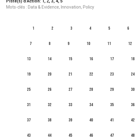
Piste(s) d'Action:
1
,
2
,
3
,
4
,
5
Mots-clés : Data & Evidence, Innovation, Policy
1
2
3
4
5
6
7
8
9
10
11
12
13
14
15
16
17
18
19
20
21
22
23
24
25
26
27
28
29
30
31
32
33
34
35
36
37
38
39
40
41
42
43
44
45
46
47
48