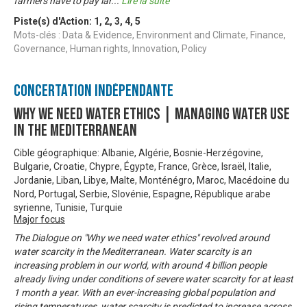
farmers have to pay lar
...
Lire la suite
Piste(s) d'Action:
1
,
2
,
3
,
4
,
5
Mots-clés : Data & Evidence, Environment and Climate, Finance,
Governance, Human rights, Innovation, Policy
Concertation Indépendante
Why We Need Water Ethics | Managing Water Use
In The Mediterranean
Cible géographique: Albanie, Algérie, Bosnie-Herzégovine,
Bulgarie, Croatie, Chypre, Égypte, France, Grèce, Israël, Italie,
Jordanie, Liban, Libye, Malte, Monténégro, Maroc, Macédoine du
Nord, Portugal, Serbie, Slovénie, Espagne, République arabe
syrienne, Tunisie, Turquie
Major focus
The Dialogue on "Why we need water ethics" revolved around
water scarcity in the Mediterranean. Water scarcity is an
increasing problem in our world, with around 4 billion people
already living under conditions of severe water scarcity for at least
1 month a year. With an ever-increasing global population and
rising temperatures, water scarcity is predicted to increase across