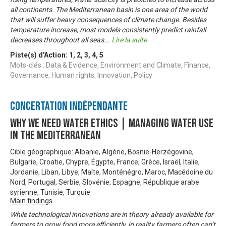
all continents. The Mediterranean basin is one area of the world
that will suffer heavy consequences of climate change. Besides
temperature increase, most models consistently predict rainfall
decreases throughout all seas
...
Lire la suite
Piste(s) d'Action:
1
,
2
,
3
,
4
,
5
Mots-clés : Data & Evidence, Environment and Climate, Finance,
Governance, Human rights, Innovation, Policy
Concertation Indépendante
Why We Need Water Ethics | Managing Water Use
In The Mediterranean
Cible géographique: Albanie, Algérie, Bosnie-Herzégovine,
Bulgarie, Croatie, Chypre, Égypte, France, Grèce, Israël, Italie,
Jordanie, Liban, Libye, Malte, Monténégro, Maroc, Macédoine du
Nord, Portugal, Serbie, Slovénie, Espagne, République arabe
syrienne, Tunisie, Turquie
Main findings
While technological innovations are in theory already available for
farmers to grow food more efficiently, in reality farmers often can’t