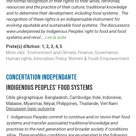
the formal recognition of their rights to their lands, territories,
resources and the practice of their culture, traditional knowledge
and to determine their development, including food systems . The
recognition of these rights is an indispensable instrument for
evolving equitable and sustainable food systems. The discussions
were underpinned by Indigenous Peoples' right to food and food
systems and revol
...
Lire la suite
Piste(s) d'Action:
1
,
2
,
3
,
4
,
5
Mots-clés : Environment and Climate, Finance, Governance,
Human rights, Innovation, Policy, Women & Youth Empowerment
Concertation Indépendante
Indigenous Peoples’ Food Systems
Cible géographique: Bangladesh, Cambodge, Inde, Indonésie,
Malaisie, Myanmar, Népal, Philippines, Thaïlande, Viet Nam
Discussion topic outcome
1. Indigenous Peoples commit to continue and/or revive their food
systems and transfer associated traditional knowledge and
practices to the next generation and broader society if conditions
allow. These enabling conditions are enumerated in the following