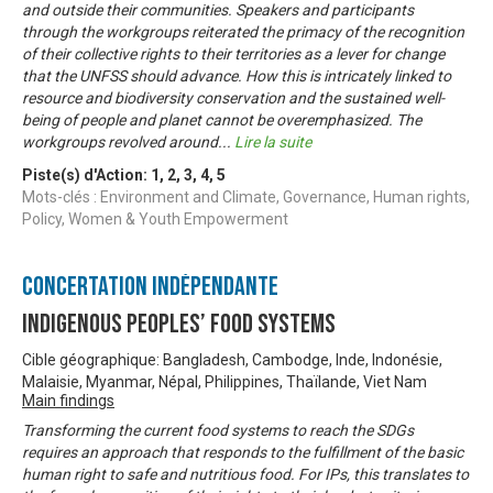
and outside their communities. Speakers and participants
through the workgroups reiterated the primacy of the recognition
of their collective rights to their territories as a lever for change
that the UNFSS should advance. How this is intricately linked to
resource and biodiversity conservation and the sustained well-
being of people and planet cannot be overemphasized. The
workgroups revolved around
...
Lire la suite
Piste(s) d'Action:
1
,
2
,
3
,
4
,
5
Mots-clés : Environment and Climate, Governance, Human rights,
Policy, Women & Youth Empowerment
Concertation Indépendante
Indigenous Peoples’ Food Systems
Cible géographique: Bangladesh, Cambodge, Inde, Indonésie,
Malaisie, Myanmar, Népal, Philippines, Thaïlande, Viet Nam
Main findings
Transforming the current food systems to reach the SDGs
requires an approach that responds to the fulfillment of the basic
human right to safe and nutritious food. For IPs, this translates to