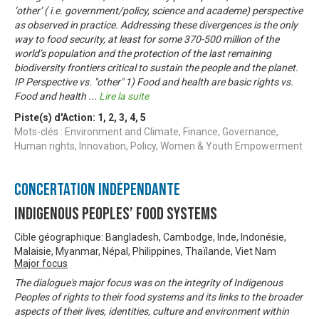
‘other’ ( i.e. government/policy, science and academe) perspective
as observed in practice. Addressing these divergences is the only
way to food security, at least for some 370-500 million of the
world’s population and the protection of the last remaining
biodiversity frontiers critical to sustain the people and the planet.
IP Perspective vs. "other" 1) Food and health are basic rights vs.
Food and health
...
Lire la suite
Piste(s) d'Action:
1
,
2
,
3
,
4
,
5
Mots-clés : Environment and Climate, Finance, Governance,
Human rights, Innovation, Policy, Women & Youth Empowerment
Concertation Indépendante
Indigenous Peoples’ Food Systems
Cible géographique: Bangladesh, Cambodge, Inde, Indonésie,
Malaisie, Myanmar, Népal, Philippines, Thaïlande, Viet Nam
Major focus
The dialogue's major focus was on the integrity of Indigenous
Peoples of rights to their food systems and its links to the broader
aspects of their lives, identities, culture and environment within