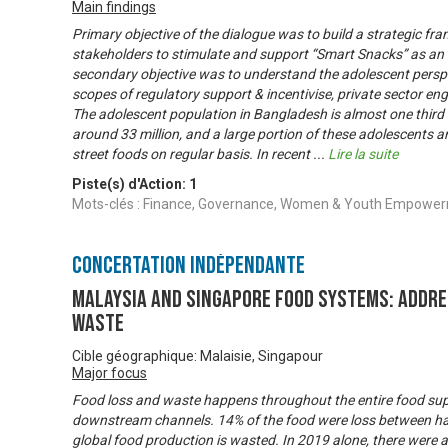
Main findings
Primary objective of the dialogue was to build a strategic f
stakeholders to stimulate and support “Smart Snacks” as an 
secondary objective was to understand the adolescent perspe
scopes of regulatory support & incentivise, private sector e
The adolescent population in Bangladesh is almost one third 
around 33 million, and a large portion of these adolescents a
street foods on regular basis. In recent
...
Lire la suite
Piste(s) d'Action:
1
Mots-clés : Finance, Governance, Women & Youth Empowe
Concertation Indépendante
Malaysia and Singapore Food Systems: Addre
Waste
Cible géographique: Malaisie, Singapour
Major focus
Food loss and waste happens throughout the entire food sup
downstream channels. 14% of the food were loss between harv
global food production is wasted. In 2019 alone, there were a 