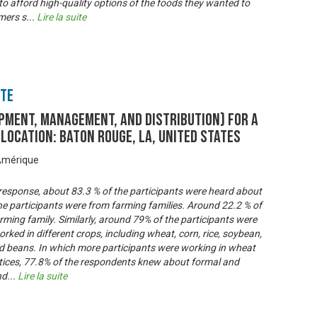
to afford high-quality options of the foods they wanted to
mers s
...
Lire la suite
nte
pment, management, and distribution) for a
Location: Baton Rouge, LA, United States
’Amérique
response, about 83.3 % of the participants were heard about
e participants were from farming families. Around 22.2 % of
rming family. Similarly, around 79% of the participants were
orked in different crops, including wheat, corn, rice, soybean,
 and beans. In which more participants were working in wheat
tices, 77.8% of the respondents knew about formal and
nd
...
Lire la suite