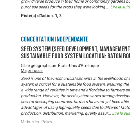
grow diverse produce in their home or community gardens bu
purchase seeds for the crops they were looking
...
Lire la suit
Piste(s) d'Action:
1
,
2
Concertation Indépendante
Seed System (seed development, management,
sustainable food system Location: Baton Rou
Cible géographique: États-Unis d’Amérique
Major focus
Seed is one of the most crucial elements in the livelihoods of
system is critical for a sustainable food system, ensuring the 
a wide range of varieties in time and affordable to farmers a
production. However, the seed system varies among develope
several developing countries, farmers have not yet been able t
advantages of using high-quality seeds due to different factor
production, distribution, marketing, quality assur
...
Lire la sui
Mots-clés : Policy