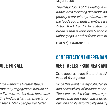
Major focus
The major focus of the Dialogue was
Ithaca area including questions as
.
grocery store, what produce are di
the foods community members want 
Action Track 1 and 2. In relation t
produce that is appropriate for c
upbringings. Another focus is to b
Piste(s) d'Action:
1
,
2
Concertation Indépenda
duce for All
Vegetables from Near and
Cible géographique: États-Unis d
Area of divergence
oduce within the Greater Ithaca
Since this event mainly collected 
 community engagement portion of
and accessibility of produce in the
ca Farmers market from the Ithaca
There were varied views on how peo
ne finding what that there is not
agreed that this region has a diver
ing seeds. Many people wanted to
opinions on its affordability and i