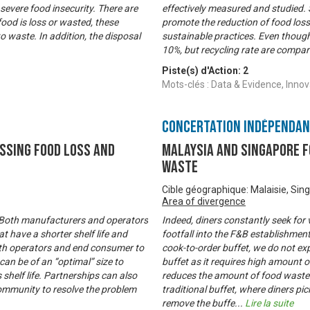
severe food insecurity. There are
effectively measured and studied. 
ood is loss or wasted, these
promote the reduction of food loss
o waste. In addition, the disposal
sustainable practices. Even thoug
10%, but recycling rate are compar
Piste(s) d'Action:
2
Mots-clés : Data & Evidence, Innov
Concertation Indépenda
ssing Food Loss and
Malaysia and Singapore F
Waste
Cible géographique: Malaisie, Sin
Area of divergence
. Both manufacturers and operators
Indeed, diners constantly seek for 
t have a shorter shelf life and
footfall into the F&B establishmen
ith operators and end consumer to
cook-to-order buffet, we do not exp
can be of an “optimal” size to
buffet as it requires high amount 
 shelf life. Partnerships can also
reduces the amount of food waste p
mmunity to resolve the problem
traditional buffet, where diners pick
remove the buffe
...
Lire la suite