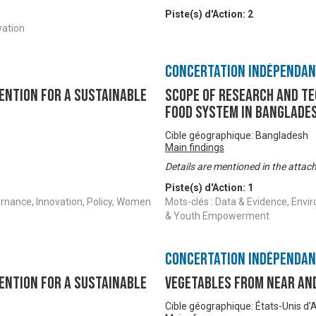
Piste(s) d'Action:
2
vation
Concertation Indépenda
ention for a Sustainable
Scope of Research and Te
Food System in Banglade
Cible géographique: Bangladesh
Main findings
Details are mentioned in the attac
Piste(s) d'Action:
1
ernance, Innovation, Policy, Women
Mots-clés : Data & Evidence, Envi
& Youth Empowerment
Concertation Indépenda
ention for a Sustainable
Vegetables from Near and
Cible géographique: États-Unis d