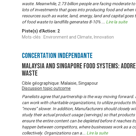
waste. Meanwhile, 2.73 billion people are facing moderate to 
lots of investments that goes into producing food and when f
resources such as water, land, energy, land and capital goes t
of food waste to landfills generates 8-10%
...
Lire la suite
Piste(s) d'Action:
2
Mots-clés : Environment and Climate, Innovation
Concertation Indépendante
Malaysia and Singapore Food Systems: Addre
Waste
Cible géographique: Malaisie, Singapour
Discussion topic outcome
Panelists agree that partnership is the way moving forward
can work with charitable organizations, to utilize products tha
“moves” slower. In addition, Manufacturers should closely w
study their actual product usage (servings) so that products 
ensure the entire content can be depleted before it reaches its
happen between competitors, where businesses work as a co
collectively. Organizations can a
...
Lire la suite