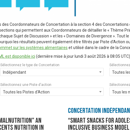
s des Coordonnateurs de Concertation à la section 4 des Concertation
sections qui permettent aux Coordonnateurs de détailler le « Thème Princ
r chaque Sujet de Discussion » et les « Domaines de Divergence ». Tout l
rquoi les résultats peuvent également être filtrés par Piste d'Action o
ommet sur les systèmes alimentaires
et utilisé dans le cadre de la Conce
L est disponible ici
(dernière mise à jour
lundi 3 août 2026 à 08:05 UTC
)
Sélectionnez le type de Concertation
Sélectionnez
Indépendant
Toutes le
Sélectionnez une Piste d'action
Sélectionnez
Toutes les Pistes d'Action
Tous les 
Concertation Indépenda
Malnutrition” An
“Smart Snacks for Adole
cents Nutrition in
Inclusive Business Model