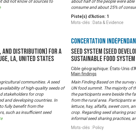
t did not know of sources to
about half of the people were able 
e
consume and about 25% of consu
Piste(s) d'Action:
1
Mots-clés : Data & Evidence
Concertation Indépenda
 and distribution) for a
Seed System (seed develo
ge, LA, United States
sustainable food system 
Cible géographique: États-Unis d
Main findings
 agricultural communities. A seed
Main Finding Based on the survey 
availability of high-quality seeds of
UN food summit. The majority of th
nd stakeholders for crop
the participants were beside the fa
d and developing countries. In
from the rural area. Participants w
o fully benefit from the
lettuce, hay, alfalfa, sweet corn,
s, such as insufficient seed
crop. Regarding seed sharing prac
te
informal seed sharing practices, a
Mots-clés : Policy