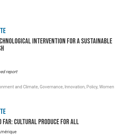
nte
chnological Intervention for a Sustainable
sh
hed report
ronment and Climate, Governance, Innovation, Policy, Women
nte
 Far: Cultural Produce for All
’Amérique