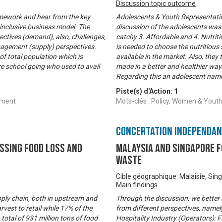
Discussion topic outcome
ramework and hear from the key
Adolescents & Youth Representativ
inclusive business model. The
discussion of the adolescents was 
ctives (demand), also, challenges,
catchy 3. Affordable and 4. Nutrit
ngagement (supply) perspectives.
is needed to choose the nutritious
of total population which is
available in the market. Also, they 
re school going who used to avail
made in a better and healthier way.
Regarding this an adolescent nam
Piste(s) d'Action:
1
rment
Mots-clés : Policy, Women & Yo
Concertation Indépenda
ssing Food Loss and
Malaysia and Singapore F
Waste
Cible géographique: Malaisie, Sin
Main findings
ply chain, both in upstream and
Through the discussion, we better 
est to retail while 17% of the
from different perspectives, namel
total of 931 million tons of food
Hospitality Industry (Operators): F