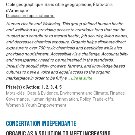
Cible géographique: Sans cible géographique, États-Unis
d’Amérique
Discussion topic outcome
Human Health and Wellbeing: This group defined human health
and wellbeing as providing access to nutritious food that can be
trusted and contribute to mental health, job security, living wages,
and decreases chemical exposure. Organic helps eliminate direct
exposure to over 700 toxic chemicals and pesticides while also
providing nourishment. Accessibility is a challenge. Accountability
and transparency need to be maintained in the standards.
Inclusivity should allow growers, farmers, and knowledge-based
cultures to have a voice and equal access to the organic
marketplace in order to be fully e
...
Lire la suite
Piste(s) d'Action:
1
,
2
,
3
,
4
,
5
Mots-clés : Data & Evidence, Environment and Climate, Finance,
Governance, Human rights, Innovation, Policy, Trade-offs,
Women & Youth Empowerment
Concertation Indépendante
Organic as a solution to meet increasing