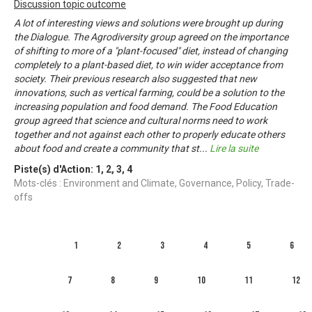
Discussion topic outcome
A lot of interesting views and solutions were brought up during
the Dialogue. The Agrodiversity group agreed on the importance
of shifting to more of a "plant-focused" diet, instead of changing
completely to a plant-based diet, to win wider acceptance from
society. Their previous research also suggested that new
innovations, such as vertical farming, could be a solution to the
increasing population and food demand. The Food Education
group agreed that science and cultural norms need to work
together and not against each other to properly educate others
about food and create a community that st
...
Lire la suite
Piste(s) d'Action:
1
,
2
,
3
,
4
Mots-clés : Environment and Climate, Governance, Policy, Trade-
offs
1
2
3
4
5
6
7
8
9
10
11
12