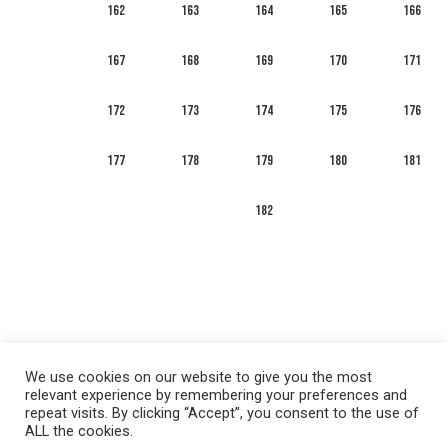
162
163
164
165
166
167
168
169
170
171
172
173
174
175
176
177
178
179
180
181
182
We use cookies on our website to give you the most
relevant experience by remembering your preferences and
repeat visits. By clicking “Accept”, you consent to the use of
ALL the cookies.