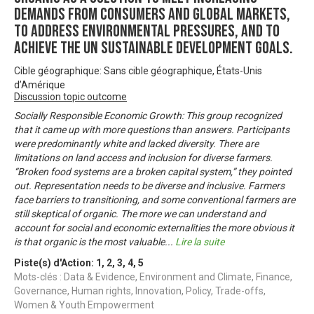
demands from consumers and global markets,
to address environmental pressures, and to
achieve the UN sustainable development goals.
Cible géographique: Sans cible géographique, États-Unis
d’Amérique
Discussion topic outcome
Socially Responsible Economic Growth: This group recognized
that it came up with more questions than answers. Participants
were predominantly white and lacked diversity. There are
limitations on land access and inclusion for diverse farmers.
“Broken food systems are a broken capital system,” they pointed
out. Representation needs to be diverse and inclusive. Farmers
face barriers to transitioning, and some conventional farmers are
still skeptical of organic. The more we can understand and
account for social and economic externalities the more obvious it
is that organic is the most valuable
...
Lire la suite
Piste(s) d'Action:
1
,
2
,
3
,
4
,
5
Mots-clés : Data & Evidence, Environment and Climate, Finance,
Governance, Human rights, Innovation, Policy, Trade-offs,
Women & Youth Empowerment