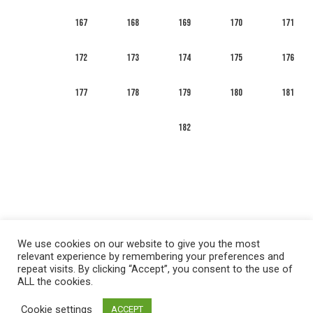
167
168
169
170
171
172
173
174
175
176
177
178
179
180
181
182
We use cookies on our website to give you the most
relevant experience by remembering your preferences and
repeat visits. By clicking “Accept”, you consent to the use of
ALL the cookies.
العربية
English
Français
Русский
Español
Cookie settings
ACCEPT