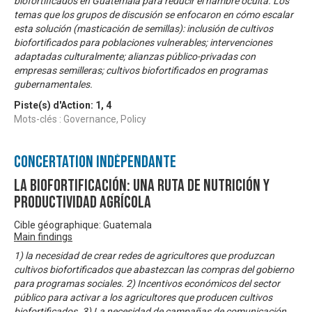
biofortificados en Guatemala para reducir el hambre oculta. Los
temas que los grupos de discusión se enfocaron en cómo escalar
esta solución (masticación de semillas): inclusión de cultivos
biofortificados para poblaciones vulnerables; intervenciones
adaptadas culturalmente; alianzas público-privadas con
empresas semilleras; cultivos biofortificados en programas
gubernamentales.
Piste(s) d'Action:
1
,
4
Mots-clés : Governance, Policy
Concertation Indépendante
La biofortificación: una ruta de nutrición y
productividad agrícola
Cible géographique: Guatemala
Main findings
1) la necesidad de crear redes de agricultores que produzcan
cultivos biofortificados que abastezcan las compras del gobierno
para programas sociales. 2) Incentivos económicos del sector
público para activar a los agricultores que producen cultivos
biofortificados. 3) La necesidad de campañas de comunicación