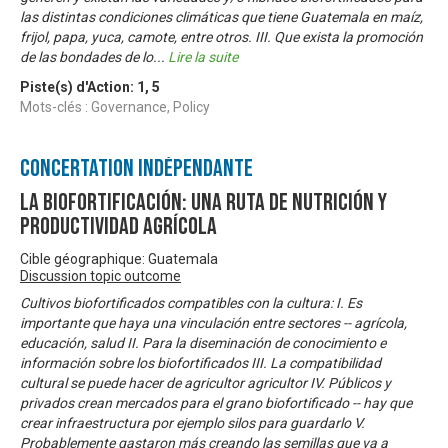
las distintas condiciones climáticas que tiene Guatemala en maíz,
frijol, papa, yuca, camote, entre otros. III. Que exista la promoción
de las bondades de lo
...
Lire la suite
Piste(s) d'Action:
1
,
5
Mots-clés : Governance, Policy
Concertation Indépendante
La biofortificación: una ruta de nutrición y
productividad agrícola
Cible géographique: Guatemala
Discussion topic outcome
Cultivos biofortificados compatibles con la cultura: I. Es
importante que haya una vinculación entre sectores -- agrícola,
educación, salud II. Para la diseminación de conocimiento e
información sobre los biofortificados III. La compatibilidad
cultural se puede hacer de agricultor agricultor IV. Públicos y
privados crean mercados para el grano biofortificado -- hay que
crear infraestructura por ejemplo silos para guardarlo V.
Probablemente gastaron más creando las semillas que va a