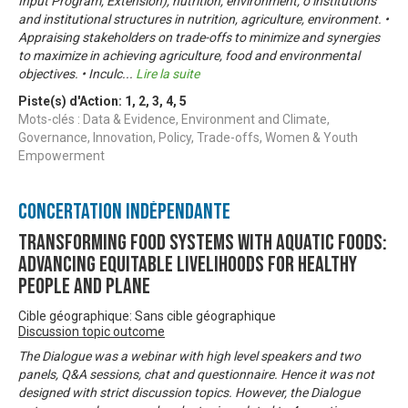
Input Program, Extension), nutrition, environment; o institutions
and institutional structures in nutrition, agriculture, environment. •
Appraising stakeholders on trade-offs to minimize and synergies
to maximize in achieving agriculture, food and environmental
objectives. • Inculc
...
Lire la suite
Piste(s) d'Action:
1
,
2
,
3
,
4
,
5
Mots-clés : Data & Evidence, Environment and Climate,
Governance, Innovation, Policy, Trade-offs, Women & Youth
Empowerment
Concertation Indépendante
Transforming food systems with aquatic foods:
Advancing equitable livelihoods for healthy
people and plane
Cible géographique: Sans cible géographique
Discussion topic outcome
The Dialogue was a webinar with high level speakers and two
panels, Q&A sessions, chat and questionnaire. Hence it was not
designed with strict discussion topics. However, the Dialogue