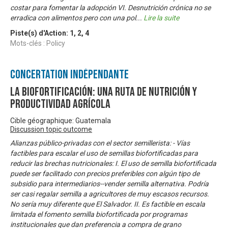
costar para fomentar la adopción VI. Desnutrición crónica no se
erradica con alimentos pero con una pol
...
Lire la suite
Piste(s) d'Action:
1
,
2
,
4
Mots-clés : Policy
Concertation Indépendante
La biofortificación: una ruta de nutrición y
productividad agrícola
Cible géographique: Guatemala
Discussion topic outcome
Alianzas público-privadas con el sector semillerista: - Vías
factibles para escalar el uso de semillas biofortificadas para
reducir las brechas nutricionales: I. El uso de semilla biofortificada
puede ser facilitado con precios preferibles con algún tipo de
subsidio para intermediarios--vender semilla alternativa. Podría
ser casi regalar semilla a agricultores de muy escasos recursos.
No sería muy diferente que El Salvador. II. Es factible en escala
limitada el fomento semilla biofortificada por programas
institucionales que dan preferencia a compra de grano