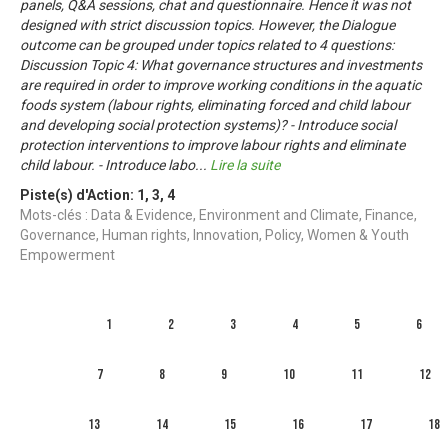
panels, Q&A sessions, chat and questionnaire. Hence it was not
designed with strict discussion topics. However, the Dialogue
outcome can be grouped under topics related to 4 questions:
Discussion Topic 4: What governance structures and investments
are required in order to improve working conditions in the aquatic
foods system (labour rights, eliminating forced and child labour
and developing social protection systems)? - Introduce social
protection interventions to improve labour rights and eliminate
child labour. - Introduce labo
...
Lire la suite
Piste(s) d'Action:
1
,
3
,
4
Mots-clés : Data & Evidence, Environment and Climate, Finance,
Governance, Human rights, Innovation, Policy, Women & Youth
Empowerment
1
2
3
4
5
6
7
8
9
10
11
12
13
14
15
16
17
18