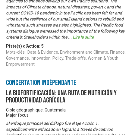
agencies to enhance develop our own Pacific solutions. The
impacts of Climate change, natural disasters, poverty, and the
current COVID-19 pandemic in the Pacific has been felt far and
wide but the resilience of our small island nations to rebuild and
withstand such stresses was also highlighted. The Pacific food
systems dialogue witnessed the importance of the following key
criteria’s: Stakeholders within the
...
Lire la suite
Piste(s) d'Action:
5
Mots-clés : Data & Evidence, Environment and Climate, Finance,
Governance, Innovation, Policy, Trade-offs, Women & Youth
Empowerment
Concertation Indépendante
La biofortificación: una ruta de nutrición y
productividad agrícola
Cible géographique: Guatemala
Major focus
El enfoque principal del diálogo fue el Eje Acción 1,
específicamente enfocado en lograrlo a través de cultivos