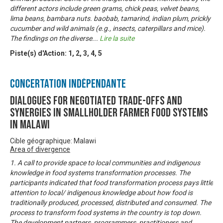
different actors include green grams, chick peas, velvet beans,
lima beans, bambara nuts. baobab, tamarind, indian plum, prickly
cucumber and wild animals (e.g., insects, caterpillars and mice).
The findings on the diverse
...
Lire la suite
Piste(s) d'Action:
1
,
2
,
3
,
4
,
5
Concertation Indépendante
DIALOGUES FOR NEGOTIATED TRADE-OFFS AND
SYNERGIES IN SMALLHOLDER FARMER FOOD SYSTEMS
IN MALAWI
Cible géographique: Malawi
Area of divergence
1. A call to provide space to local communities and indigenous
knowledge in food systems transformation processes. The
participants indicated that food transformation process pays little
attention to local/ indigenous knowledge about how food is
traditionally produced, processed, distributed and consumed. The
process to transform food systems in the country is top down.
The development partners, programmers, practitioners and