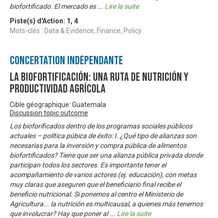
biofortificado. El mercado es
...
Lire la suite
Piste(s) d'Action:
1
,
4
Mots-clés : Data & Evidence, Finance, Policy
Concertation Indépendante
La biofortificación: una ruta de nutrición y
productividad agrícola
Cible géographique: Guatemala
Discussion topic outcome
Los bioforificados dentro de los programas sociales públicos
actuales – política púbica de éxito: I. ¿Qué tipo de alianzas son
necesarias para la inversión y compra pública de alimentos
biofortificados? Tiene que ser una alianza pública privada donde
participan todos los sectores. Es importante tener el
acompañamiento de varios actores (ej. educación), con metas
muy claras que aseguren que el beneficiario final recibe el
beneficio nutricional. Si ponemos al centro el Ministerio de
Agricultura... la nutrición es multicausal, a quienes más tenemos
que involucrar? Hay que poner al
...
Lire la suite