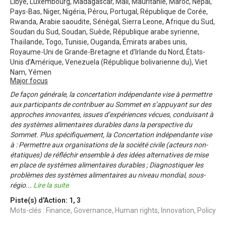
Libye, Luxembourg, Madagascar, Mali, Mauritanie, Maroc, Népal,
Pays-Bas, Niger, Nigéria, Pérou, Portugal, République de Corée,
Rwanda, Arabie saoudite, Sénégal, Sierra Leone, Afrique du Sud,
Soudan du Sud, Soudan, Suède, République arabe syrienne,
Thaïlande, Togo, Tunisie, Ouganda, Émirats arabes unis,
Royaume-Uni de Grande-Bretagne et d’Irlande du Nord, États-
Unis d’Amérique, Venezuela (République bolivarienne du), Viet
Nam, Yémen
Major focus
De façon générale, la concertation indépendante vise à permettre
aux participants de contribuer au Sommet en s’appuyant sur des
approches innovantes, issues d’expériences vécues, conduisant à
des systèmes alimentaires durables dans la perspective du
Sommet. Plus spécifiquement, la Concertation indépendante vise
à : Permettre aux organisations de la société civile (acteurs non-
étatiques) de réfléchir ensemble à des idées alternatives de mise
en place de systèmes alimentaires durables ; Diagnostiquer les
problèmes des systèmes alimentaires au niveau mondial, sous-
régio
...
Lire la suite
Piste(s) d'Action:
1
,
3
Mots-clés : Finance, Governance, Human rights, Innovation, Policy