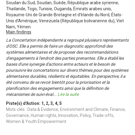
Soudan du Sud, Soudan, Suède, République arabe syrienne,
Thaïlande, Togo, Tunisie, Ouganda, Émirats arabes unis,
Royaume-Uni de Grande-Bretagne et d’Irlande du Nord, États-
Unis d’Amérique, Venezuela (République bolivarienne du), Viet
Nam, Yémen
Main findings
La Concertation indépendante a regroupé plusieurs représentants
d'OSC. Elle a permis de faire un diagnostic approfondi des
systèmes alimentaires et de proposer des recommandations
d'engagements à l'endroit des parties prenantes. Elle a établi les
bases d'une synergie d'actions entre acteurs et le besoin de
poursuivre les concertations sur divers thèmes pour des systèmes
alimentaires durables, résilients et équitables. En perspective, il a
été convenu de se revoir bientôt pour la priorisation et la
planification des engagements ainsi que la définition de
mécanismes de suivi-éval
...
Lire la suite
Piste(s) d'Action:
1
,
2
,
3
,
4
,
5
Mots-clés : Data & Evidence, Environment and Climate, Finance,
Governance, Human rights, Innovation, Policy, Trade-offs,
Women & Youth Empowerment