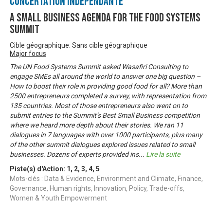
Concertation Indépendante
A Small Business Agenda for the Food Systems
Summit
Cible géographique: Sans cible géographique
Major focus
The UN Food Systems Summit asked Wasafiri Consulting to
engage SMEs all around the world to answer one big question –
How to boost their role in providing good food for all? More than
2500 entrepreneurs completed a survey, with representation from
135 countries. Most of those entrepreneurs also went on to
submit entries to the Summit’s Best Small Business competition
where we heard more depth about their stories. We ran 11
dialogues in 7 languages with over 1000 participants, plus many
of the other summit dialogues explored issues related to small
businesses. Dozens of experts provided ins
...
Lire la suite
Piste(s) d'Action:
1
,
2
,
3
,
4
,
5
Mots-clés : Data & Evidence, Environment and Climate, Finance,
Governance, Human rights, Innovation, Policy, Trade-offs,
Women & Youth Empowerment