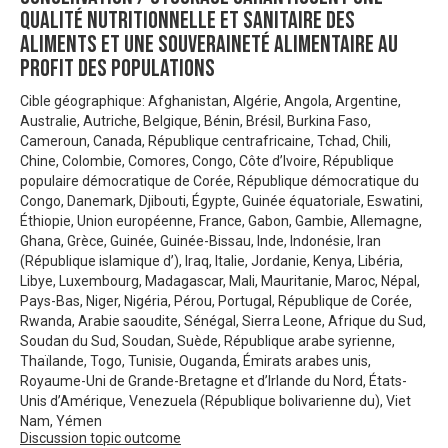
qualité nutritionnelle et sanitaire des
aliments et une souveraineté alimentaire au
profit des populations
Cible géographique: Afghanistan, Algérie, Angola, Argentine,
Australie, Autriche, Belgique, Bénin, Brésil, Burkina Faso,
Cameroun, Canada, République centrafricaine, Tchad, Chili,
Chine, Colombie, Comores, Congo, Côte d’Ivoire, République
populaire démocratique de Corée, République démocratique du
Congo, Danemark, Djibouti, Égypte, Guinée équatoriale, Eswatini,
Éthiopie, Union européenne, France, Gabon, Gambie, Allemagne,
Ghana, Grèce, Guinée, Guinée-Bissau, Inde, Indonésie, Iran
(République islamique d’), Iraq, Italie, Jordanie, Kenya, Libéria,
Libye, Luxembourg, Madagascar, Mali, Mauritanie, Maroc, Népal,
Pays-Bas, Niger, Nigéria, Pérou, Portugal, République de Corée,
Rwanda, Arabie saoudite, Sénégal, Sierra Leone, Afrique du Sud,
Soudan du Sud, Soudan, Suède, République arabe syrienne,
Thaïlande, Togo, Tunisie, Ouganda, Émirats arabes unis,
Royaume-Uni de Grande-Bretagne et d’Irlande du Nord, États-
Unis d’Amérique, Venezuela (République bolivarienne du), Viet
Nam, Yémen
Discussion topic outcome