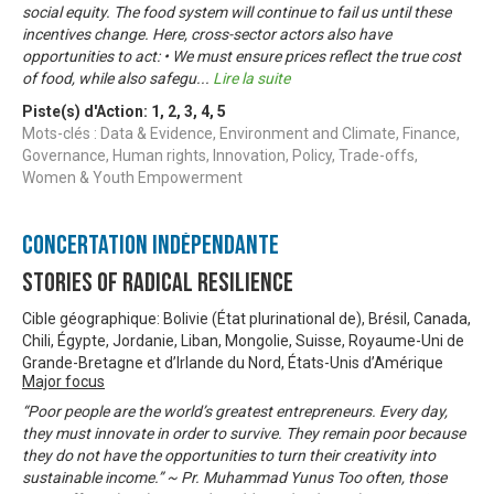
social equity. The food system will continue to fail us until these
incentives change. Here, cross-sector actors also have
opportunities to act: • We must ensure prices reflect the true cost
of food, while also safegu
...
Lire la suite
Piste(s) d'Action:
1
,
2
,
3
,
4
,
5
Mots-clés : Data & Evidence, Environment and Climate, Finance,
Governance, Human rights, Innovation, Policy, Trade-offs,
Women & Youth Empowerment
Concertation Indépendante
Stories of Radical Resilience
Cible géographique: Bolivie (État plurinational de), Brésil, Canada,
Chili, Égypte, Jordanie, Liban, Mongolie, Suisse, Royaume-Uni de
Grande-Bretagne et d’Irlande du Nord, États-Unis d’Amérique
Major focus
“Poor people are the world’s greatest entrepreneurs. Every day,
they must innovate in order to survive. They remain poor because
they do not have the opportunities to turn their creativity into
sustainable income.” ~ Pr. Muhammad Yunus Too often, those