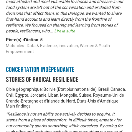
most affected and most vulnerable to shocks and stresses in our
food system are left out of the conversation and excluded from
decisions that affect them. In this Dialogue, we wanted to share
first-hand accounts and learn directly from the frontline of
resilience. We focused on sharing and learning from stories of
people, resiliencers, who
...
Lire la suite
Piste(s) d'Action:
5
Mots-clés : Data & Evidence, Innovation, Women & Youth
Empowerment
Concertation Indépendante
Stories of Radical Resilience
Cible géographique: Bolivie (État plurinational de), Brésil, Canada,
Chili, Égypte, Jordanie, Liban, Mongolie, Suisse, Royaume-Uni de
Grande-Bretagne et d’Irlande du Nord, États-Unis d’Amérique
Main findings
“Resilience is not an ability one actively decides to acquire. It
stems from a place of discomfort. In difficult times, empathy for
our community sparks something within ourselves. By caring for
each other and nurturing each other we strengthen our sense of