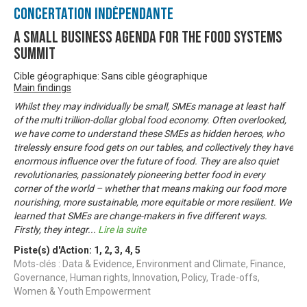
Concertation Indépendante
A Small Business Agenda for the Food Systems
Summit
Cible géographique: Sans cible géographique
Main findings
Whilst they may individually be small, SMEs manage at least half
of the multi trillion-dollar global food economy. Often overlooked,
we have come to understand these SMEs as hidden heroes, who
tirelessly ensure food gets on our tables, and collectively they have
enormous influence over the future of food. They are also quiet
revolutionaries, passionately pioneering better food in every
corner of the world – whether that means making our food more
nourishing, more sustainable, more equitable or more resilient. We
learned that SMEs are change-makers in five different ways.
Firstly, they integr
...
Lire la suite
Piste(s) d'Action:
1
,
2
,
3
,
4
,
5
Mots-clés : Data & Evidence, Environment and Climate, Finance,
Governance, Human rights, Innovation, Policy, Trade-offs,
Women & Youth Empowerment