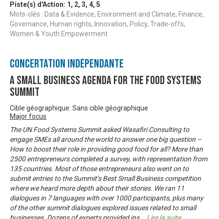
Piste(s) d'Action:
1
,
2
,
3
,
4
,
5
Mots-clés : Data & Evidence, Environment and Climate, Finance,
Governance, Human rights, Innovation, Policy, Trade-offs,
Women & Youth Empowerment
Concertation Indépendante
A Small Business Agenda for the Food Systems
Summit
Cible géographique: Sans cible géographique
Major focus
The UN Food Systems Summit asked Wasafiri Consulting to
engage SMEs all around the world to answer one big question –
How to boost their role in providing good food for all? More than
2500 entrepreneurs completed a survey, with representation from
135 countries. Most of those entrepreneurs also went on to
submit entries to the Summit’s Best Small Business competition
where we heard more depth about their stories. We ran 11
dialogues in 7 languages with over 1000 participants, plus many
of the other summit dialogues explored issues related to small
businesses. Dozens of experts provided ins
...
Lire la suite