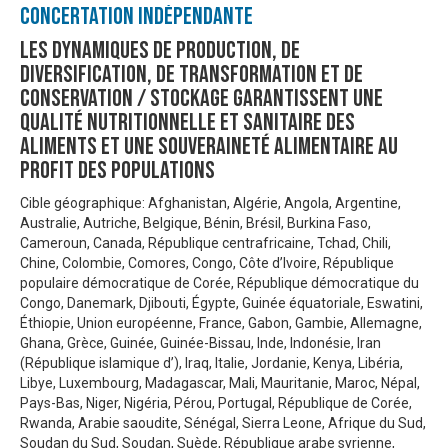
Concertation Indépendante
Les dynamiques de production, de
diversification, de transformation et de
conservation / stockage garantissent une
qualité nutritionnelle et sanitaire des
aliments et une souveraineté alimentaire au
profit des populations
Cible géographique: Afghanistan, Algérie, Angola, Argentine,
Australie, Autriche, Belgique, Bénin, Brésil, Burkina Faso,
Cameroun, Canada, République centrafricaine, Tchad, Chili,
Chine, Colombie, Comores, Congo, Côte d’Ivoire, République
populaire démocratique de Corée, République démocratique du
Congo, Danemark, Djibouti, Égypte, Guinée équatoriale, Eswatini,
Éthiopie, Union européenne, France, Gabon, Gambie, Allemagne,
Ghana, Grèce, Guinée, Guinée-Bissau, Inde, Indonésie, Iran
(République islamique d’), Iraq, Italie, Jordanie, Kenya, Libéria,
Libye, Luxembourg, Madagascar, Mali, Mauritanie, Maroc, Népal,
Pays-Bas, Niger, Nigéria, Pérou, Portugal, République de Corée,
Rwanda, Arabie saoudite, Sénégal, Sierra Leone, Afrique du Sud,
Soudan du Sud, Soudan, Suède, République arabe syrienne,