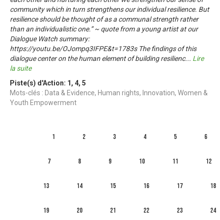
community which in turn strengthens our individual resilience. But
resilience should be thought of as a communal strength rather
than an individualistic one.” ~ quote from a young artist at our
Dialogue Watch summary:
https://youtu.be/OJompq3IFPE&t=1783s The findings of this
dialogue center on the human element of building resilienc
...
Lire
la suite
Piste(s) d'Action:
1
,
4
,
5
Mots-clés : Data & Evidence, Human rights, Innovation, Women &
Youth Empowerment
1
2
3
4
5
6
7
8
9
10
11
12
13
14
15
16
17
18
19
20
21
22
23
24