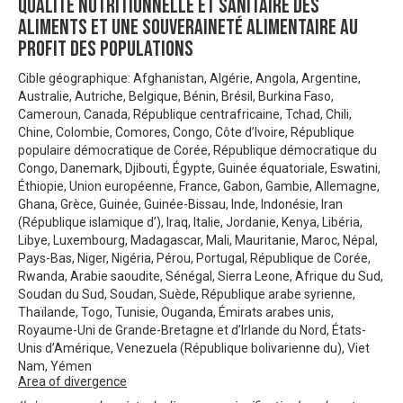
qualité nutritionnelle et sanitaire des
aliments et une souveraineté alimentaire au
profit des populations
Cible géographique: Afghanistan, Algérie, Angola, Argentine,
Australie, Autriche, Belgique, Bénin, Brésil, Burkina Faso,
Cameroun, Canada, République centrafricaine, Tchad, Chili,
Chine, Colombie, Comores, Congo, Côte d’Ivoire, République
populaire démocratique de Corée, République démocratique du
Congo, Danemark, Djibouti, Égypte, Guinée équatoriale, Eswatini,
Éthiopie, Union européenne, France, Gabon, Gambie, Allemagne,
Ghana, Grèce, Guinée, Guinée-Bissau, Inde, Indonésie, Iran
(République islamique d’), Iraq, Italie, Jordanie, Kenya, Libéria,
Libye, Luxembourg, Madagascar, Mali, Mauritanie, Maroc, Népal,
Pays-Bas, Niger, Nigéria, Pérou, Portugal, République de Corée,
Rwanda, Arabie saoudite, Sénégal, Sierra Leone, Afrique du Sud,
Soudan du Sud, Soudan, Suède, République arabe syrienne,
Thaïlande, Togo, Tunisie, Ouganda, Émirats arabes unis,
Royaume-Uni de Grande-Bretagne et d’Irlande du Nord, États-
Unis d’Amérique, Venezuela (République bolivarienne du), Viet
Nam, Yémen
Area of divergence