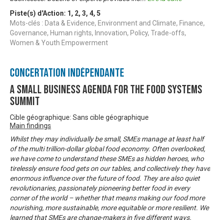
Piste(s) d'Action:
1
,
2
,
3
,
4
,
5
Mots-clés : Data & Evidence, Environment and Climate, Finance,
Governance, Human rights, Innovation, Policy, Trade-offs,
Women & Youth Empowerment
Concertation Indépendante
A Small Business Agenda for the Food Systems
Summit
Cible géographique: Sans cible géographique
Main findings
Whilst they may individually be small, SMEs manage at least half
of the multi trillion-dollar global food economy. Often overlooked,
we have come to understand these SMEs as hidden heroes, who
tirelessly ensure food gets on our tables, and collectively they have
enormous influence over the future of food. They are also quiet
revolutionaries, passionately pioneering better food in every
corner of the world – whether that means making our food more
nourishing, more sustainable, more equitable or more resilient. We
learned that SMEs are change-makers in five different ways.