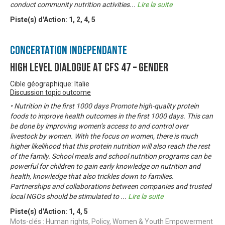
conduct community nutrition activities
...
Lire la suite
Piste(s) d'Action:
1
,
2
,
4
,
5
Concertation Indépendante
High Level Dialogue at CFS 47 – Gender
Cible géographique: Italie
Discussion topic outcome
• Nutrition in the first 1000 days Promote high-quality protein
foods to improve health outcomes in the first 1000 days. This can
be done by improving women’s access to and control over
livestock by women. With the focus on women, there is much
higher likelihood that this protein nutrition will also reach the rest
of the family. School meals and school nutrition programs can be
powerful for children to gain early knowledge on nutrition and
health, knowledge that also trickles down to families.
Partnerships and collaborations between companies and trusted
local NGOs should be stimulated to
...
Lire la suite
Piste(s) d'Action:
1
,
4
,
5
Mots-clés : Human rights, Policy, Women & Youth Empowerment