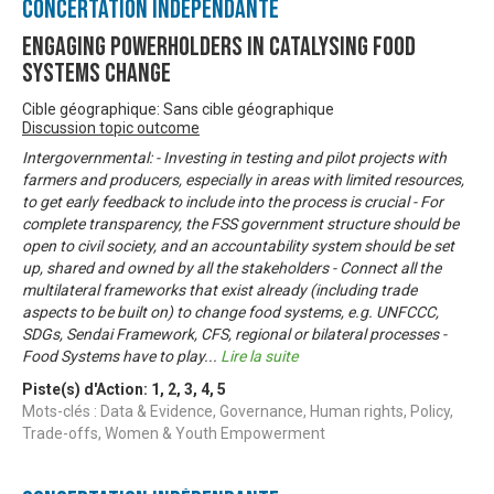
Concertation Indépendante
Engaging Powerholders in Catalysing Food
Systems Change
Cible géographique: Sans cible géographique
Discussion topic outcome
Intergovernmental: - Investing in testing and pilot projects with
farmers and producers, especially in areas with limited resources,
to get early feedback to include into the process is crucial - For
complete transparency, the FSS government structure should be
open to civil society, and an accountability system should be set
up, shared and owned by all the stakeholders - Connect all the
multilateral frameworks that exist already (including trade
aspects to be built on) to change food systems, e.g. UNFCCC,
SDGs, Sendai Framework, CFS, regional or bilateral processes -
Food Systems have to play
...
Lire la suite
Piste(s) d'Action:
1
,
2
,
3
,
4
,
5
Mots-clés : Data & Evidence, Governance, Human rights, Policy,
Trade-offs, Women & Youth Empowerment