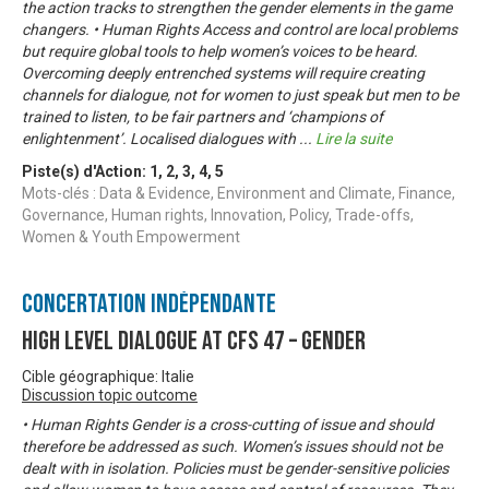
the action tracks to strengthen the gender elements in the game
changers. • Human Rights Access and control are local problems
but require global tools to help women’s voices to be heard.
Overcoming deeply entrenched systems will require creating
channels for dialogue, not for women to just speak but men to be
trained to listen, to be fair partners and ‘champions of
enlightenment’. Localised dialogues with
...
Lire la suite
Piste(s) d'Action:
1
,
2
,
3
,
4
,
5
Mots-clés : Data & Evidence, Environment and Climate, Finance,
Governance, Human rights, Innovation, Policy, Trade-offs,
Women & Youth Empowerment
Concertation Indépendante
High Level Dialogue at CFS 47 – Gender
Cible géographique: Italie
Discussion topic outcome
• Human Rights Gender is a cross-cutting of issue and should
therefore be addressed as such. Women’s issues should not be
dealt with in isolation. Policies must be gender-sensitive policies