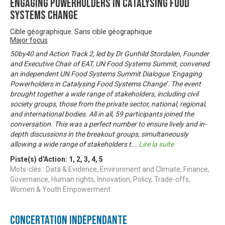
Engaging Powerholders in Catalysing Food
Systems Change
Cible géographique: Sans cible géographique
Major focus
50by40 and Action Track 2, led by Dr Gunhild Stordalen, Founder
and Executive Chair of EAT, UN Food Systems Summit, convened
an independent UN Food Systems Summit Dialogue ‘Engaging
Powerholders in Catalysing Food Systems Change’. The event
brought together a wide range of stakeholders, including civil
society groups, those from the private sector, national, regional,
and international bodies. All in all, 59 participants joined the
conversation. This was a perfect number to ensure lively and in-
depth discussions in the breakout groups, simultaneously
allowing a wide range of stakeholders t
...
Lire la suite
Piste(s) d'Action:
1
,
2
,
3
,
4
,
5
Mots-clés : Data & Evidence, Environment and Climate, Finance,
Governance, Human rights, Innovation, Policy, Trade-offs,
Women & Youth Empowerment
Concertation Indépendante