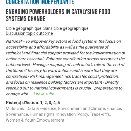
Concertation Indépendante
Engaging Powerholders in Catalysing Food
Systems Change
Cible géographique: Sans cible géographique
Discussion topic outcome
National: - To empower key actors in food systems, the focus on
accessibility and affordability as well as the guarantee of
technical and financial support provided for the implementation of
actions are essential - Enhance coordination across sectors at the
national level - Having a mapping of each actor’s role at the end of
the Summit to carry forward actions and ensure that they are
concretised - Risk management, risk transfer, social protection,
and focus on resilience building factors are important - Directly
reaching out to national governments is crucial– preparations to
engage with
...
Lire la suite
Piste(s) d'Action:
1
,
2
,
3
,
4
,
5
Mots-clés : Data & Evidence, Environment and Climate, Finance,
Governance, Human rights, Innovation, Policy, Trade-offs,
Women & Youth Empowerment