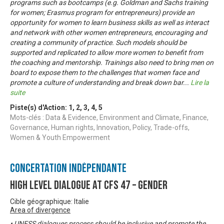
programs such as bootcamps (e.g. Goldman and Sachs training
for women; Erasmus program for entrepreneurs) provide an
opportunity for women to learn business skills as well as interact
and network with other women entrepreneurs, encouraging and
creating a community of practice. Such models should be
supported and replicated to allow more women to benefit from
the coaching and mentorship. Trainings also need to bring men on
board to expose them to the challenges that women face and
promote a culture of understanding and break down bar
...
Lire la
suite
Piste(s) d'Action:
1
,
2
,
3
,
4
,
5
Mots-clés : Data & Evidence, Environment and Climate, Finance,
Governance, Human rights, Innovation, Policy, Trade-offs,
Women & Youth Empowerment
Concertation Indépendante
High Level Dialogue at CFS 47 – Gender
Cible géographique: Italie
Area of divergence
• UNFSS dialogues process should be inclusive and promote the