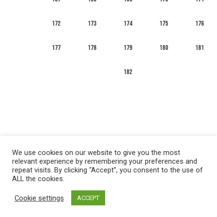
172
173
174
175
176
177
178
179
180
181
182
We use cookies on our website to give you the most
relevant experience by remembering your preferences and
repeat visits. By clicking “Accept”, you consent to the use of
ALL the cookies.
العربية
English
Français
Русский
Español
Cookie settings
ACCEPT
Privacy policy
&
Terms of Use