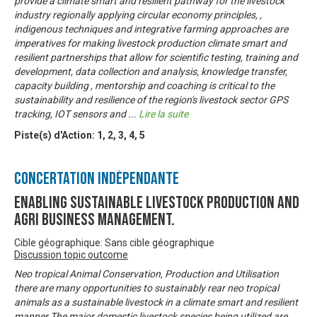
provide a climate smart and resilient pathway for the livestock
industry regionally applying circular economy principles, ,
indigenous techniques and integrative farming approaches are
imperatives for making livestock production climate smart and
resilient partnerships that allow for scientific testing, training and
development, data collection and analysis, knowledge transfer,
capacity building , mentorship and coaching is critical to the
sustainability and resilience of the region's livestock sector GPS
tracking, IOT sensors and
...
Lire la suite
Piste(s) d'Action:
1
,
2
,
3
,
4
,
5
Concertation Indépendante
Enabling Sustainable livestock production and
Agri business management.
Cible géographique: Sans cible géographique
Discussion topic outcome
Neo tropical Animal Conservation, Production and Utilisation
there are many opportunities to sustainably rear neo tropical
animals as a sustainable livestock in a climate smart and resilient
manner The major domestic livestock species being utilized are