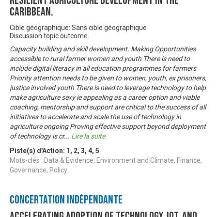
resilient agriculture development in the
Caribbean.
Cible géographique: Sans cible géographique
Discussion topic outcome
Capacity building and skill development. Making Opportunities
accessible to rural farmer women and youth There is need to
include digital literacy in all education programmes for farmers
Priority attention needs to be given to women, youth, ex prisoners,
justice involved youth There is need to leverage technology to help
make agriculture sexy ie appealing as a career option and viable
coaching, mentorship and support are critical to the success of all
initiatives to accelerate and scale the use of technology in
agriculture ongoing Proving effective support beyond deployment
of technology is cr
...
Lire la suite
Piste(s) d'Action:
1
,
2
,
3
,
4
,
5
Mots-clés : Data & Evidence, Environment and Climate, Finance,
Governance, Policy
Concertation Indépendante
Accelerating Adoption of Technology, IOT, and