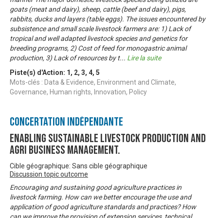
goats (meat and dairy), sheep, cattle (beef and dairy), pigs,
rabbits, ducks and layers (table eggs). The issues encountered by
subsistence and small scale livestock farmers are: 1) Lack of
tropical and well adapted livestock species and genetics for
breeding programs, 2) Cost of feed for monogastric animal
production, 3) Lack of resources by t
...
Lire la suite
Piste(s) d'Action:
1
,
2
,
3
,
4
,
5
Mots-clés : Data & Evidence, Environment and Climate,
Governance, Human rights, Innovation, Policy
Concertation Indépendante
Enabling Sustainable livestock production and
Agri business management.
Cible géographique: Sans cible géographique
Discussion topic outcome
Encouraging and sustaining good agriculture practices in
livestock farming. How can we better encourage the use and
application of good agriculture standards and practices? How
can we improve the provision of extension services, technical