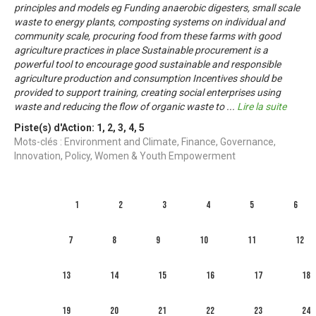
principles and models eg Funding anaerobic digesters, small scale
waste to energy plants, composting systems on individual and
community scale, procuring food from these farms with good
agriculture practices in place Sustainable procurement is a
powerful tool to encourage good sustainable and responsible
agriculture production and consumption Incentives should be
provided to support training, creating social enterprises using
waste and reducing the flow of organic waste to
...
Lire la suite
Piste(s) d'Action:
1
,
2
,
3
,
4
,
5
Mots-clés : Environment and Climate, Finance, Governance,
Innovation, Policy, Women & Youth Empowerment
1
2
3
4
5
6
7
8
9
10
11
12
13
14
15
16
17
18
19
20
21
22
23
24