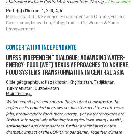
abstracted water in Central Asian countries. The reg
...
Lire la suite
Piste(s) d'Action:
1
,
2
,
3
,
4
,
5
Mots-clés : Data & Evidence, Environment and Climate, Finance,
Governance, Innovation, Policy, Trade-offs, Women & Youth
Empowerment
Concertation Indépendante
UNFSS Independent Dialogue: Advancing Water-
Energy- Food (WEF) Nexus approaches to achieve
food systems transformation in Central Asia
Cible géographique: Kazakhstan, Kirghizistan, Tadjikistan,
Turkménistan, Ouzbékistan
Main findings
Water scarcity presents one of the greatest challenge for the
region as its population grows so does the need to create more
jobs, produce more food, more energy - yet water resources are
limited. It is negatively affecting the agriculture, energy, health,
environment and other sectors, further exacerbated by the
dramatic impact of the COVID-19 pandemic. Together, climate