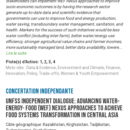
stakeholders can implement WEF nexus approaches to improve
socio economic outcomes is by having the research sector
generate up-to-date data and scientific evidence that
governments can use to improve food and energy production,
water saving, transboundary water management, sanitation, and
health. Markers for the success of such initiatives would be less
water conflict (including inter-farm), better water/energy use
efficiency, stronger agricultural value chains and farmer incomes,
more sustainably managed land, better data availability, lowere
...
Lire la suite
Piste(s) d'Action:
1
,
2
,
3
,
4
Mots-clés : Data & Evidence, Environment and Climate, Finance,
Innovation, Policy, Trade-offs, Women & Youth Empowerment
Concertation Indépendante
UNFSS Independent Dialogue: Advancing Water-
Energy- Food (WEF) Nexus approaches to achieve
food systems transformation in Central Asia
Cible géographique: Kazakhstan, Kirghizistan, Tadjikistan,