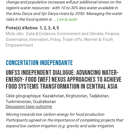
change and population increases will put additional stress on the
region’s water resources - with 10 to 30% less water available in
the Amu Darya and Syr Darya rivers by 2050. Managing the water
risks in the food system is
...
Lire la suite
Piste(s) d'Action:
1
,
2
,
3
,
4
,
5
Mots-clés : Data & Evidence, Environment and Climate, Finance,
Governance, Innovation, Policy, Trade-offs, Women & Youth
Empowerment
Concertation Indépendante
UNFSS Independent Dialogue: Advancing Water-
Energy- Food (WEF) Nexus approaches to achieve
food systems transformation in Central Asia
Cible géographique: Kazakhstan, Kirghizistan, Tadjikistan,
Turkménistan, Ouzbékistan
Discussion topic outcome
Moving towards low carbon energy for food production
Participants agreed on the importance of completing projects that
expand low carbon irrigation (e.g. gravity and solar irrigation,