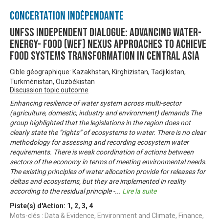
Concertation Indépendante
UNFSS Independent Dialogue: Advancing Water-
Energy- Food (WEF) Nexus approaches to achieve
food systems transformation in Central Asia
Cible géographique: Kazakhstan, Kirghizistan, Tadjikistan,
Turkménistan, Ouzbékistan
Discussion topic outcome
Enhancing resilience of water system across multi-sector
(agriculture, domestic, industry and environment) demands The
group highlighted that the legislations in the region does not
clearly state the “rights” of ecosystems to water. There is no clear
methodology for assessing and recording ecosystem water
requirements. There is weak coordination of actions between
sectors of the economy in terms of meeting environmental needs.
The existing principles of water allocation provide for releases for
deltas and ecosystems, but they are implemented in reality
according to the residual principle -
...
Lire la suite
Piste(s) d'Action:
1
,
2
,
3
,
4
Mots-clés : Data & Evidence, Environment and Climate, Finance,