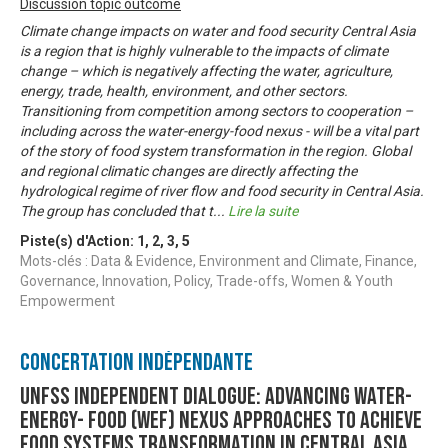
Discussion topic outcome
Climate change impacts on water and food security Central Asia
is a region that is highly vulnerable to the impacts of climate
change – which is negatively affecting the water, agriculture,
energy, trade, health, environment, and other sectors.
Transitioning from competition among sectors to cooperation –
including across the water-energy-food nexus - will be a vital part
of the story of food system transformation in the region. Global
and regional climatic changes are directly affecting the
hydrological regime of river flow and food security in Central Asia.
The group has concluded that t
...
Lire la suite
Piste(s) d'Action:
1
,
2
,
3
,
5
Mots-clés : Data & Evidence, Environment and Climate, Finance,
Governance, Innovation, Policy, Trade-offs, Women & Youth
Empowerment
Concertation Indépendante
UNFSS Independent Dialogue: Advancing Water-
Energy- Food (WEF) Nexus approaches to achieve
food systems transformation in Central Asia