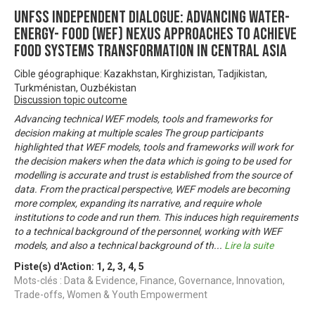
UNFSS Independent Dialogue: Advancing Water-
Energy- Food (WEF) Nexus approaches to achieve
food systems transformation in Central Asia
Cible géographique: Kazakhstan, Kirghizistan, Tadjikistan,
Turkménistan, Ouzbékistan
Discussion topic outcome
Advancing technical WEF models, tools and frameworks for
decision making at multiple scales The group participants
highlighted that WEF models, tools and frameworks will work for
the decision makers when the data which is going to be used for
modelling is accurate and trust is established from the source of
data. From the practical perspective, WEF models are becoming
more complex, expanding its narrative, and require whole
institutions to code and run them. This induces high requirements
to a technical background of the personnel, working with WEF
models, and also a technical background of th
...
Lire la suite
Piste(s) d'Action:
1
,
2
,
3
,
4
,
5
Mots-clés : Data & Evidence, Finance, Governance, Innovation,
Trade-offs, Women & Youth Empowerment