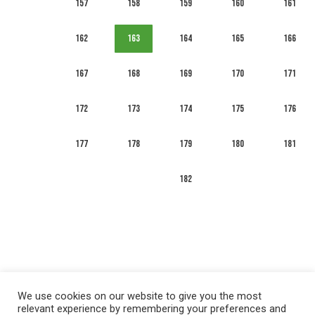
157
158
159
160
161
162
163
164
165
166
167
168
169
170
171
172
173
174
175
176
177
178
179
180
181
182
We use cookies on our website to give you the most
relevant experience by remembering your preferences and