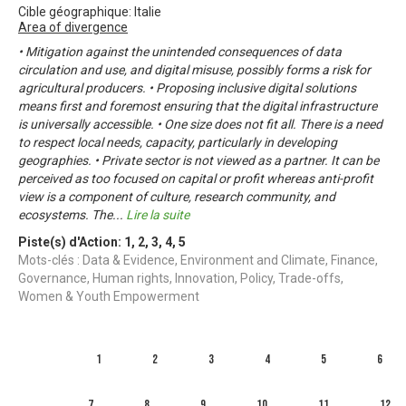
Cible géographique: Italie
Area of divergence
• Mitigation against the unintended consequences of data
circulation and use, and digital misuse, possibly forms a risk for
agricultural producers. • Proposing inclusive digital solutions
means first and foremost ensuring that the digital infrastructure
is universally accessible. • One size does not fit all. There is a need
to respect local needs, capacity, particularly in developing
geographies. • Private sector is not viewed as a partner. It can be
perceived as too focused on capital or profit whereas anti-profit
view is a component of culture, research community, and
ecosystems. The
...
Lire la suite
Piste(s) d'Action:
1
,
2
,
3
,
4
,
5
Mots-clés : Data & Evidence, Environment and Climate, Finance,
Governance, Human rights, Innovation, Policy, Trade-offs,
Women & Youth Empowerment
1
2
3
4
5
6
7
8
9
10
11
12