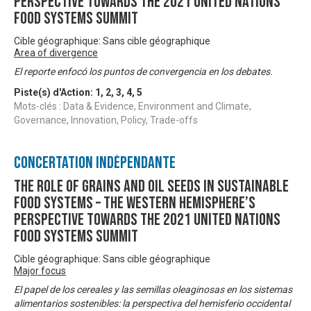
perspective towards the 2021 United Nations
Food Systems Summit
Cible géographique: Sans cible géographique
Area of divergence
El reporte enfocó los puntos de convergencia en los debates.
Piste(s) d'Action:
1
,
2
,
3
,
4
,
5
Mots-clés : Data & Evidence, Environment and Climate,
Governance, Innovation, Policy, Trade-offs
Concertation Indépendante
The role of grains and oil seeds in Sustainable
Food Systems – The Western Hemisphere’s
perspective towards the 2021 United Nations
Food Systems Summit
Cible géographique: Sans cible géographique
Major focus
El papel de los cereales y las semillas oleaginosas en los sistemas
alimentarios sostenibles: la perspectiva del hemisferio occidental