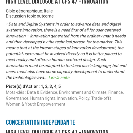
High Level Dialogue at CFS 47 – Innovation
Cible géographique: Italie
Discussion topic outcome
• Data and Digital Systems In order to advance data and digital
systems innovation, there is a need first of all for user-centered
innovation – innovation generated from the ordinary man’s needs
and then developed by the technical person for the market. This
means that at the interim stages of innovation development, the
potential users must be involved directly so it is better placed to
meet reality and offers a human-centered design. Such
innovations must be adapted to the local user’s language, but end
users must also have some capacity development to understand
the technologies ava
...
Lire la suite
Piste(s) d'Action:
1
,
2
,
3
,
4
,
5
Mots-clés : Data & Evidence, Environment and Climate, Finance,
Governance, Human rights, Innovation, Policy, Trade-offs,
Women & Youth Empowerment
Concertation Indépendante
High Level Dialogue at CFS 47 – Innovation