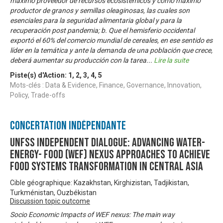
máximo proveedor de recursos ecosistémicos y como máximo
productor de granos y semillas oleaginosas, las cuales son
esenciales para la seguridad alimentaria global y para la
recuperación post pandemia; b. Que el hemisferio occidental
exportó el 60% del comercio mundial de cereales, en ese sentido es
líder en la temática y ante la demanda de una población que crece,
deberá aumentar su producción con la tarea
...
Lire la suite
Piste(s) d'Action:
1
,
2
,
3
,
4
,
5
Mots-clés : Data & Evidence, Finance, Governance, Innovation,
Policy, Trade-offs
Concertation Indépendante
UNFSS Independent Dialogue: Advancing Water-
Energy- Food (WEF) Nexus approaches to achieve
food systems transformation in Central Asia
Cible géographique: Kazakhstan, Kirghizistan, Tadjikistan,
Turkménistan, Ouzbékistan
Discussion topic outcome
Socio Economic Impacts of WEF nexus: The main way