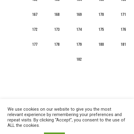
167
168
169
170
171
172
173
174
175
176
177
178
179
180
181
182
We use cookies on our website to give you the most
relevant experience by remembering your preferences and
repeat visits. By clicking “Accept”, you consent to the use of
ALL the cookies.
العربية
English
Français
Русский
Español