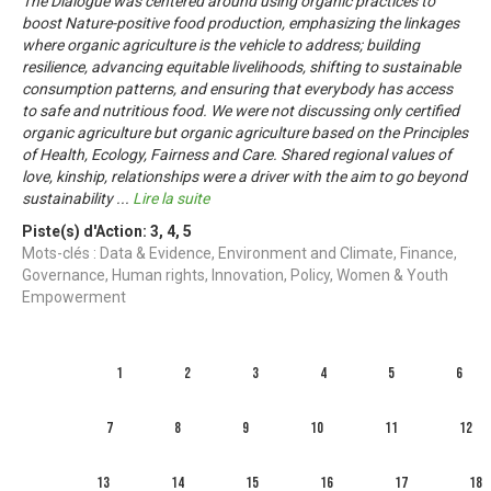
The Dialogue was centered around using organic practices to
boost Nature-positive food production, emphasizing the linkages
where organic agriculture is the vehicle to address; building
resilience, advancing equitable livelihoods, shifting to sustainable
consumption patterns, and ensuring that everybody has access
to safe and nutritious food. We were not discussing only certified
organic agriculture but organic agriculture based on the Principles
of Health, Ecology, Fairness and Care. Shared regional values of
love, kinship, relationships were a driver with the aim to go beyond
sustainability
...
Lire la suite
Piste(s) d'Action:
3
,
4
,
5
Mots-clés : Data & Evidence, Environment and Climate, Finance,
Governance, Human rights, Innovation, Policy, Women & Youth
Empowerment
1
2
3
4
5
6
7
8
9
10
11
12
13
14
15
16
17
18