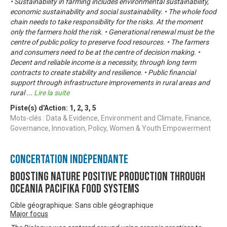
• Sustainability in farming includes environmental sustainability,
economic sustainability and social sustainability. • The whole food
chain needs to take responsibility for the risks. At the moment
only the farmers hold the risk. • Generational renewal must be the
centre of public policy to preserve food resources. • The farmers
and consumers need to be at the centre of decision making. •
Decent and reliable income is a necessity, through long term
contracts to create stability and resilience. • Public financial
support through infrastructure improvements in rural areas and
rural
...
Lire la suite
Piste(s) d'Action:
1
,
2
,
3
,
5
Mots-clés : Data & Evidence, Environment and Climate, Finance,
Governance, Innovation, Policy, Women & Youth Empowerment
Concertation Indépendante
Boosting Nature Positive production through
Oceania Pacifika Food Systems
Cible géographique: Sans cible géographique
Major focus