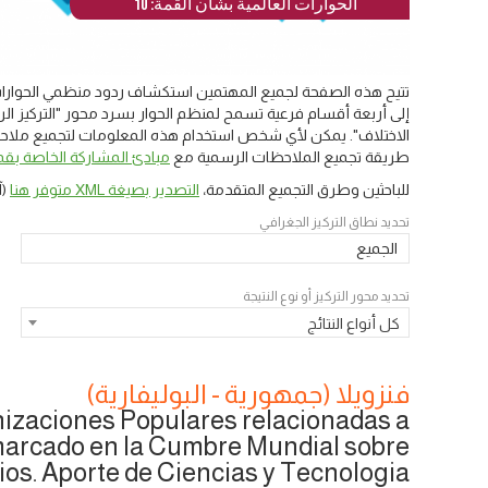
الحوارات العالمية بشأن القمة: 10
تتيح هذه الصفحة لجميع المهتمين استكشاف ردود منظمي الحوارات 
إلى أربعة أقسام فرعية تسمح لمنظم الحوار بسرد محور "التركيز الرئ
الاختلاف". يمكن لأي شخص استخدام هذه المعلومات لتجميع ملاحظات
طريقة تجميع الملاحظات الرسمية مع
مبادئ المشاركة الخاصة بقمة
للباحثين وطرق التجميع المتقدمة،
التصدير بصيغة XML متوفر هنا
(آ
تحديد نطاق التركيز الجغرافي
الجميع
تحديد محور التركيز أو نوع النتيجة
كل أنواع النتائج
فنزويلا (جمهورية - البوليفارية)
izaciones Populares relacionadas a
marcado en la Cumbre Mundial sobre
os. Aporte de Ciencias y Tecnologia