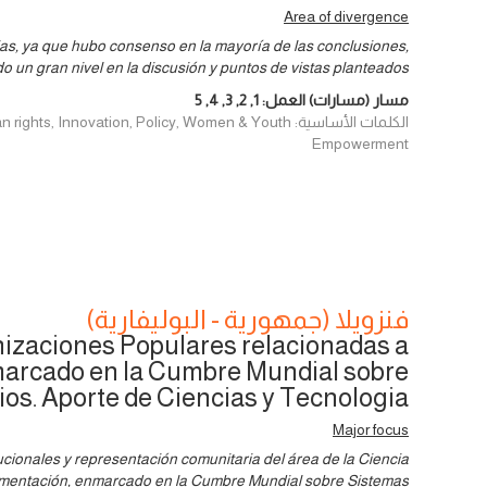
Area of divergence
as, ya que hubo consenso en la mayoría de las conclusiones,
 un gran nivel en la discusión y puntos de vistas planteados.
مسار (مسارات) العمل:
1
,
2
,
3
,
4
,
5
الكلمات الأساسية: , Innovation, Policy, Women & Youth
Empowerment
فنزويلا (جمهورية - البوليفارية)
izaciones Populares relacionadas a
marcado en la Cumbre Mundial sobre
os. Aporte de Ciencias y Tecnologia
Major focus
ucionales y representación comunitaria del área de la Ciencia
limentación, enmarcado en la Cumbre Mundial sobre Sistemas