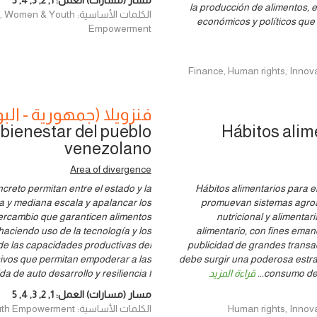
مسار (مسارات) العمل:
1
,
2
,
3
,
4
,
5
la producción de alimentos, el
الكلمات الأساسية: uth
económicos y políticos que
Empowerment
فنزويلا (جمهورية - البو
 bienestar del pueblo
Hábitos alim
venezolano
Area of divergence
reto permitan entre el estado y la
1 Hábitos alimentarios para 
ña y mediana escala y apalancar los
promuevan sistemas agroal
ercambio que garanticen alimentos
nutricional y alimenta
haciendo uso de la tecnología y los
alimentario, con fines eman
e las capacidades productivas del
publicidad de grandes transac
usivos que permitan empoderar a las
debe surgir una poderosa estra
consumo de 
...
قراءة المزيد
 de auto desarrollo y resiliencia f
مسار (مسارات) العمل:
1
,
2
,
3
,
4
,
5
الكلمات الأساسية: Human rights, Innovation, Policy, Women & Youth Empowerment