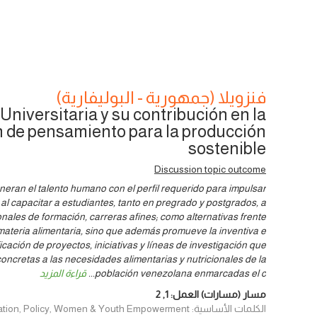
فنزويلا (جمهورية - البوليفارية)
niversitaria y su contribución en la
 de pensamiento para la producción
sostenible
Discussion topic outcome
eneran el talento humano con el perfil requerido para impulsar
 al capacitar a estudiantes, tanto en pregrado y postgrados, a
nales de formación, carreras afines; como alternativas frente
 materia alimentaria, sino que además promueve la inventiva e
icación de proyectos, iniciativas y líneas de investigación que
oncretas a las necesidades alimentarias y nutricionales de la
población venezolana enmarcadas el c
...
قراءة المزيد
مسار (مسارات) العمل:
1
,
2
الكلمات الأساسية: Innovation, Policy, Women & Youth Empowerment