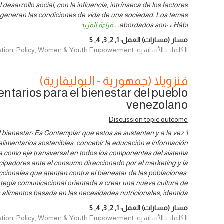
 desarrollo social, con la influencia, intrínseca de los factores
 generan las condiciones de vida de una sociedad. Los temas
abordados son: • Hábi
...
قراءة المزيد
مسار (مسارات) العمل:
1
,
2
,
3
,
4
,
5
الكلمات الأساسية: Finance, Human rights, Innovation, Policy, Women & Youth Empowerment
فنزويلا (جمهورية - البوليفارية)
entarios para el bienestar del pueblo
venezolano
Discussion topic outcome
el bienestar: Es Contemplar que estos se sustenten y a la vez
imentarios sostenibles, concebir la educación e información
ria como eje transversal en todos los componentes del sistema
cipadores ante el consumo direccionado por el marketing y la
cionales que atentan contra el bienestar de las poblaciones,
tegia comunicacional orientada a crear una nueva cultura de
alimentos basada en las necesidades nutricionales, identida
مسار (مسارات) العمل:
1
,
2
,
3
,
4
,
5
الكلمات الأساسية: Human rights, Innovation, Policy, Women & Youth Empowerment