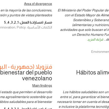
Area of divergence
en la mayoría de las conclusiones,
El Ministerio del Poder Popular de
usión y puntos de vistas planteados
con el Estado Mayor de Alimen
Sostenibles y Soberanos
مسار (مسارات) العمل:
1
,
2
,
3
,
4
,
5
(alimentarias y nutrici
الكلمات الأساسية: Governance, Innovation, Policy
actividades que solo buscan el i
un Derecho Humano Fund
d
...
قراءة المزيد
فنزويلا (جمهورية - البو
 bienestar del pueblo
Hábitos alim
venezolano
Main findings
 estado que permiten el desarrollo
Los hábitos saludables son un 
tema agroalimentario sostenible que
entre sí, para garantizar el bien
hábitos saludables para el bienestar
necesario tomar en cuenta el desarr
e inclusive la plataforma tecnoló