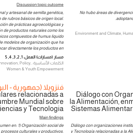
Discussion topic outcome
al y artesanal de semilla genética,
No hubo áreas de divergenci
n de rubros básicos de origen local.
adoptando
ción de prácticas agroecológicas y
ión de productos naturales como los
Environment and Climate, Human rights
ánicos compuestos de humus liquido
de modelos de organización que ha
ocar directamente los productos en
مسار (مسارات) العمل:
1
,
2
,
3
,
4
,
5
الكلمات الأساسية: licy
Women & Youth Empowerment
فنزويلا (جمهورية - البو
lares relacionadas a
Diálogo con Organ
Cumbre Mundial sobre
la Alimentación, en
iencias y Tecnologia
Sistemas Alimentari
Main findings
sumen en: 1) Organización social de
Diálogo con organizaciones instit
 procesos culturales y productivos.
y Tecnología relacionadas a la A