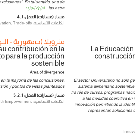
exclusiones”. En tal sentido, una de
las estra
...
قراءة المزيد
مسار (مسارات) العمل:
1
,
4
الكلمات الأساسية: Data & Evidence, Human rights, Innovation, Trade-offs
فنزويلا (جمهورية - البو
su contribución en la
La Educación U
o para la producción
construcción
sostenible
Area of divergence
en la mayoría de las conclusiones,
El sector Universitario no solo g
usión y puntos de vistas planteados
sistema alimentario sostenible
través de cursos, programas nacio
مسار (مسارات) العمل:
1
,
2
,
5
a las medidas coercitiva en
الكلمات الأساسية: Innovation, Policy, Women & Youth Empowerment
innovación permitiendo la identif
representan soluciones c