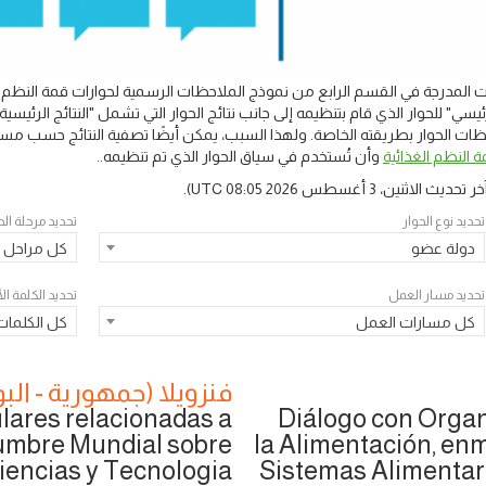
المدرجة في القسم الرابع من نموذج الملاحظات الرسمية لحوارات قمة النظم ال
يسي" للحوار الذي قام بتنظيمه إلى جانب نتائج الحوار التي تشمل "النتائج الرئ
 الحوار بطريقته الخاصة. ولهذا السبب، يمكن أيضًا تصفية النتائج حسب مسار
 النظم الغذائية
وأن تُستخدم في سياق الحوار الذي تم تنظيمه..
خر تحديث
الاثنين، 3 أغسطس 2026 08:05 UTC
).
تحديد نوع الحوار
تحديد مرحلة الح
دولة عضو
كل مراحل ا
تحديد مسار العمل
تحديد الكلمة ا
كل مسارات العمل
كل الكلمات
فنزويلا (جمهورية - البو
lares relacionadas a
Diálogo con Organ
Cumbre Mundial sobre
la Alimentación, en
iencias y Tecnologia
Sistemas Alimentari