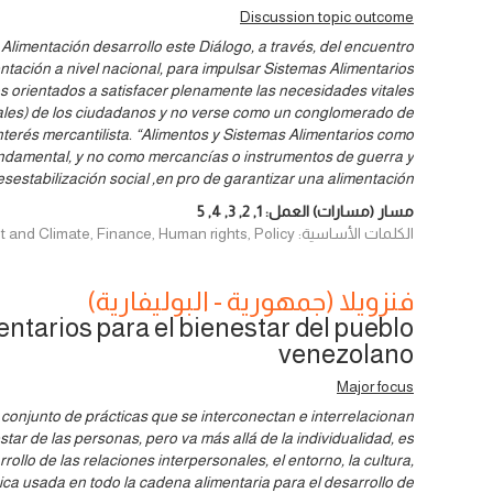
Discussion topic outcome
 Alimentación desarrollo este Diálogo, a través, del encuentro
tación a nivel nacional, para impulsar Sistemas Alimentarios
 orientados a satisfacer plenamente las necesidades vitales
onales) de los ciudadanos y no verse como un conglomerado de
nterés mercantilista. “Alimentos y Sistemas Alimentarios como
amental, y no como mercancías o instrumentos de guerra y
esestabilización social ,en pro de garantizar una alimentación
مسار (مسارات) العمل:
1
,
2
,
3
,
4
,
5
الكلمات الأساسية: Environment and Climate, Finance, Human rights, Policy
فنزويلا (جمهورية - البوليفارية)
entarios para el bienestar del pueblo
venezolano
Major focus
conjunto de prácticas que se interconectan e interrelacionan
estar de las personas, pero va más allá de la individualidad, es
ollo de las relaciones interpersonales, el entorno, la cultura,
gica usada en todo la cadena alimentaria para el desarrollo de