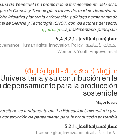
riana de Venezuela ha promovido el fortalecimiento del sector
que de Ciencia y Tecnología a través del modelo denominado
cha iniciativa plantea la articulación y diálogo permanente de
nal de Ciencia y Tecnología (SNCT) con los actores del sector
agroalimentario, principalm
...
قراءة المزيد
مسار (مسارات) العمل:
1
,
2
,
3
,
4
,
5
الكلمات الأساسية: ce, Human rights, Innovation, Policy
Women & Youth Empowerment
فنزويلا (جمهورية - البوليفارية)
niversitaria y su contribución en la
 de pensamiento para la producción
sostenible
Major focus
iversitario se fundamenta en: “La Educación Universitaria y su
a construcción de pensamiento para la producción sostenible”.
مسار (مسارات) العمل:
1
,
2
,
5
الكلمات الأساسية: Human rights, Innovation