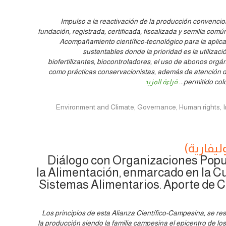
Impulso a la reactivación de la producción convencion
fundación, registrada, certificada, fiscalizada y semilla comú
Acompañamiento científico-tecnológico para la aplica
sustentables donde la prioridad es la utilizac
biofertilizantes, biocontroladores, el uso de abonos org
como prácticas conservacionistas, además de atención 
permitido col
...
قراءة المزيد
Environment and Climate, Governance, Human rights, Innovation, Po,
ليفارية)
Diálogo con Organizaciones Popu
la Alimentación, enmarcado en la 
Sistemas Alimentarios. Aporte de C
Los principios de esta Alianza Científico-Campesina, se re
la producción siendo la familia campesina el epicentro de los