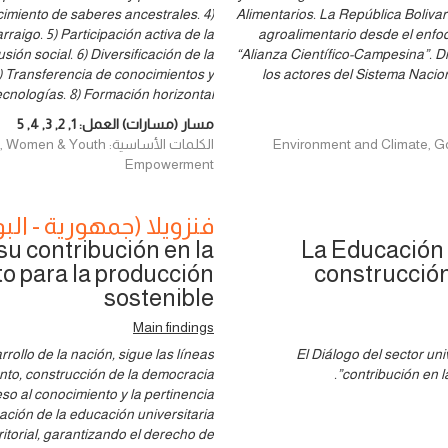
nocimiento de saberes ancestrales. 4)
Alimentarios. La República Boliva
aigo. 5) Participación activa de la
agroalimentario desde el enfo
ión social. 6) Diversificación de la
“Alianza Científico-Campesina”. Di
7) Transferencia de conocimientos y
los actores del Sistema Nacio
ecnologías. 8) Formación horizontal
مسار (مسارات) العمل:
1
,
2
,
3
,
4
,
5
Environment and Climate, Governan,
الكلمات الأساسية: uth
Empowerment
فنزويلا (جمهورية - البو
su contribución en la
La Educación U
o para la producción
construcción
sostenible
Main findings
rrollo de la nación, sigue las líneas
El Diálogo del sector un
iento, construcción de la democracia
contribución en l
ceso al conocimiento y la pertinencia
ación de la educación universitaria
ritorial, garantizando el derecho de