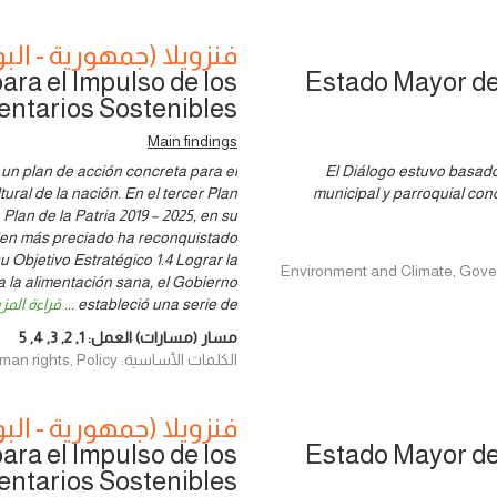
فنزويلا (جمهورية - البو
ra el Impulso de los
Estado Mayor de 
entarios Sostenibles
Main findings
un plan de acción concreta para el
El Diálogo estuvo basado 
tural de la nación. En el tercer Plan
municipal y parroquial co
Plan de la Patria 2019 – 2025, en su
 bien más preciado ha reconquistado
Objetivo Estratégico 1.4 Lograr la
Environment and Climate, Governance &
a la alimentación sana, el Gobierno
estableció una serie de
...
قراءة المز
مسار (مسارات) العمل:
1
,
2
,
3
,
4
,
5
الكلمات الأساسية: Environment and Climate, Finance, Human rights, Policy
فنزويلا (جمهورية - البو
ra el Impulso de los
Estado Mayor de 
entarios Sostenibles