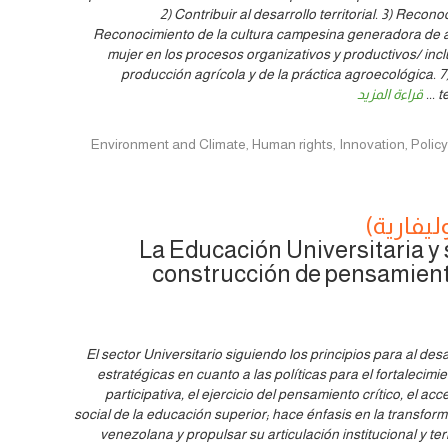
2) Contribuir al desarrollo territorial. 3) Reco
Reconocimiento de la cultura campesina generadora de arr
mujer en los procesos organizativos y productivos/ inclus
producción agrícola y de la práctica agroecológica. 
t
...
قراءة المزيد
Environment and Climate, Human rights, Innovation, Policy, Women & Yo
ليفارية)
La Educación Universitaria y 
construcción de pensamient
El sector Universitario siguiendo los principios para al desa
estratégicas en cuanto a las políticas para el fortalecim
participativa, el ejercicio del pensamiento crítico, el ac
social de la educación superior; hace énfasis en la transform
venezolana y propulsar su articulación institucional y ter