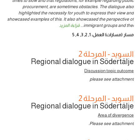
times to slow and that regulations, for example regarding public
procurement, are sometimes obstacles. The dialogue also
highlighted the necessity for youth to express their view and
showcased examples of this. It also showcased the perspective of
immigrant groups and thei
...
قراءة المزيد
مسار (مسارات) العمل:
1
,
2
,
3
,
4
,
5
السويد - المرحلة 2
Regional dialogue in Södertälje
Discussion topic outcome
please see attachment
السويد - المرحلة 2
Regional dialogue in Södertälje
Area of divergence
Please see attachment.