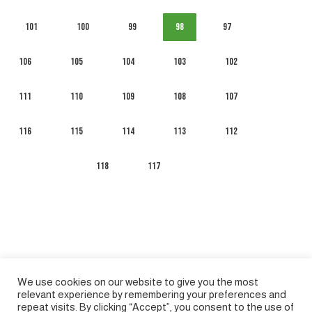
101
100
99
98
97
106
105
104
103
102
111
110
109
108
107
116
115
114
113
112
118
117
We use cookies on our website to give you the most
relevant experience by remembering your preferences and
repeat visits. By clicking “Accept”, you consent to the use of