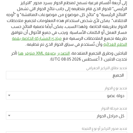
إلى أربعة أقسام فرعية تسمح لمنظم الحوار بسرد محور "التركيز
الرئيسي" للحوار الذي قام بتنظيمه إلى جانب نتائج الحوار التي تشمل
"النتائج الرئيسية" و "نتائج كل موضوع من موضوعات المناقشة" و "أوجه
الاختلاف". يمكن لأي شخص استخدام هذه المعلومات لتجميع ملاحظات
الحوار بطريقته الخاصة. ولهذا السبب، يمكن أيضًا تصفية النتائج حسب
مسار العمل أو الكلمات الأساسية. ويجب في جميع الأحوال أن تتوافق
طريقة تجميع الملاحظات الرسمية مع
مبادئ المشاركة الخاصة بقمة
النظم الغذائية
وأن تُستخدم في سياق الحوار الذي تم تنظيمه..
للباحثين وطرق التجميع المتقدمة،
التصدير بصيغة XML متوفر هنا
(آخر
تحديث
الاثنين، 3 أغسطس 2026 08:05 UTC
).
تحديد نطاق التركيز الجغرافي
الجميع
تحديد نوع الحوار
دولة عضو
تحديد مرحلة الحوار
كل مراحل الحوار
تحديد محور التركيز أو نوع النتيجة