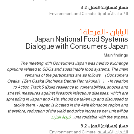
مسار (مسارات) العمل:
2
,
3
الكلمات الأساسية: Environment and Climate
اليابان - المرحلة 1
Japan National Food Systems
Dialogue with Consumers Japan
Main findings
The meeting with Consumers Japan was held to exchange
opinions related to SDGs and sustainable food systems. The main
remarks of the participants are as follows. （Consumers
Osaka（Zen Osaka Shohisha Dantai Renrakukai）） - In relation
to Action Track 5 (Build resilience to vulnerabilities, shocks and
stress), measures against livestock infectious diseases, which are
spreading in Japan and Asia, should be taken up and discussed to
tackle them. - Japan is located in the Asia Monsoon region and
therefore, reduction of the yield and price increase per unit will be
unavoidable with the expansi
...
قراءة المزيد
مسار (مسارات) العمل:
2
,
3
الكلمات الأساسية: Environment and Climate