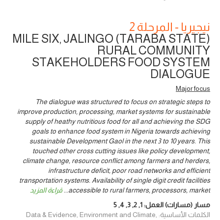
نيجيريا - المرحلة 2
MILE SIX, JALINGO (TARABA STATE)
RURAL COMMUNITY
STAKEHOLDERS FOOD SYSTEM
DIALOGUE
Major focus
The dialogue was structured to focus on strategic steps to
improve production, processing, market systems for sustainable
supply of heathy nutritious food for all and achieving the SDG
goals to enhance food system in Nigeria towards achieving
sustainable Development Gaol in the next 3 to 10 years. This
touched other cross cutting issues like policy development,
climate change, resource conflict among farmers and herders,
infrastructure deficit, poor road networks and efficient
transportation systems. Availability of single digit credit facilities
accessible to rural farmers, processors, market
...
قراءة المزيد
مسار (مسارات) العمل:
1
,
2
,
3
,
4
,
5
الكلمات الأساسية: Data & Evidence, Environment and Climate,