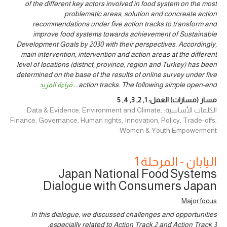
of the different key actors involved in food system on the most
problematic areas, solution and concreate action
recommendations under five action tracks to transform and
improve food systems towards achievement of Sustainable
Development Goals by 2030 with their perspectives. Accordingly,
main intervention, intervention and action areas at the different
level of locations (district, province, region and Turkey) has been
determined on the base of the results of online survey under five
action tracks. The following simple open-end
...
قراءة المزيد
مسار (مسارات) العمل:
1
,
2
,
3
,
4
,
5
الكلمات الأساسية: Data & Evidence, Environment and Climate,
Finance, Governance, Human rights, Innovation, Policy, Trade-offs,
Women & Youth Empowerment
اليابان - المرحلة 1
Japan National Food Systems
Dialogue with Consumers Japan
Major focus
In this dialogue, we discussed challenges and opportunities
especially related to Action Track 2 and Action Track 3.