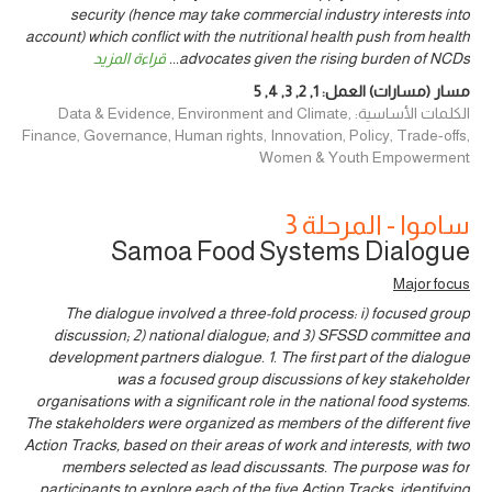
security (hence may take commercial industry interests into
account) which conflict with the nutritional health push from health
advocates given the rising burden of NCDs
...
قراءة المزيد
مسار (مسارات) العمل:
1
,
2
,
3
,
4
,
5
الكلمات الأساسية: Data & Evidence, Environment and Climate,
Finance, Governance, Human rights, Innovation, Policy, Trade-offs,
Women & Youth Empowerment
ساموا - المرحلة 3
Samoa Food Systems Dialogue
Major focus
The dialogue involved a three-fold process: i) focused group
discussion; 2) national dialogue; and 3) SFSSD committee and
development partners dialogue. 1. The first part of the dialogue
was a focused group discussions of key stakeholder
organisations with a significant role in the national food systems.
The stakeholders were organized as members of the different five
Action Tracks, based on their areas of work and interests, with two
members selected as lead discussants. The purpose was for
participants to explore each of the five Action Tracks, identifying