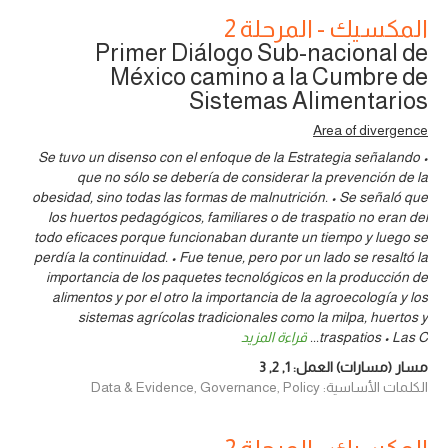
المكسيك - المرحلة 2
Primer Diálogo Sub-nacional de
México camino a la Cumbre de
Sistemas Alimentarios
Area of divergence
• Se tuvo un disenso con el enfoque de la Estrategia señalando
que no sólo se debería de considerar la prevención de la
obesidad, sino todas las formas de malnutrición. • Se señaló que
los huertos pedagógicos, familiares o de traspatio no eran del
todo eficaces porque funcionaban durante un tiempo y luego se
perdía la continuidad. • Fue tenue, pero por un lado se resaltó la
importancia de los paquetes tecnológicos en la producción de
alimentos y por el otro la importancia de la agroecología y los
sistemas agrícolas tradicionales como la milpa, huertos y
traspatios • Las C
...
قراءة المزيد
مسار (مسارات) العمل:
1
,
2
,
3
الكلمات الأساسية: Data & Evidence, Governance, Policy