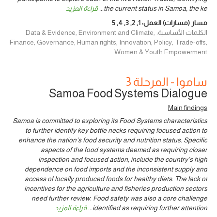
the current status in Samoa, the ke
...
قراءة المزيد
مسار (مسارات) العمل:
1
,
2
,
3
,
4
,
5
الكلمات الأساسية: Data & Evidence, Environment and Climate,
Finance, Governance, Human rights, Innovation, Policy, Trade-offs,
Women & Youth Empowerment
ساموا - المرحلة 3
Samoa Food Systems Dialogue
Main findings
Samoa is committed to exploring its Food Systems characteristics
to further identify key bottle necks requiring focused action to
enhance the nation’s food security and nutrition status. Specific
aspects of the food systems deemed as requiring closer
inspection and focused action, include the country’s high
dependence on food imports and the inconsistent supply and
access of locally produced foods for healthy diets. The lack of
incentives for the agriculture and fisheries production sectors
need further review. Food safety was also a core challenge
identified as requiring further attention
...
قراءة المزيد