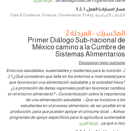
de Bioseguridad de Organismos Gené
...
قراءة المزيد
مسار (مسارات) العمل:
1
,
2
,
3
الكلمات الأساسية: Data & Evidence, Finance, Governance, Policy
المكسيك - المرحلة 2
Primer Diálogo Sub-nacional de
México camino a la Cumbre de
Sistemas Alimentarios
Discussion topic outcome
2. Entornos saludables, sustentables y resilientes para la nutrición
2.1 ¿Qué consideran que falta en los entornos a nivel estatal para
que favorezcan una alimentación saludable y la actividad física?
¿La promoción de dietas regionales podrían favorecer cambios
en el entorno alimentario? • Concientización sobre la importancia
de una alimentación saludable. • Que se involucre a los
estudiantes en el proceso alimentario, de ser posible en la
producción, para que puedan apoyar el consumo local. • Activar
programas de apoyo específicos para la agricultura sustentable
ya que a muc
...
قراءة المزيد