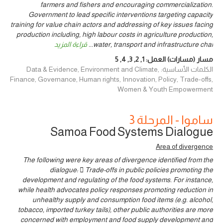
farmers and fishers and encouraging commercialization.
Government to lead specific interventions targeting capacity
training for value chain actors and addressing of key issues facing
production including, high labour costs in agriculture production,
water, transport and infrastructure chal
...
قراءة المزيد
مسار (مسارات) العمل:
1
,
2
,
3
,
4
,
5
الكلمات الأساسية: Data & Evidence, Environment and Climate,
Finance, Governance, Human rights, Innovation, Policy, Trade-offs,
Women & Youth Empowerment
ساموا - المرحلة 3
Samoa Food Systems Dialogue
Area of divergence
The following were key areas of divergence identified from the
dialogue:  Trade-offs in public policies promoting the
development and regulating of the food systems. For instance,
while health advocates policy responses promoting reduction in
unhealthy supply and consumption food items (e.g. alcohol,
tobacco, imported turkey tails), other public authorities are more
concerned with employment and food supply development and