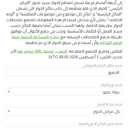
إلى أربعة أقسام فرعية تسمح لمنظم الحوار بسرد محور "التركيز
الرئيسي" للحوار الذي قام بتنظيمه إلى جانب نتائج الحوار التي تشمل
"النتائج الرئيسية" و "نتائج كل موضوع من موضوعات المناقشة" و "أوجه
الاختلاف". يمكن لأي شخص استخدام هذه المعلومات لتجميع ملاحظات
الحوار بطريقته الخاصة. ولهذا السبب، يمكن أيضًا تصفية النتائج حسب
مسار العمل أو الكلمات الأساسية. ويجب في جميع الأحوال أن تتوافق
طريقة تجميع الملاحظات الرسمية مع
مبادئ المشاركة الخاصة بقمة
النظم الغذائية
وأن تُستخدم في سياق الحوار الذي تم تنظيمه..
للباحثين وطرق التجميع المتقدمة،
التصدير بصيغة XML متوفر هنا
(آخر
تحديث
الاثنين، 3 أغسطس 2026 08:05 UTC
).
تحديد نطاق التركيز الجغرافي
الجميع
تحديد نوع الحوار
دولة عضو
تحديد مرحلة الحوار
كل مراحل الحوار
تحديد محور التركيز أو نوع النتيجة