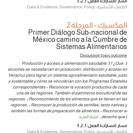
مسار (مسارات) العمل:
1
,
2
,
3
الكلمات الأساسية: Data & Evidence, Governance, Policy
المكسيك - المرحلة 2
Primer Diálogo Sub-nacional de
México camino a la Cumbre de
Sistemas Alimentarios
Discussion topic outcome
3. Producción y acceso a alimentación saludable 3.1 ¿Qué
acciones se necesitarían en producción, distribución y acceso en
Veracruz para lograr un sistema agroalimentario saludable, justo
y sustentable y cómo se vincularían con los Programas Estatales
correspondientes • Reconocer la vocación productiva de cada
una de las regiones. También el patrimonio biocultural de las
regiones. • Reconocimiento de los alimentos que se tienen en las
regiones. • Reconocer la producción de semillas, tanto nativas y
también las formas de preparación de alimentos • Reconocer el
derecho que t
...
قراءة المزيد
مسار (مسارات) العمل:
1
,
2
,
3
الكلمات الأساسية: Data & Evidence, Governance, Policy