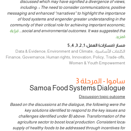
discussed which may have signified a divergence of views,
including: • The need to consider communications, positive
messaging and enhanced “narratives” to highlight the importance
of food systems and engender greater understanding in the
community of their critical role for achieving important economic,
social and environmental outcomes. It was suggested tha
...
قراءة
المزيد
مسار (مسارات) العمل:
1
,
2
,
3
,
4
,
5
الكلمات الأساسية: Data & Evidence, Environment and Climate,
Finance, Governance, Human rights, Innovation, Policy, Trade-offs,
Women & Youth Empowerment
ساموا - المرحلة 3
Samoa Food Systems Dialogue
Discussion topic outcome
Based on the discussions at the dialogue, the following were the
key solutions identified to respond to the key issues and
challenges identified under B) above: Transformation of the
agriculture sector to boost local production. Consistent local
supply of healthy foods to be addressed through incentives for