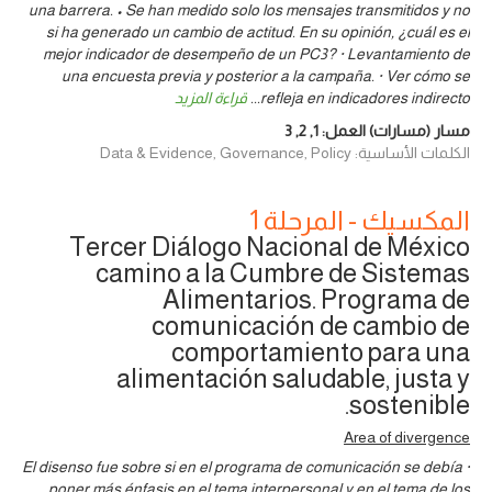
una barrera. • Se han medido solo los mensajes transmitidos y no
si ha generado un cambio de actitud. En su opinión, ¿cuál es el
mejor indicador de desempeño de un PC3? · Levantamiento de
una encuesta previa y posterior a la campaña. · Ver cómo se
refleja en indicadores indirecto
...
قراءة المزيد
مسار (مسارات) العمل:
1
,
2
,
3
الكلمات الأساسية: Data & Evidence, Governance, Policy
المكسيك - المرحلة 1
Tercer Diálogo Nacional de México
camino a la Cumbre de Sistemas
Alimentarios. Programa de
comunicación de cambio de
comportamiento para una
alimentación saludable, justa y
sostenible.
Area of divergence
· El disenso fue sobre si en el programa de comunicación se debía
poner más énfasis en el tema interpersonal y en el tema de los