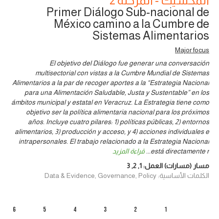
المكسيك - المرحلة 2
Primer Diálogo Sub-nacional de
México camino a la Cumbre de
Sistemas Alimentarios
Major focus
El objetivo del Diálogo fue generar una conversación
multisectorial con vistas a la Cumbre Mundial de Sistemas
Alimentarios a la par de recoger aportes a la “Estrategia Nacional
para una Alimentación Saludable, Justa y Sustentable” en los
ámbitos municipal y estatal en Veracruz. La Estrategia tiene como
objetivo ser la política alimentaria nacional para los próximos
años. Incluye cuatro pilares: 1) políticas públicas, 2) entornos
alimentarios, 3) producción y acceso, y 4) acciones individuales e
intrapersonales. El trabajo relacionado a la Estrategia Nacional
está directamente r
...
قراءة المزيد
مسار (مسارات) العمل:
1
,
2
,
3
الكلمات الأساسية: Data & Evidence, Governance, Policy
6
5
4
3
2
1