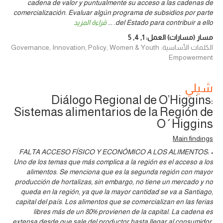
cadena de valor y puntualmente su acceso a las cadenas de
comercialización. Evaluar algún programa de subsidios por parte
del Estado para contribuir a ello.
...
قراءة المزيد
مسار (مسارات) العمل:
1
,
4
,
5
الكلمات الأساسية: Governance, Innovation, Policy, Women & Youth
Empowerment
شيلي
Diálogo Regional de O’Higgins:
Sistemas alimentarios de la Región de
O´Higgins
Main findings
• FALTA ACCESO FÍSICO Y ECONÓMICO A LOS ALIMENTOS:
Uno de los temas que más complica a la región es el acceso a los
alimentos. Se menciona que es la segunda región con mayor
producción de hortalizas, sin embargo, no tiene un mercado y no
queda en la región, ya que la mayor cantidad se va a Santiago,
capital del país. Los alimentos que se comercializan en las ferias
libres más de un 80% provienen de la capital. La cadena es
extensa desde que sale del productor hasta llegar al consumidor.