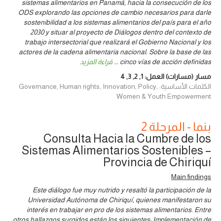
sistemas alimentarios en Panamá, hacia la consecución de los
ODS explorando las opciones de cambio necesarios para darle
sostenibilidad a los sistemas alimentarios del país para el año
2030 y situar al proyecto de Diálogos dentro del contexto de
trabajo intersectorial que realizará el Gobierno Nacional y los
actores de la cadena alimentaria nacional. Sobre la base de las
cinco vías de acción definidas
...
قراءة المزيد
مسار (مسارات) العمل:
1
,
2
,
3
,
4
الكلمات الأساسية: Governance, Human rights, Innovation, Policy,
Women & Youth Empowerment
بنما - المرحلة 2
Consulta Hacia la Cumbre de los
Sistemas Alimentarios Sostenibles –
Provincia de Chiriquí
Main findings
Este diálogo fue muy nutrido y resaltó la participación de la
Universidad Autónoma de Chiriquí, quienes manifestaron su
interés en trabajar en pro de los sistemas alimentarios. Entre
otros hallazgos surgidos están los siguientes: Implementación de