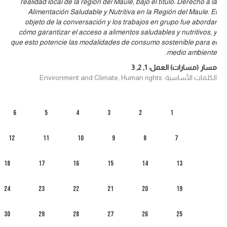
realidad local de la región del Maule, bajo el título: Derecho a la
Alimentación Saludable y Nutritiva en la Región del Maule. El
objeto de la conversación y los trabajos en grupo fue abordar
cómo garantizar el acceso a alimentos saludables y nutritivos, y
que esto potencie las modalidades de consumo sostenible para el
medio ambiente.
مسار (مسارات) العمل:
1
,
2
,
3
الكلمات الأساسية: Environment and Climate, Human rights
6
5
4
3
2
1
12
11
10
9
8
7
18
17
16
15
14
13
24
23
22
21
20
19
30
29
28
27
26
25