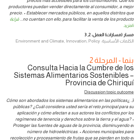
precios más accesibles para los consumidores. Que los
productores puedan vender directamente al consumidor, a mejor
precio. • Establecer mercados públicos, en aquellos distritos que
no cuentan con ello, para facilitar la venta de los producto
...
قراءة
المزيد
مسار (مسارات) العمل:
2
,
3
الكلمات الأساسية: Environment and Climate, Innovation, Policy
بنما - المرحلة 2
Consulta Hacia la Cumbre de los
Sistemas Alimentarios Sostenibles –
Provincia de Chiriquí
Discussion topic outcome
3. ¿Cómo son abordados los sistemas alimentarios en las políticas
públicas? ¿Cuál considera usted sería el reto principal para su
aplicación y cómo afectan a sus actores los conflictos por los
regímenes de tenencia y derechos sobre la tierra y el agua? •
Proteger las fuentes de aguas de la provincia, disminuyendo el
número de hidroeléctricas. • Acciones municipales para
recolección y procesamiento de frutas que se pierden en todo el