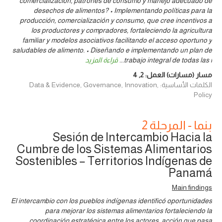
comercialización, patrones de consumo y manejo adecuado de
desechos de alimentos? • Implementando políticas para la
producción, comercialización y consumo, que cree incentivos a
los productores y compradores, fortaleciendo la agricultura
familiar y modelos asociativos facilitando el acceso oportuno y
saludables de alimento. • Diseñando e implementando un plan de
trabajo integral de todas las i
...
قراءة المزيد
مسار (مسارات) العمل:
2
,
4
الكلمات الأساسية: Data & Evidence, Governance, Innovation,
Policy
بنما - المرحلة 2
Sesión de Intercambio Hacia la
Cumbre de los Sistemas Alimentarios
Sostenibles – Territorios Indígenas de
Panamá
Main findings
El intercambio con los pueblos indígenas identificó oportunidades
para mejorar los sistemas alimentarios fortaleciendo la
coordinación estratégica entre los actores, acción que pasa