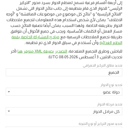
إلى أربعة أقسام فرعية تسمح لمنظم الحوار بسرد محور "التركيز
الرئيسي" للحوار الذي قام بتنظيمه إلى جانب نتائج الحوار التي تشمل
"النتائج الرئيسية" و "نتائج كل موضوع من موضوعات المناقشة" و "أوجه
الاختلاف". يمكن لأي شخص استخدام هذه المعلومات لتجميع ملاحظات
الحوار بطريقته الخاصة. ولهذا السبب، يمكن أيضًا تصفية النتائج حسب
مسار العمل أو الكلمات الأساسية. ويجب في جميع الأحوال أن تتوافق
طريقة تجميع الملاحظات الرسمية مع
مبادئ المشاركة الخاصة بقمة
النظم الغذائية
وأن تُستخدم في سياق الحوار الذي تم تنظيمه..
للباحثين وطرق التجميع المتقدمة،
التصدير بصيغة XML متوفر هنا
(آخر
تحديث
الاثنين، 3 أغسطس 2026 08:05 UTC
).
تحديد نطاق التركيز الجغرافي
الجميع
تحديد نوع الحوار
دولة عضو
تحديد مرحلة الحوار
كل مراحل الحوار
تحديد محور التركيز أو نوع النتيجة