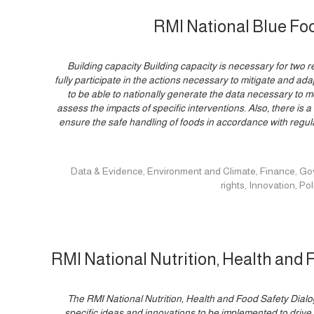
RMI National Blue Fo
Building capacity Building capacity is necessary for two re
fully participate in the actions necessary to mitigate and ad
to be able to nationally generate the data necessary to
assess the impacts of specific interventions. Also, there is a 
ensure the safe handling of foods in accordance with regul
Data & Evidence, Environment and Climate, Finance, Governance, Hu
rights, Innovation, 
RMI National Nutrition, Health and 
The RMI National Nutrition, Health and Food Safety Dial
specific ideas and innovations to be implemented to driv