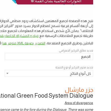
الحوارات العالمية بشأن القمة: 10
تتيح هذه الصفحة لجميع المهتمين استكشاف ردود منظمي الحوارات 
إلى أربعة أقسام فرعية تسمح لمنظم الحوار بسرد محور "التركيز الرئ
الاختلاف". يمكن لأي شخص استخدام هذه المعلومات لتجميع ملاحظات
طريقة تجميع الملاحظات الرسمية مع
مبادئ المشاركة الخاصة بقمة
للباحثين وطرق التجميع المتقدمة،
التصدير بصيغة XML متوفر هنا
(آ
تحديد نطاق التركيز الجغرافي
الجميع
تحديد محور التركيز أو نوع النتيجة
كل أنواع النتائج
جزر مارشال
tional Green Food System Dialogue
Area of divergence
ergence came to the fore during the Dialogue. There was some