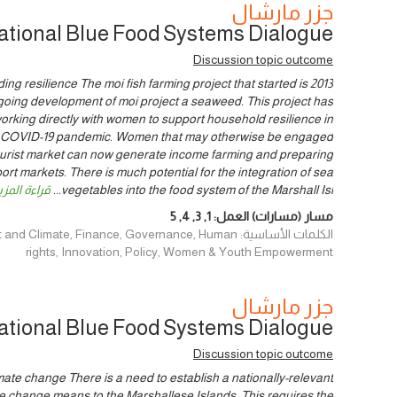
جزر مارشال
ational Blue Food Systems Dialogue
Discussion topic outcome
ng resilience The moi fish farming project that started is 2013
going development of moi project a seaweed. This project has
rking directly with women to support household resilience in
the COVID-19 pandemic. Women that may otherwise be engaged
tourist market can now generate income farming and preparing
rt markets. There is much potential for the integration of sea
vegetables into the food system of the Marshall Isl
...
قراءة المزي
مسار (مسارات) العمل:
1
,
3
,
4
,
5
الكلمات الأساسية: imate, Finance, Governance, Human
rights, Innovation, Policy, Women & Youth Empowerment
جزر مارشال
ational Blue Food Systems Dialogue
Discussion topic outcome
ate change There is a need to establish a nationally-relevant
e change means to the Marshallese Islands. This requires the