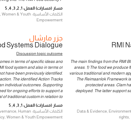
مسار (مسارات) العمل:
1
,
2
,
3
,
4
,
5
الكلمات الأساسية: uth
Empowerment
جزر مارشال
od Systems Dialogue
RMI N
Discussion topic outcome
mes in terms of specific ideas and
The main findings from the RMI B
MI food system and also in terms of
areas. 1) The food we produce M
ot have been previously identified.
various traditional and modern ap
ction. The identified Action Tracks
The Reimaanlok Framework is c
an individual outcomes. Supporting
protected areas. Clam ha
need for ongoing efforts to support a
deployed. The latter support saf
l of traditional custom in relation to
مسار (مسارات) العمل:
1
,
3
,
4
,
5
Data & Evidence, Environment and Cl
الكلمات الأساسية: man
Policy, Women & Youth Empowerment
rights