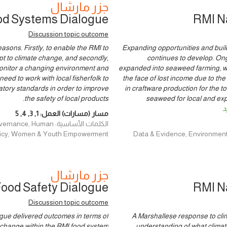
جزر مارشال
od Systems Dialogue
RMI N
Discussion topic outcome
asons. Firstly, to enable the RMI to
Expanding opportunities and buildi
apt to climate change, and secondly,
continues to develop. On
 monitor a changing environment and
expanded into seaweed farming, wo
need to work with local fisherfolk to
the face of lost income due to 
atory standards in order to improve
in craftware production for the 
the safety of local products.
seaweed for local and expo
د
مسار (مسارات) العمل:
1
,
3
,
4
,
5
الكلمات الأساسية: man
Data & Evidence, Environment and Cl
Policy, Women & Youth Empowerment
جزر مارشال
Food Safety Dialogue
RMI N
Discussion topic outcome
ogue delivered outcomes in terms of
A Marshallese response to clim
e change within the RMI food system
understanding of what climat