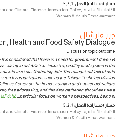
مسار (مسارات) العمل:
1
,
2
,
5
الكلمات الأساسية: Climate, Finance, Innovation, Policy
Women & Youth Empowerment
جزر مارشال
ion, Health and Food Safety Dialogue
Discussion topic outcome
ity It is considered that there is a need for government-driven
s raising to establish an inclusive, healthy food system in the
foods into markets. Gathering data The recognized lack of data
ives run by organizations such as the Taiwan Technical Mission
lness Center on the health, nutrition and household welfare
requires addressing, and this data gathering should ensure a
particular focus on women’s perspectives, being pi
...
قراءة المز
مسار (مسارات) العمل:
1
,
2
,
5
الكلمات الأساسية: Climate, Finance, Innovation, Policy
Women & Youth Empowerment
جزر مارشال