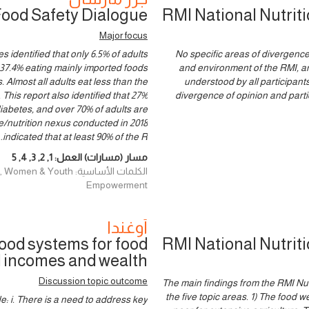
Food Safety Dialogue
RMI National Nutrit
Major focus
identified that only 6.5% of adults
No specific areas of divergenc
th 37.4% eating mainly imported foods
and environment of the RMI, and
 Almost all adults eat less than the
understood by all participants
This report also identified that 27%
divergence of opinion and partic
diabetes, and over 70% of adults are
e/nutrition nexus conducted in 2018
.
indicated that at least 90% of the R
مسار (مسارات) العمل:
1
,
2
,
3
,
4
,
5
الكلمات الأساسية: uth
Empowerment
أوغندا
ood systems for food
RMI National Nutrit
d incomes and wealth.
Discussion topic outcome
The main findings from the RMI Nu
the five topic areas. 1) The food 
: i. There is a need to address key