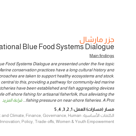
جزر مارشال
ational Blue Food Systems Dialogue
Main findings
lue Food Systems Dialogue are presented under the five topic
arine conservation practices have a long cultural history and
proaches are taken to support healthy ecosystems and stock.
entral to this, providing a pathway for community-led marine
tcheries have been established and fish aggregating devices
e off-shore fishing for artisanal fisherfolk, thus alleviating the
fishing pressure on near-shore fisheries. A Prot
...
قراءة المزيد
مسار (مسارات) العمل:
1
,
2
,
3
,
4
,
5
الكلمات الأساسية: imate, Finance, Governance, Human
, Innovation, Policy, Trade-offs, Women & Youth Empowerment