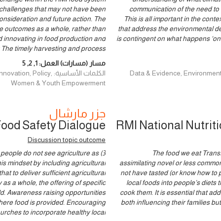
d challenges that may not have been
communication of the need to r
onsideration and future action. The
This is all important in the co
e outcomes as a whole, rather than
that address the environmental de
d innovating in food production and
is contingent on what happens ‘on
 The timely harvesting and process
مسار (مسارات) العمل:
1
,
2
,
5
Data & Evidence, Environment and Cl
الكلمات الأساسية: licy
Women & Youth Empowerment
جزر مارشال
Food Safety Dialogue
RMI National Nutrit
Discussion topic outcome
people do not see agriculture as
2) The food we eat Tran
is mindset by including agricultural
assimilating novel or less common
at to deliver sufficient agricultural
not have tasted (or know how to p
 as a whole, the offering of specific
local foods into people’s diets 
eld. Awareness raising opportunities
cook them. It is essential that a
here food is provided. Encouraging
both influencing their families but
urches to incorporate healthy local