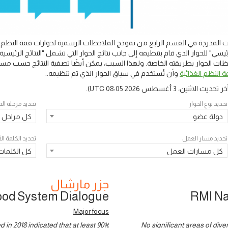
المدرجة في القسم الرابع من نموذج الملاحظات الرسمية لحوارات قمة النظم ال
يسي" للحوار الذي قام بتنظيمه إلى جانب نتائج الحوار التي تشمل "النتائج الرئ
 الحوار بطريقته الخاصة. ولهذا السبب، يمكن أيضًا تصفية النتائج حسب مسار
 النظم الغذائية
وأن تُستخدم في سياق الحوار الذي تم تنظيمه..
خر تحديث
الاثنين، 3 أغسطس 2026 08:05 UTC
).
تحديد نوع الحوار
تحديد مرحلة الح
دولة عضو
كل مراحل ا
تحديد مسار العمل
تحديد الكلمة ا
كل مسارات العمل
كل الكلمات
جزر مارشال
ood System Dialogue
RMI Na
Major focus
 in 2018 indicated that at least 90%
No significant areas of div