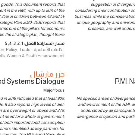
d goods. This document reports that
suggestion of divergenc
t in the RMI, with up to 80% of the
considering their contribution on
 35% of children between 48 and 59
business while the consideration
ategic Plan 2020–2030 reports that
unique geography and environmen
orms one of the pillars for economic
presents, are well unders
n the strategic plan, thought there
مسار (مسارات) العمل:
1
,
2
,
3
,
4
,
5
الكلمات الأساسية: rade
offs, Women & Youth Empowerment
جزر مارشال
od Systems Dialogue
RMI N
Major focus
 in 2018 indicated that at least 90%
No specific areas of divergenc
It also reports high levels of diet-
and environment of the RMI, and
ion are overweight or obese and 27%
understood by all participants
nt need for a whole of government,
divergence of opinion and partic
l of both imported food consumption
shers identified as key partners for
eving this. The RMI Food Security P