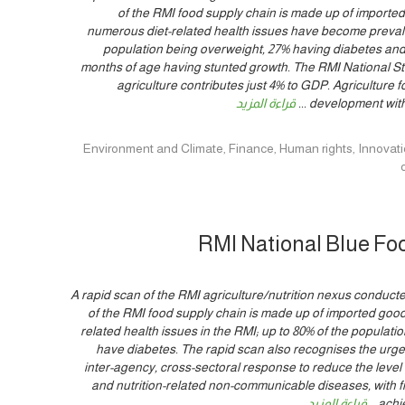
of the RMI food supply chain is made up of importe
numerous diet-related health issues have become prevalen
population being overweight, 27% having diabetes and
months of age having stunted growth. The RMI National Str
agriculture contributes just 4% to GDP. Agriculture f
development withi
...
قراءة المزيد
Environment and Climate, Finance, Human rights, Innovation, Policy, T-
RMI National Blue Fo
A rapid scan of the RMI agriculture/nutrition nexus conducted
of the RMI food supply chain is made up of imported goods. 
related health issues in the RMI; up to 80% of the populat
have diabetes. The rapid scan also recognises the urge
inter-agency, cross-sectoral response to reduce the leve
and nutrition-related non-communicable diseases, with fi
achi
...
قراءة المزيد