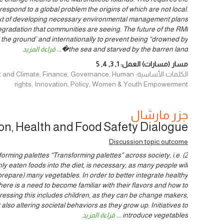
espond to a global problem the origins of which are not local.
ntext of developing necessary environmental management plans
gradation that communities are seeing. The future of the RMI
 the ground’ and internationally to prevent being “drowned by
the sea and starved by the barren land�
...
قراءة المزيد
مسار (مسارات) العمل:
1
,
3
,
4
,
5
الكلمات الأساسية: imate, Finance, Governance, Human
rights, Innovation, Policy, Women & Youth Empowerment
جزر مارشال
ion, Health and Food Safety Dialogue
Discussion topic outcome
sforming palettes “Transforming palettes” across society, i.e.
ly eaten foods into the diet, is necessary, as many people will
repare) many vegetables. In order to better integrate healthy
there is a need to become familiar with their flavors and how to
ddressing this includes children, as they can be change makers,
 also altering societal behaviors as they grow up. Initiatives to
introduce vegetables
...
قراءة المزيد