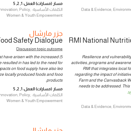
مسار (مسارات) العمل:
1
,
2
,
5
Data & Evidence, Environment and ,
الكلمات الأساسية: licy
Women & Youth Empowerment
جزر مارشال
Food Safety Dialogue
RMI National Nutrit
Discussion topic outcome
at have arisen with the increased
4) Resilience and vulnerabil
resulted in has led to the need for
activities, programs and awarenes
mpacts on food supply have also led
RMI that integrates local 
ize locally produced foods and food
regarding the impact of initiat
products.
Farm and the Canvasback Wel
needs to be addressed. This 
مسار (مسارات) العمل:
1
,
2
,
5
يد
الكلمات الأساسية: licy
Women & Youth Empowerment
Data & Evidence, Environment and ,
جزر مارشال