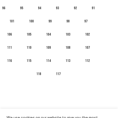
96
95
94
93
92
91
101
100
99
98
97
106
105
104
103
102
111
110
109
108
107
116
115
114
113
112
118
117
We use cookies on our website to give you the most