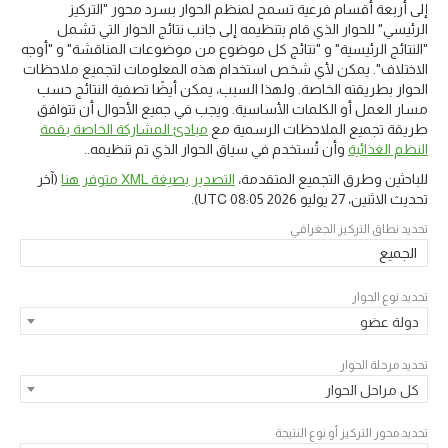
إلى أربعة أقسام فرعية تسمح لمنظم الحوار بسرد محور "التركيز
الرئيسي" للحوار الذي قام بتنظيمه إلى جانب نتائج الحوار التي تشمل
"النتائج الرئيسية" و "نتائج كل موضوع من موضوعات المناقشة" و "أوجه
الاختلاف". يمكن لأي شخص استخدام هذه المعلومات لتجميع ملاحظات
الحوار بطريقته الخاصة. ولهذا السبب، يمكن أيضًا تصفية النتائج حسب
مسار العمل أو الكلمات الأساسية. ويجب في جميع الأحوال أن تتوافق
طريقة تجميع الملاحظات الرسمية مع
مبادئ المشاركة الخاصة بقمة
النظم الغذائية
وأن تُستخدم في سياق الحوار الذي تم تنظيمه..
للباحثين وطرق التجميع المتقدمة،
التصدير بصيغة XML متوفر هنا
(آخر
تحديث
الاثنين، 27 يوليو 2026 08:05 UTC
).
تحديد نطاق التركيز الجغرافي
الجميع
تحديد نوع الحوار
دولة عضو
تحديد مرحلة الحوار
كل مراحل الحوار
تحديد محور التركيز أو نوع النتيجة