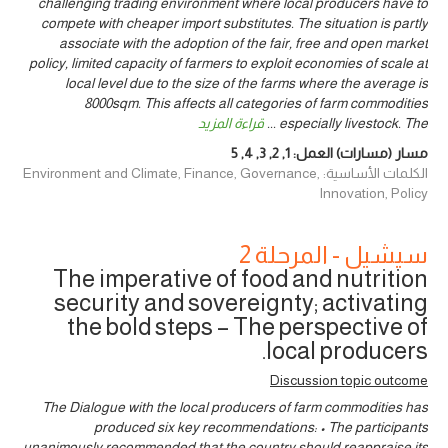
challenging trading environment where local producers have to
compete with cheaper import substitutes. The situation is partly
associate with the adoption of the fair, free and open market
policy, limited capacity of farmers to exploit economies of scale at
local level due to the size of the farms where the average is
8000sqm. This affects all categories of farm commodities
especially livestock. The
...
قراءة المزيد
مسار (مسارات) العمل:
1
,
2
,
3
,
4
,
5
الكلمات الأساسية: Environment and Climate, Finance, Governance,
Innovation, Policy
سيشيل - المرحلة 2
The imperative of food and nutrition
security and sovereignty; activating
the bold steps – The perspective of
local producers.
Discussion topic outcome
The Dialogue with the local producers of farm commodities has
produced six key recommendations: • The participants
unanimously recommended that the country should reappraise its