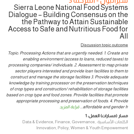
سيراليون - المرحلة 3
Sierra Leone National Food Systems
Dialogue – Building Consensus on the
the Pathway to Attain Sustainable
Access to Safe and Nutritious Food for
All
Discussion topic outcome
Topic: Processing Actions that are urgently needed: 1. Create and
enabling environment (access to loans, reduced taxes) to
processing companies/ individuals. 2. Assessment to map private
sector players interested and provide loan facilities to them to
construct and manage the storage facilities 3. Provide adequate
knowledge by training processor on the preservation techniques
of crop types and construction/ rehabilitation of storage facilities
based on crop type and food zones. Provide facilities that promote
appropriate processing and preservation of foods. 4. Provide
affordable and gender fr
...
قراءة المزيد
مسار (مسارات) العمل:
1
الكلمات الأساسية: Data & Evidence, Finance, Governance,
Innovation, Policy, Women & Youth Empowerment