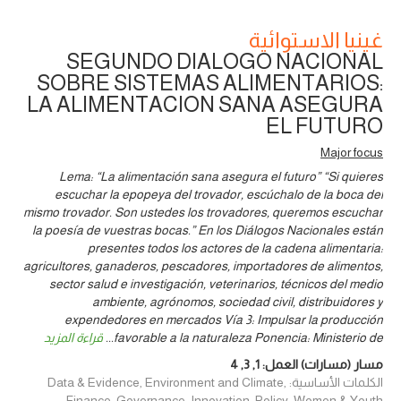
غينيا الاستوائية
SEGUNDO DIALOGO NACIONAL
SOBRE SISTEMAS ALIMENTARIOS:
LA ALIMENTACION SANA ASEGURA
EL FUTURO
Major focus
Lema: “La alimentación sana asegura el futuro” “Si quieres
escuchar la epopeya del trovador, escúchalo de la boca del
mismo trovador. Son ustedes los trovadores, queremos escuchar
la poesía de vuestras bocas.” En los Diálogos Nacionales están
presentes todos los actores de la cadena alimentaria:
agricultores, ganaderos, pescadores, importadores de alimentos,
sector salud e investigación, veterinarios, técnicos del medio
ambiente, agrónomos, sociedad civil, distribuidores y
expendedores en mercados Vía 3: Impulsar la producción
favorable a la naturaleza Ponencia: Ministerio de
...
قراءة المزيد
مسار (مسارات) العمل:
1
,
3
,
4
الكلمات الأساسية: Data & Evidence, Environment and Climate,
Finance, Governance, Innovation, Policy, Women & Youth