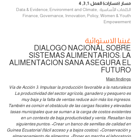
مسار (مسارات) العمل:
1
,
3
,
4
الكلمات الأساسية: Data & Evidence, Environment and Climate,
Finance, Governance, Innovation, Policy, Women & Youth
Empowerment
غينيا الاستوائية
DIALOGO NACIONAL SOBRE
SISTEMAS ALIMENTARIOS: LA
ALIMENTACION SANA ASEGURA EL
FUTURO
Main findings
Vía de Acción 3: Impulsar la producción favorable a la naturaleza
La productividad del sector agrícola, ganadero y pesquero es
muy baja y la falta de ventas reduce aún más los ingresos.
También es común el obstáculo de las cargas fiscales y elevadas
tasas municipales que se suman a la carga de costos existentes
en un contexto de baja productividad y venta. Resaltan los
siguientes puntos: •Crear un banco de semillas de calidad en
Guinea Ecuatorial (fácil acceso y a bajos costos). •Conservación y
almacenamiento de alimentos. •Poner en marcha el laboratorio