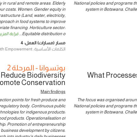
lly in rural and remote areas. Elderly
National policies and programs th
bour costs. Women: Gender equity in
system in Botswana. Challe
astructure (Land, water, electricity,
 approach in food systems to improve
iate financing. Horticulture sector:
Equitable distribution o
...
قراءة المزي
مسار (مسارات) العمل:
4
الكلمات الأساسية: Women & Youth Empowerment
بوتسوانا - المرحلة 2
 Reduce Biodiversity
What Processes 
romote Conservation
Main findings
ection points for fresh produce and
The focus was organised around 
 regulatory body. Continuous public
National policies and programs th
hnologies for indigenous products:
system in Botswana. Challe
od products. Operationalisation of
ip: Promotion of entrepreneurship
 business development by citizens.
rch into industry’s daily businesses