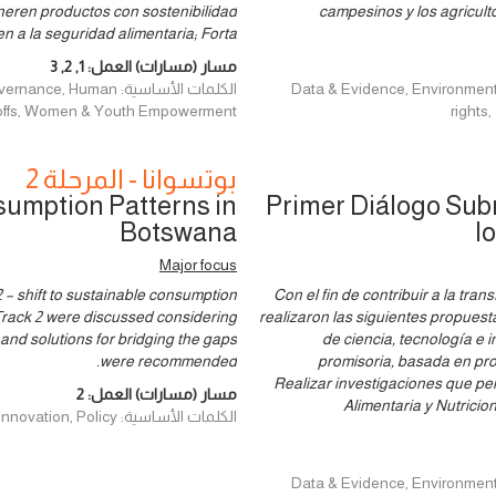
eren productos con sostenibilidad
campesinos y los agricult
n a la seguridad alimentaria; Forta
مسار (مسارات) العمل:
1
,
2
,
3
Data & Evidence, Environment and Cl
الكلمات الأساسية: man
de-offs, Women & Youth Empowerment
rights
بوتسوانا - المرحلة 2
umption Patterns in
Primer Diálogo Sub
Botswana
l
Major focus
 – shift to sustainable consumption
Con el fin de contribuir a la tran
 Track 2 were discussed considering
realizaron las siguientes propuest
and solutions for bridging the gaps
de ciencia, tecnología e
were recommended.
promisoria, basada en pr
Realizar investigaciones que per
مسار (مسارات) العمل:
2
Alimentaria y Nutricio
الكلمات الأساسية: Finance, Innovation, Policy
Data & Evidence, Environment and Cl