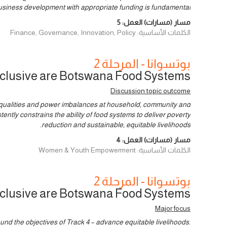
usiness development with appropriate funding is fundamental.
مسار (مسارات) العمل:
5
الكلمات الأساسية: Finance, Governance, Innovation, Policy
بوتسوانا - المرحلة 2
clusive are Botswana Food Systems?
Discussion topic outcome
inequalities and power imbalances at household, community and
tently constrains the ability of food systems to deliver poverty
reduction and sustainable, equitable livelihoods.
مسار (مسارات) العمل:
4
الكلمات الأساسية: Women & Youth Empowerment
بوتسوانا - المرحلة 2
clusive are Botswana Food Systems?
Major focus
nd the objectives of Track 4 – advance equitable livelihoods.