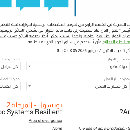
المدرجة في القسم الرابع من نموذج الملاحظات الرسمية لحوارات قمة النظم ال
يسي" للحوار الذي قام بتنظيمه إلى جانب نتائج الحوار التي تشمل "النتائج الرئ
 الحوار بطريقته الخاصة. ولهذا السبب، يمكن أيضًا تصفية النتائج حسب مسار
 النظم الغذائية
وأن تُستخدم في سياق الحوار الذي تم تنظيمه..
خر تحديث
الاثنين، 27 يوليو 2026 08:05 UTC
).
تحديد نوع الحوار
تحديد مرحلة الح
دولة عضو
كل مراحل ا
تحديد مسار العمل
تحديد الكلمة ا
كل مسارات العمل
كل الكلمات
بوتسوانا - المرحلة 2
d Systems Resilient?
Ar
Area of divergence
None
The use of agro-production t