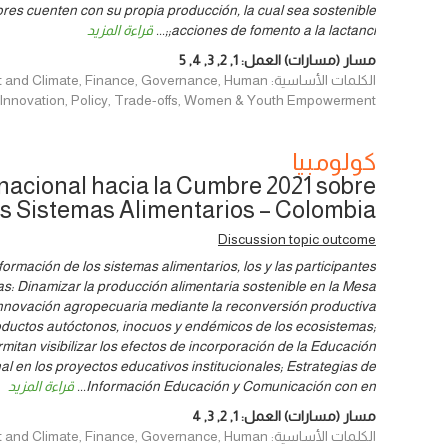
ores cuenten con su propia producción, la cual sea sostenible
;;acciones de fomento a la lactanci
...
قراءة المزيد
مسار (مسارات) العمل:
1
,
2
,
3
,
4
,
5
الكلمات الأساسية: imate, Finance, Governance, Human
, Innovation, Policy, Trade-offs, Women & Youth Empowerment
كولومبيا
nacional hacia la Cumbre 2021 sobre
os Sistemas Alimentarios – Colombia
Discussion topic outcome
sformación de los sistemas alimentarios, los y las participantes
as: Dinamizar la producción alimentaria sostenible en la Mesa
 innovación agropecuaria mediante la reconversión productiva
oductos autóctonos, inocuos y endémicos de los ecosistemas;
mitan visibilizar los efectos de incorporación de la Educación
nal en los proyectos educativos institucionales; Estrategias de
Información Educación y Comunicación con en
...
قراءة المزيد
مسار (مسارات) العمل:
1
,
2
,
3
,
4
الكلمات الأساسية: imate, Finance, Governance, Human