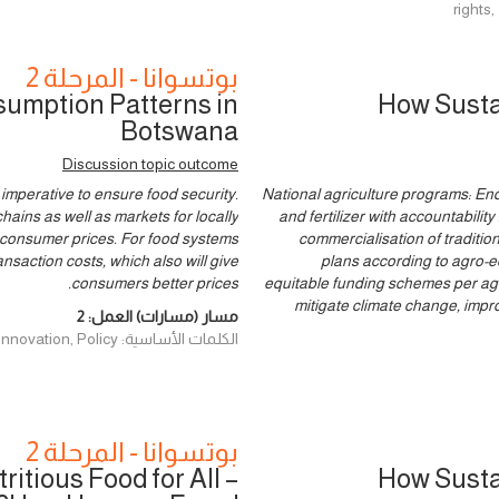
rights
بوتسوانا - المرحلة 2
umption Patterns in
How Susta
Botswana
Discussion topic outcome
s imperative to ensure food security.
National agriculture programs: End
ains as well as markets for locally
and fertilizer with accountabilit
r consumer prices. For food systems
commercialisation of traditio
ransaction costs, which also will give
plans according to agro-e
consumers better prices.
equitable funding schemes per agri
mitigate climate change, impr
مسار (مسارات) العمل:
2
الكلمات الأساسية: Finance, Innovation, Policy
بوتسوانا - المرحلة 2
itious Food for All –
How Susta