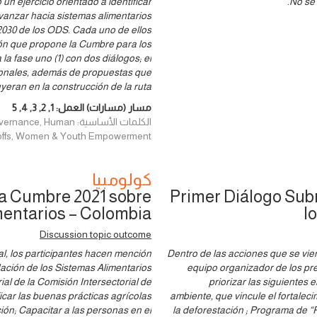
 un ejercicio orientado a identificar
No se 
avanzar hacia sistemas alimentarios
2030 de los ODS. Cada uno de ellos
ción que propone la Cumbre para los
la fase uno (1) con dos diálogos; el
icionales, además de propuestas que
yeran en la construcción de la ruta,
مسار (مسارات) العمل:
1
,
2
,
3
,
4
,
5
الكلمات الأساسية: man
de-offs, Women & Youth Empowerment
كولومبيا
la Cumbre 2021 sobre
Primer Diálogo Sub
mentarios – Colombia
l
Discussion topic outcome
l, los participantes hacen mención
Dentro de las acciones que se vie
dación de los Sistemas Alimentarios
equipo organizador de los pr
al de la Comisión Intersectorial de
priorizar las siguientes 
ficar las buenas prácticas agrícolas
ambiente, que vincule el fortaleci
ón; Capacitar a las personas en el
la deforestación ; Programa de “