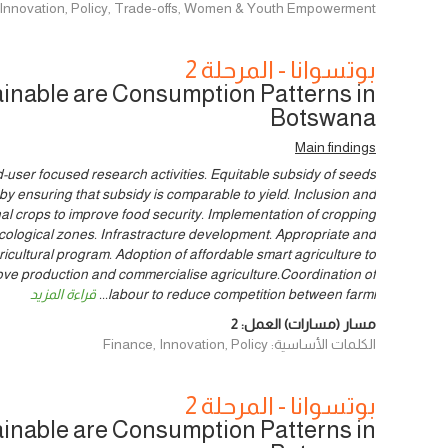
, Innovation, Policy, Trade-offs, Women & Youth Empowerment
بوتسوانا - المرحلة 2
inable are Consumption Patterns in
Botswana
Main findings
-user focused research activities. Equitable subsidy of seeds
y by ensuring that subsidy is comparable to yield. Inclusion and
nal crops to improve food security. Implementation of cropping
cological zones. Infrastracture development. Appropriate and
cultural program. Adoption of affordable smart agriculture to
ove production and commercialise agriculture.Coordination of
labour to reduce competition between farmi
...
قراءة المزيد
مسار (مسارات) العمل:
2
الكلمات الأساسية: Finance, Innovation, Policy
بوتسوانا - المرحلة 2
inable are Consumption Patterns in