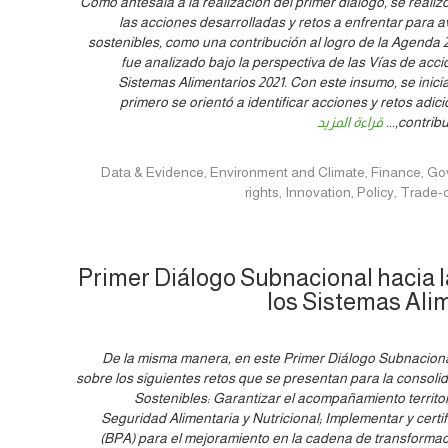
Como antesala a la realización del primer diálogo, se realizó
las acciones desarrolladas y retos a enfrentar para 
sostenibles, como una contribución al logro de la Agenda 
fue analizado bajo la perspectiva de las Vías de ac
Sistemas Alimentarios 2021. Con este insumo, se inicia 
primero se orientó a identificar acciones y retos ad
contribu
...
قراءة المزيد
Data & Evidence, Environment and Climate, Finance, Governance, Hu
rights, Innovation, Policy, Tra
Primer Diálogo Subnacional hacia 
los Sistemas Ali
De la misma manera, en este Primer Diálogo Subnaciona
sobre los siguientes retos que se presentan para la consoli
Sostenibles: Garantizar el acompañamiento territori
Seguridad Alimentaria y Nutricional; Implementar y certi
(BPA) para el mejoramiento en la cadena de transformaci