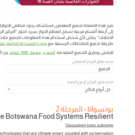
الحوارات العالمية بشأن القمة: 10
تتيح هذه الصفحة لجميع المهتمين استكشاف ردود منظمي الحوارات 
إلى أربعة أقسام فرعية تسمح لمنظم الحوار بسرد محور "التركيز الرئ
الاختلاف". يمكن لأي شخص استخدام هذه المعلومات لتجميع ملاحظات
طريقة تجميع الملاحظات الرسمية مع
مبادئ المشاركة الخاصة بقمة
للباحثين وطرق التجميع المتقدمة،
التصدير بصيغة XML متوفر هنا
(آ
تحديد نطاق التركيز الجغرافي
الجميع
تحديد محور التركيز أو نوع النتيجة
كل أنواع النتائج
بوتسوانا - المرحلة 2
e Botswana Food Systems Resilient?
Discussion topic outcome
echnologies that are climate-smart, coupled with conservation