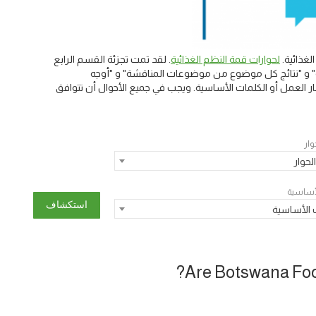
غذائية.
لحوارات قمة النظم الغذائية
. لقد تمت تجزئة القسم الرابع
يسية" و "نتائج كل موضوع من موضوعات المناقشة" و "أوجه
 العمل أو الكلمات الأساسية. ويجب في جميع الأحوال أن تتوافق
وار
لحوار
لأساسية
 الأساسية
Are Botswana Foo