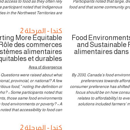
ed access to food as they often rely
Participants noted that large, di
e participant noted that Indigenous
food and that some community group
es in the Northwest Territories are
كندا - المرحلة 2
rting More Equitable
Food Environments’
 Rôle des commerces
and Sustainable 
ystèmes alimentaires
alimentaires dans
quitables et durables
Area of divergence
• Questions were raised about what
3. By 2030, Canada’s food enviro
gional, provincial, or national? A few
preferences towards afforda
tious food,” noting the definition of
consumer preference has shifted f
who? • Some participants noted that
focus should be on how consume
nts, those same food environments
relates to affordability) to 
 food environments or poverty? • A
solutions included farmers’ m
 noted that accessibility to food can
كندا - المرحلة 2