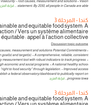
 insecurity – root causes, measurement and solutions • Vision
statement: By 2030, all people in Canada are able
...
قراءة المزي
كندا - المرحلة 3
inable and equitable food system: A
e action / Vers un système alimentaire
équitable : appel à l’action collective
Discussion topic outcome
t causes, measurement and solutions Potential Commitments •
 goal(s) and target(s). • A comprehensive, reliable, consistent
measurement tool with robust indicators to track progress. •
gh economic and social programs. • A national healthy school
“right to food security” through legislation. • Improved access
tablish a federal observatory/dashboard to publically report on
progress towa
...
قراءة المزيد
كندا - المرحلة 3
inable and equitable food system: A
e action / Vers un système alimentaire