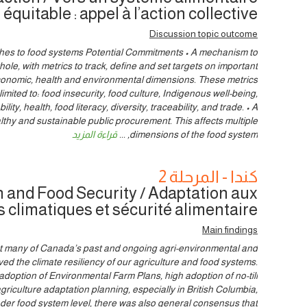
équitable : appel à l’action collective
Discussion topic outcome
hes to food systems Potential Commitments • A mechanism to
ole, with metrics to track, define and set targets on important
economic, health and environmental dimensions. These metrics
limited to: food insecurity, food culture, Indigenous well-being,
ity, health, food literacy, diversity, traceability, and trade. • A
thy and sustainable public procurement. This affects multiple
dimensions of the food system,
...
قراءة المزيد
كندا - المرحلة 2
 and Food Security / Adaptation aux
climatiques et sécurité alimentaire
Main findings
 many of Canada’s past and ongoing agri-environmental and
ved the climate resiliency of our agriculture and food systems.
doption of Environmental Farm Plans, high adoption of no-till
riculture adaptation planning, especially in British Columbia,
der food system level, there was also general consensus that