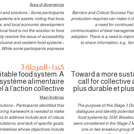
Area of divergence
 and solutions • Some participants
Barriers and Critical Success Fac
ystems are assets, noting that local
production requires can make it ch
ams, and local economic development
a need for continued
ocal food is not the solution to food
communication of best management
y resolve the issue of accessibility
adoption. There is a need to impr
clusive and resilient food systems •
to share information, e.g., f
..
While some participants expresse
كندا - المرحلة 3
table food system: A
Toward a more susta
un système alimentaire
call for collectiv
l à l’action collective
plus durable et plus 
Main findings
ions • Participants identified that
The purpose of this Stage 3 Dia
ring framework is needed to make
dialogues and identify potenti
s to address include lack of robust
food systems by 2030. Breakou
lations, and lack of specific goals,
were considered in the Stage 2 Me
initiatives whose objectives include
one or two breakout group t