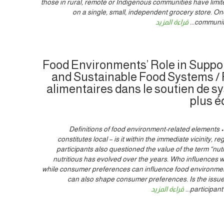
those in rural, remote or Indigenous communities have limit
on a single, small, independent grocery store. On
communiti
...
قراءة المزيد
Food Environments’ Role in Suppo
and Sustainable Food Systems /
alimentaires dans le soutien de s
plus é
Definitions of food environment-related elements 
constitutes local – is it within the immediate vicinity, re
participants also questioned the value of the term “nutri
nutritious has evolved over the years. Who influences 
while consumer preferences can influence food environme
can also shape consumer preferences. Is the issue
participant
...
قراءة المزيد