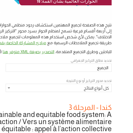
الحوارات العالمية بشأن القمة: 10
تتيح هذه الصفحة لجميع المهتمين استكشاف ردود منظمي الحوارات 
إلى أربعة أقسام فرعية تسمح لمنظم الحوار بسرد محور "التركيز الرئ
الاختلاف". يمكن لأي شخص استخدام هذه المعلومات لتجميع ملاحظات
طريقة تجميع الملاحظات الرسمية مع
مبادئ المشاركة الخاصة بقمة
للباحثين وطرق التجميع المتقدمة،
التصدير بصيغة XML متوفر هنا
(آ
تحديد نطاق التركيز الجغرافي
الجميع
تحديد محور التركيز أو نوع النتيجة
كل أنواع النتائج
كندا - المرحلة 3
inable and equitable food system: A
e action / Vers un système alimentaire
équitable : appel à l’action collective