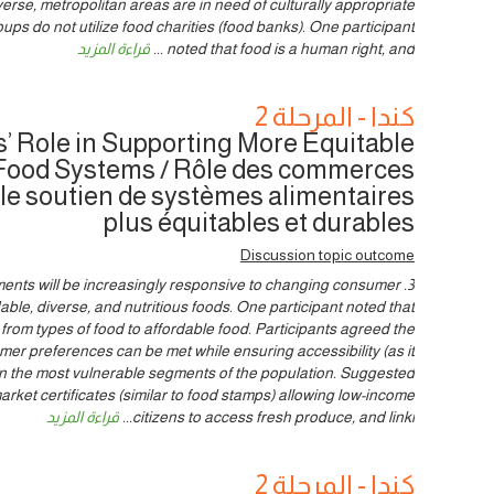
verse, metropolitan areas are in need of culturally appropriate
s do not utilize food charities (food banks). One participant
noted that food is a human right, and
...
قراءة المزيد
كندا - المرحلة 2
 Role in Supporting More Equitable
Food Systems / Rôle des commerces
 le soutien de systèmes alimentaires
plus équitables et durables
Discussion topic outcome
nments will be increasingly responsive to changing consumer
ble, diverse, and nutritious foods. One participant noted that
rom types of food to affordable food. Participants agreed the
r preferences can be met while ensuring accessibility (as it
even the most vulnerable segments of the population. Suggested
arket certificates (similar to food stamps) allowing low-income
citizens to access fresh produce, and linki
...
قراءة المزيد
كندا - المرحلة 2