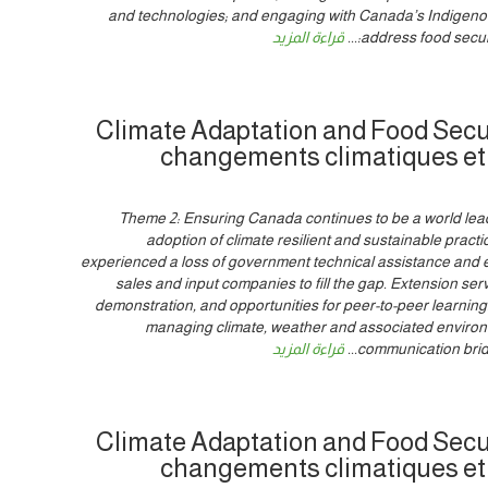
and technologies; and engaging with Canada’s Indigeno
address food secur
...
قراءة المزيد
Climate Adaptation and Food Secur
changements climatiques et 
Theme 2: Ensuring Canada continues to be a world lead
adoption of climate resilient and sustainable prac
experienced a loss of government technical assistance and e
sales and input companies to fill the gap. Extension ser
demonstration, and opportunities for peer-to-peer learning
managing climate, weather and associated environme
communication bridg
...
قراءة المزيد
Climate Adaptation and Food Secur
changements climatiques et 