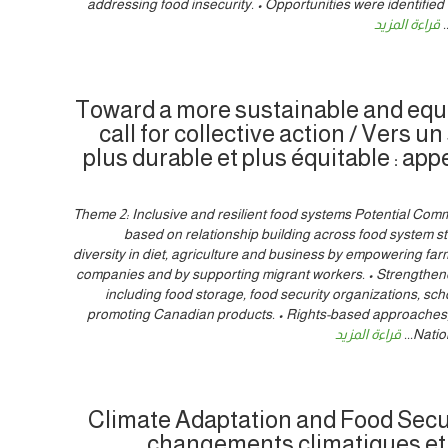
addressing food insecurity. • Opportunities were identified
..
قراءة المزيد
Toward a more sustainable and equi
call for collective action / Vers 
plus durable et plus équitable : appe
Theme 2: Inclusive and resilient food systems Potential Com
based on relationship building across food system 
diversity in diet, agriculture and business by empowering fa
companies and by supporting migrant workers. • Strengthened
including food storage, food security organizations, sc
promoting Canadian products. • Rights-based approaches,
Natio
...
قراءة المزيد
Climate Adaptation and Food Secur
changements climatiques et 