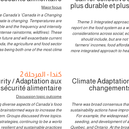
plus durable et plus 
Major focus
ce Canada’s ‘Canada in a Changing
imate is changing. Temperatures are
Theme 3: Integrated approac
ble and the frequency and intensity
report on the food system as a wh
ntense rainstorms, wildfires). These
considerations across social, 
e future and will exacerbate current
should include, but are not 
da, the agriculture and food sector
farmers’ incomes, food affordabil
as being both one of the most clima
more integrated approach to heal
كندا - المرحلة 2
ity / Adaptation aux
Climate Adaptation
sécurité alimentaire
changements 
Discussion topic outcome
ng diverse aspects of Canada’s food
There was broad consensus that
d brainstormed ways to increase the
sustainability actions have impro
tem. Groups discussed three topics:
For example, the widespread a
trategies; continuing to be a world
seeding, and development of ag
 resilient and sustainable practices
Quebec, and Ontario. At the broa