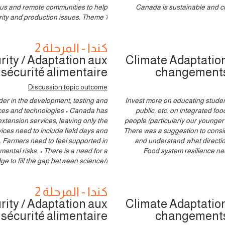
us and remote communities to help
Canada is sustainable and cl
ity and production issues. Theme 1:
كندا - المرحلة 2
ity / Adaptation aux
Climate Adaptation
sécurité alimentaire
changements 
Discussion topic outcome
er in the development, testing and
[Theme 1 continued...] • Invest more on educ
tices and technologies • Canada has
public, etc. on integrated fo
xtension services, leaving only the
people (particularly our younger
vices need to include field days and
There was a suggestion to consid
. Farmers need to feel supported in
and understand what directio
ntal risks. • There is a need for a
Food system resilience ne
e to fill the gap between science/i
كندا - المرحلة 2
ity / Adaptation aux
Climate Adaptation
sécurité alimentaire
changements 