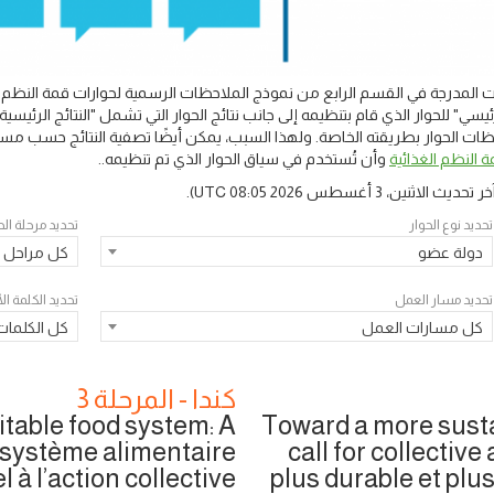
المدرجة في القسم الرابع من نموذج الملاحظات الرسمية لحوارات قمة النظم ال
يسي" للحوار الذي قام بتنظيمه إلى جانب نتائج الحوار التي تشمل "النتائج الرئ
 الحوار بطريقته الخاصة. ولهذا السبب، يمكن أيضًا تصفية النتائج حسب مسار
 النظم الغذائية
وأن تُستخدم في سياق الحوار الذي تم تنظيمه..
خر تحديث
الاثنين، 3 أغسطس 2026 08:05 UTC
).
تحديد نوع الحوار
تحديد مرحلة الح
دولة عضو
كل مراحل ا
تحديد مسار العمل
تحديد الكلمة ا
كل مسارات العمل
كل الكلمات
كندا - المرحلة 3
table food system: A
Toward a more susta
un système alimentaire
call for collectiv
l à l’action collective
plus durable et plus 