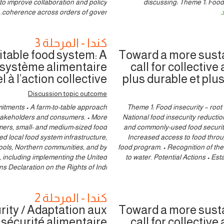
 to improve collaboration and policy
discussing: Theme 1: Food
د
coherence across orders of gover
.
كندا - المرحلة 3
table food system: A
Toward a more susta
un système alimentaire
call for collectiv
l à l’action collective
plus durable et plus 
Discussion topic outcome
mitments • A farm-to-table approach
Theme 1: Food insecurity – roo
stakeholders and consumers. • More
National food insecurity reduction
rmers, small- and medium-sized food
and commonly-used food security 
 local food system infrastructure,
Increased access to food throu
hools, Northern communities, and by
food program. • Recognition of the 
 including implementing the United
to water. Potential Actions • Es
ns Declaration on the Rights of Indi
كندا - المرحلة 2
ity / Adaptation aux
Toward a more susta
sécurité alimentaire
call for collectiv