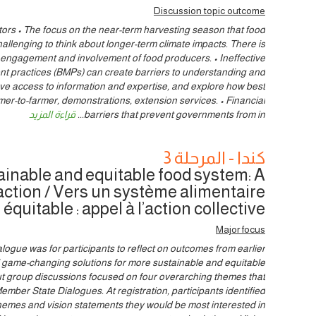
Discussion topic outcome
tors • The focus on the near-term harvesting season that food
allenging to think about longer-term climate impacts. There is
 engagement and involvement of food producers. • Ineffective
 practices (BMPs) can create barriers to understanding and
ove access to information and expertise, and explore how best
armer-to-farmer, demonstrations, extension services. • Financial
barriers that prevent governments from in
...
قراءة المزيد
كندا - المرحلة 3
inable and equitable food system: A
e action / Vers un système alimentaire
équitable : appel à l’action collective
Major focus
logue was for participants to reflect on outcomes from earlier
al game-changing solutions for more sustainable and equitable
t group discussions focused on four overarching themes that
mber State Dialogues. At registration, participants identified
hemes and vision statements they would be most interested in