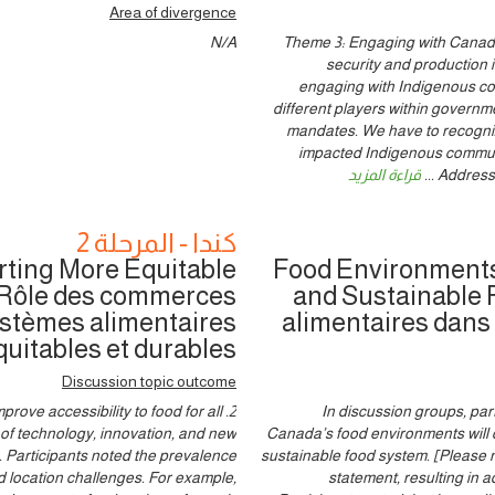
Area of divergence
N/A
Theme 3: Engaging with Canada
security and production
engaging with Indigenous co
different players within governm
mandates. We have to recogniz
impacted Indigenous communi
Addressi
...
قراءة المزيد
كندا - المرحلة 2
rting More Equitable
Food Environments’
 Rôle des commerces
and Sustainable 
ystèmes alimentaires
alimentaires dans
quitables et durables
Discussion topic outcome
prove accessibility to food for all
In discussion groups, part
of technology, innovation, and new
Canada’s food environments will c
. Participants noted the prevalence
sustainable food system. [Please 
nd location challenges. For example,
statement, resulting in 