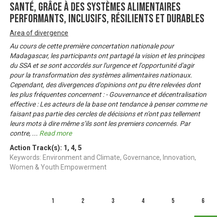
santé, grâce à des systèmes alimentaires
performants, inclusifs, résilients et durables
Area of divergence
Au cours de cette première concertation nationale pour
Madagascar, les participants ont partagé la vision et les principes
du SSA et se sont accordés sur l'urgence et l'opportunité d'agir
pour la transformation des systèmes alimentaires nationaux.
Cependant, des divergences d'opinions ont pu être relevées dont
les plus fréquentes concernent : - Gouvernance et décentralisation
effective : Les acteurs de la base ont tendance à penser comme ne
faisant pas partie des cercles de décisions et n’ont pas tellement
leurs mots à dire même s’ils sont les premiers concernés. Par
contre,
...
Read more
Action Track(s):
1
,
4
,
5
Keywords: Environment and Climate, Governance, Innovation,
Women & Youth Empowerment
1
2
3
4
5
6