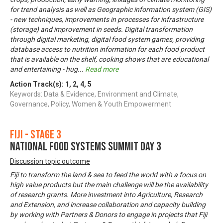
for trend analysis as well as Geographic information system (GIS)
- new techniques, improvements in processes for infrastructure
(storage) and improvement in seeds. Digital transformation
through digital marketing, digital food system games, providing
database access to nutrition information for each food product
that is available on the shelf, cooking shows that are educational
and entertaining - hug
...
Read more
Action Track(s):
1
,
2
,
4
,
5
Keywords: Data & Evidence, Environment and Climate,
Governance, Policy, Women & Youth Empowerment
Fiji - Stage 3
NATIONAL FOOD SYSTEMS SUMMIT DAY 3
Discussion topic outcome
Fiji to transform the land & sea to feed the world with a focus on
high value products but the main challenge will be the availability
of research grants. More investment into Agriculture, Research
and Extension, and increase collaboration and capacity building
by working with Partners & Donors to engage in projects that Fiji