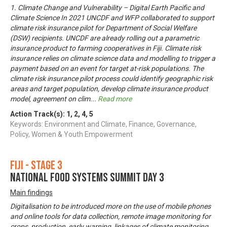
1. Climate Change and Vulnerability – Digital Earth Pacific and
Climate Science In 2021 UNCDF and WFP collaborated to support
climate risk insurance pilot for Department of Social Welfare
(DSW) recipients. UNCDF are already rolling out a parametric
insurance product to farming cooperatives in Fiji. Climate risk
insurance relies on climate science data and modelling to trigger a
payment based on an event for target at-risk populations. The
climate risk insurance pilot process could identify geographic risk
areas and target population, develop climate insurance product
model, agreement on clim
...
Read more
Action Track(s):
1
,
2
,
4
,
5
Keywords: Environment and Climate, Finance, Governance,
Policy, Women & Youth Empowerment
Fiji - Stage 3
NATIONAL FOOD SYSTEMS SUMMIT DAY 3
Main findings
Digitalisation to be introduced more on the use of mobile phones
and online tools for data collection, remote image monitoring for
crops, production, early warning, linkages of climate monitoring