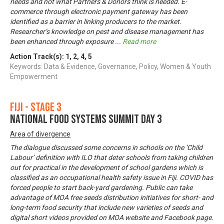
needs and not what Partners & Donors think is needed. E-
commerce through electronic payment gateway has been
identified as a barrier in linking producers to the market.
Researcher’s knowledge on pest and disease management has
been enhanced through exposure
...
Read more
Action Track(s):
1
,
2
,
4
,
5
Keywords: Data & Evidence, Governance, Policy, Women & Youth
Empowerment
Fiji - Stage 3
NATIONAL FOOD SYSTEMS SUMMIT DAY 3
Area of divergence
The dialogue discussed some concerns in schools on the ‘Child
Labour’ definition with ILO that deter schools from taking children
out for practical in the development of school gardens which is
classified as an occupational health safety issue in Fiji. COVID has
forced people to start back-yard gardening. Public can take
advantage of MOA free seeds distribution initiatives for short- and
long-term food security that include new varieties of seeds and
digital short videos provided on MOA website and Facebook page.