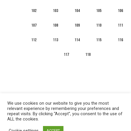
102
103
104
105
106
107
108
109
110
111
112
113
114
115
116
117
118
We use cookies on our website to give you the most
relevant experience by remembering your preferences and
repeat visits. By clicking “Accept”, you consent to the use of
ALL the cookies.
العربية
English
Français
Русский
Español
Cookie settings
ACCEPT