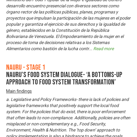
desarrollo encuentro presencial con diversos sectores como
órgano rector de las políticas públicas, planes, programas y
proyectos que impulsan la participación de las mujeres en el poder
popular y garantiza el ejercicio de sus derechos y la igualdad de
género, establecidos en la Constitución de la República
Bolivariana de Venezuela. El Empoderamiento de la mujer en el
proceso de toma de decisiones relativas a los Sistemas
Alimentarios como bastión de la lucha contr
...
Read more
Nauru - Stage 1
Nauru’s Food System Dialogue- ‘A bottoms-up
approach to food system transformation’
Main findings
a. Legislative and Policy Frameworks- there is lack of policies and
legislative frameworks that positively support the local food
system. For the policies that do exist, there is poor enforcement
that often leads to non-compliance. Additionally, policies are often
misplaced or non-complementary e.g., Food Security,
Environment, Health & Nutrition. The ‘top down’ approach to
policy implementation is also a hindrance to achieve the goals