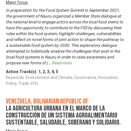
Major focus
In preparation for the Food System Summit in September 2021,
the government of Nauru organized a Member State dialogue at
the national level to engage actors across the local food stems to
have the opportunity to contribute to the FSS by discussing their
roles within the food system, highlight challenges, vulnerabilities
and reflect on novel forms of joint action to shape the pathway to
a sustainable food system by 2030. This exploratory dialogue
attempted to holistically analyse the challenges that exist in the
local food systems in Nauru in order to raise awareness and
propose new forms of j
...
Read more
Action Track(s):
1
,
2
,
3
,
4
,
5
Keywords: Environment and Climate, Governance, Innovation,
Policy, Trade-offs
Venezuela, Bolivarian Republic of
La Agricultura Urbana en el Marco de la
Construcción de Un Sistema Agroalimentario
Sustentable, Saludable, Soberano y Solidario.
Major focus