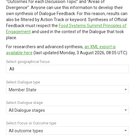
“Outcomes for each Discussion Topic” and “Areas of
Divergence”. Anyone can use this information to develop their
own synthesis of Dialogue Feedback. For this reason, results can
also be filtered by Action Track or keyword. Syntheses of Official
Feedback must respect the
Food Systems Summit Principles of
Engagement
and used in the context of the Dialogue that took
place.
For researchers and advanced synthesis,
an XML export is
available here
(last updated
Monday, 3 August 2026, 08:05 UTC
).
Select geographical focus
All
Select Dialogue type
Member State
Select Dialogue stage
All Dialogue stages
Select Focus or Outcome type
All outcome types