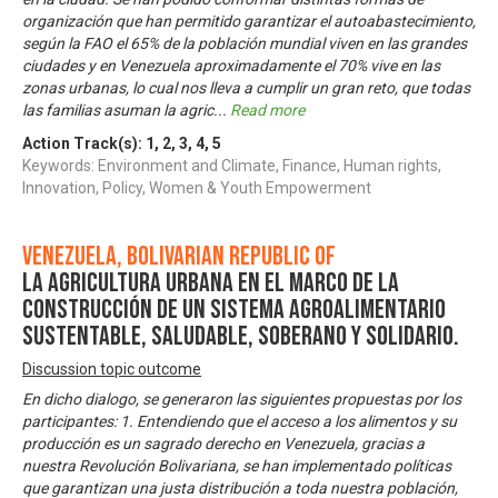
organización que han permitido garantizar el autoabastecimiento,
según la FAO el 65% de la población mundial viven en las grandes
ciudades y en Venezuela aproximadamente el 70% vive en las
zonas urbanas, lo cual nos lleva a cumplir un gran reto, que todas
las familias asuman la agric
...
Read more
Action Track(s):
1
,
2
,
3
,
4
,
5
Keywords: Environment and Climate, Finance, Human rights,
Innovation, Policy, Women & Youth Empowerment
Venezuela, Bolivarian Republic of
La Agricultura Urbana en el Marco de la
Construcción de Un Sistema Agroalimentario
Sustentable, Saludable, Soberano y Solidario.
Discussion topic outcome
En dicho dialogo, se generaron las siguientes propuestas por los
participantes: 1. Entendiendo que el acceso a los alimentos y su
producción es un sagrado derecho en Venezuela, gracias a
nuestra Revolución Bolivariana, se han implementado políticas
que garantizan una justa distribución a toda nuestra población,