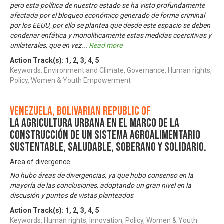
pero esta política de nuestro estado se ha visto profundamente
afectada por el bloqueo económico generado de forma criminal
por los EEUU, por ello se plantea que desde este espacio se deben
condenar enfática y monolíticamente estas medidas coercitivas y
unilaterales, que en vez
...
Read more
Action Track(s):
1
,
2
,
3
,
4
,
5
Keywords: Environment and Climate, Governance, Human rights,
Policy, Women & Youth Empowerment
Venezuela, Bolivarian Republic of
La Agricultura Urbana en el Marco de la
Construcción de Un Sistema Agroalimentario
Sustentable, Saludable, Soberano y Solidario.
Area of divergence
No hubo áreas de divergencias, ya que hubo consenso en la
mayoría de las conclusiones, adoptando un gran nivel en la
discusión y puntos de vistas planteados
Action Track(s):
1
,
2
,
3
,
4
,
5
Keywords: Human rights, Innovation, Policy, Women & Youth