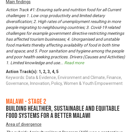
Main findings
Action Track #1: Ensuring safe and nutrition food for all Current
challenges 1. Low crop productivity and limited dietary
diversification; 2. High rates of unemployment resulting in more
people migrating to neighbouring countries; 3. Covid-19 related
challenges for example government directive restricting meetings
has affected tourism businesses; 4. Unorganised and unstable
food markets thereby affecting availability of food in both time
and space; and 5. Poor sanitation and hygiene among the people
and poor health-seeking practices. Drivers (Causes and Activities)
1. Limited knowledge and use
...
Read more
Action Track(s):
1
,
2
,
3
,
4
,
5
Keywords: Data & Evidence, Environment and Climate, Finance,
Governance, Innovation, Policy, Women & Youth Empowerment
Malawi - Stage 2
Building Healthier, Sustainable and Equitable
Food Systems for a Better Malawi
Area of divergence