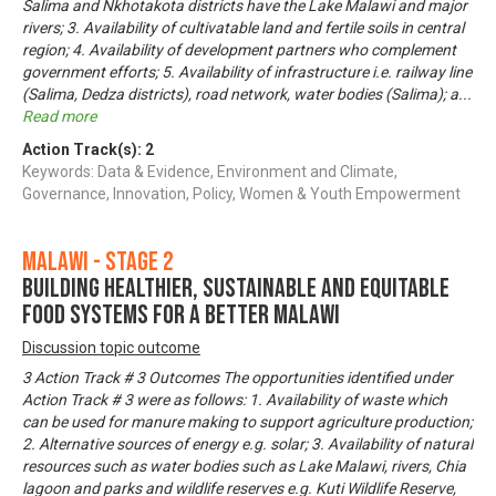
Salima and Nkhotakota districts have the Lake Malawi and major
rivers; 3. Availability of cultivatable land and fertile soils in central
region; 4. Availability of development partners who complement
government efforts; 5. Availability of infrastructure i.e. railway line
(Salima, Dedza districts), road network, water bodies (Salima); a
...
Read more
Action Track(s):
2
Keywords: Data & Evidence, Environment and Climate,
Governance, Innovation, Policy, Women & Youth Empowerment
Malawi - Stage 2
Building Healthier, Sustainable and Equitable
Food Systems for a Better Malawi
Discussion topic outcome
3 Action Track # 3 Outcomes The opportunities identified under
Action Track # 3 were as follows: 1. Availability of waste which
can be used for manure making to support agriculture production;
2. Alternative sources of energy e.g. solar; 3. Availability of natural
resources such as water bodies such as Lake Malawi, rivers, Chia
lagoon and parks and wildlife reserves e.g. Kuti Wildlife Reserve,