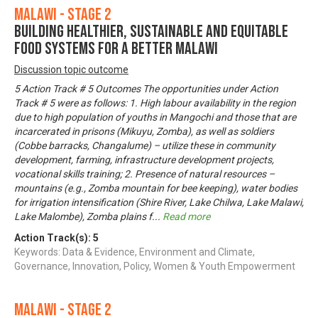
Malawi - Stage 2
Building Healthier, Sustainable and Equitable
Food Systems for a Better Malawi
Discussion topic outcome
5 Action Track # 5 Outcomes The opportunities under Action
Track # 5 were as follows: 1. High labour availability in the region
due to high population of youths in Mangochi and those that are
incarcerated in prisons (Mikuyu, Zomba), as well as soldiers
(Cobbe barracks, Changalume) – utilize these in community
development, farming, infrastructure development projects,
vocational skills training; 2. Presence of natural resources –
mountains (e.g., Zomba mountain for bee keeping), water bodies
for irrigation intensification (Shire River, Lake Chilwa, Lake Malawi,
Lake Malombe), Zomba plains f
...
Read more
Action Track(s):
5
Keywords: Data & Evidence, Environment and Climate,
Governance, Innovation, Policy, Women & Youth Empowerment
Malawi - Stage 2