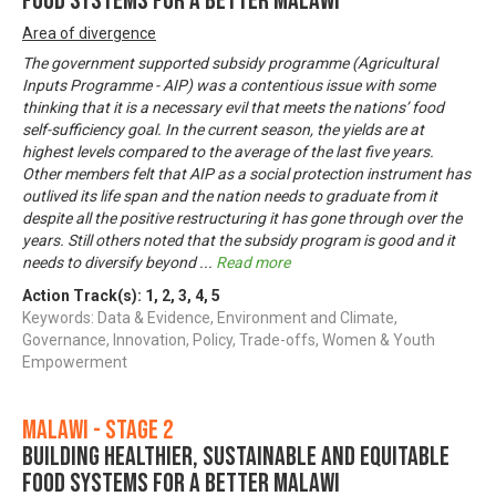
Food Systems for a Better Malawi
Area of divergence
The government supported subsidy programme (Agricultural
Inputs Programme - AIP) was a contentious issue with some
thinking that it is a necessary evil that meets the nations’ food
self-sufficiency goal. In the current season, the yields are at
highest levels compared to the average of the last five years.
Other members felt that AIP as a social protection instrument has
outlived its life span and the nation needs to graduate from it
despite all the positive restructuring it has gone through over the
years. Still others noted that the subsidy program is good and it
needs to diversify beyond
...
Read more
Action Track(s):
1
,
2
,
3
,
4
,
5
Keywords: Data & Evidence, Environment and Climate,
Governance, Innovation, Policy, Trade-offs, Women & Youth
Empowerment
Malawi - Stage 2
Building Healthier, Sustainable and Equitable
Food Systems for a Better Malawi