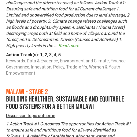
challenges and the drivers (causes) as follows: Action Track #1:
Ensuring safe and nutrition food for all Current challenges 1.
Limited and undiversified food production due to land shortage; 2.
high levels of poverty; 3. Climate change related challenges such
as floods and droughts/dry spells; 4. Elephants (Thuma forest)
destroying crops both at field and home of villagers around the
forest; and 5. Deforestation. Drivers (Causes and Activities) 1.
High poverty levels in the
...
Read more
Action Track(s):
1
,
2
,
3
,
4
,
5
Keywords: Data & Evidence, Environment and Climate, Finance,
Governance, Innovation, Policy, Trade-offs, Women & Youth
Empowerment
Malawi - Stage 2
Building Healthier, Sustainable and Equitable
Food Systems for a Better Malawi
Discussion topic outcome
1 Action Track #1 Outcomes The opportunities for Action Track #1
to ensure safe and nutritious food for all were identified as
follows: 1. Availability of arable land, abundant water and