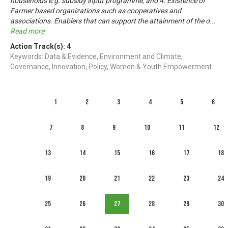
households e.g. subsidy input programme; and 4. Existence of
Farmer based organizations such as cooperatives and
associations. Enablers that can support the attainment of the o
...
Read more
Action Track(s):
4
Keywords: Data & Evidence, Environment and Climate,
Governance, Innovation, Policy, Women & Youth Empowerment
1
2
3
4
5
6
7
8
9
10
11
12
13
14
15
16
17
18
19
20
21
22
23
24
25
26
27
28
29
30