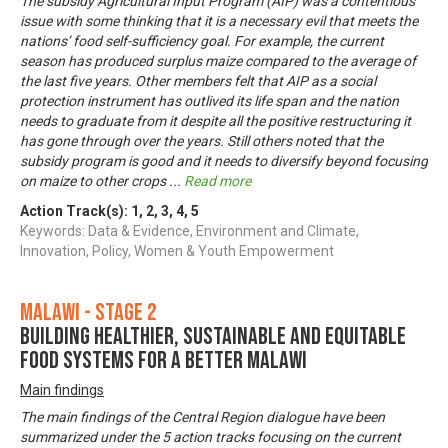
The subsidy Agricultural Input Program (AIP) was a contentious
issue with some thinking that it is a necessary evil that meets the
nations’ food self-sufficiency goal. For example, the current
season has produced surplus maize compared to the average of
the last five years. Other members felt that AIP as a social
protection instrument has outlived its life span and the nation
needs to graduate from it despite all the positive restructuring it
has gone through over the years. Still others noted that the
subsidy program is good and it needs to diversify beyond focusing
on maize to other crops
...
Read more
Action Track(s):
1
,
2
,
3
,
4
,
5
Keywords: Data & Evidence, Environment and Climate,
Innovation, Policy, Women & Youth Empowerment
Malawi - Stage 2
Building Healthier, Sustainable and Equitable
Food Systems for a Better Malawi
Main findings
The main findings of the Central Region dialogue have been
summarized under the 5 action tracks focusing on the current