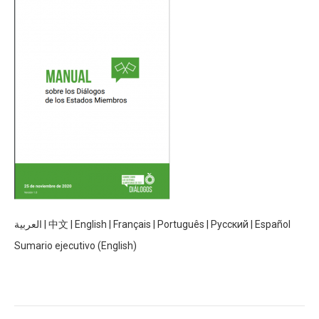
العربية
|
中文
|
English
|
Français
|
Português
|
Русский
|
Español
Sumario ejecutivo (English)