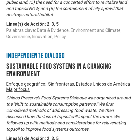
public land, (5) the need for a concerted effort to revitalize land
and topsoil NOW, and (6) the containment of city sprawl that
destroys natural habitat.
Línea(s) de Acción:
2
,
3
,
5
Palabras clave: Data & Evidence, Environment and Climate,
Governance, Innovation, Policy
Independiente Diálogo
Sustainable Food Systems in a Changing
Environment
Enfoque geográfico: Sin fronteras, Estados Unidos de América
Major focus
Chipco Preserve's Food Systems Dialogue was organized around
the "shift to sustainable consumption patterns." We first
considered methods of addressing food waste. We then
discussed how the loss of topsoil will impact the future. We
followed up with methods and considerations for rejuvenating
topsoil to improve food systems outcomes.
Línea(s) de Acción:
2
,
3
,
5