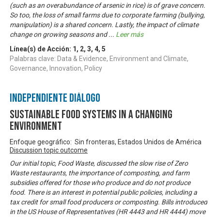
(such as an overabundance of arsenic in rice) is of grave concern.
So too, the loss of small farms due to corporate farming (bullying,
manipulation) is a shared concern. Lastly, the impact of climate
change on growing seasons and
...
Leer más
Línea(s) de Acción:
1
,
2
,
3
,
4
,
5
Palabras clave: Data & Evidence, Environment and Climate,
Governance, Innovation, Policy
Independiente Diálogo
Sustainable Food Systems in a Changing
Environment
Enfoque geográfico: Sin fronteras, Estados Unidos de América
Discussion topic outcome
Our initial topic, Food Waste, discussed the slow rise of Zero
Waste restaurants, the importance of composting, and farm
subsidies offered for those who produce and do not produce
food. There is an interest in potential public policies, including a
tax credit for small food producers or composting. Bills introduced
in the US House of Representatives (HR 4443 and HR 4444) move