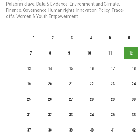
Palabras clave: Data & Evidence, Environment and Climate,
Finance, Governance, Human rights, Innovation, Policy, Trade-
offs, Women & Youth Empowerment
1
2
3
4
5
6
7
8
9
10
11
12
13
14
15
16
17
18
19
20
21
22
23
24
25
26
27
28
29
30
31
32
33
34
35
36
37
38
39
40
41
42