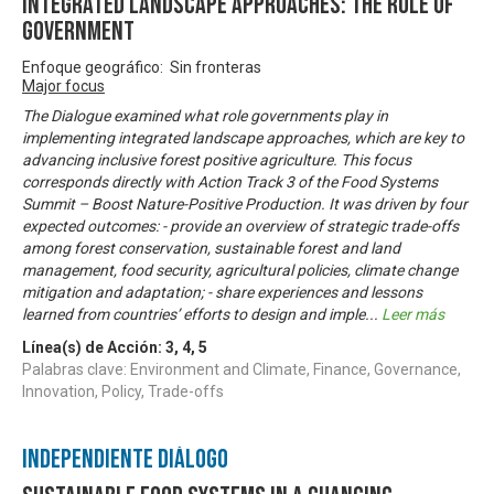
integrated landscape approaches: the role of
government
Enfoque geográfico: Sin fronteras
Major focus
The Dialogue examined what role governments play in
implementing integrated landscape approaches, which are key to
advancing inclusive forest positive agriculture. This focus
corresponds directly with Action Track 3 of the Food Systems
Summit – Boost Nature-Positive Production. It was driven by four
expected outcomes: - provide an overview of strategic trade-offs
among forest conservation, sustainable forest and land
management, food security, agricultural policies, climate change
mitigation and adaptation; - share experiences and lessons
learned from countries’ efforts to design and imple
...
Leer más
Línea(s) de Acción:
3
,
4
,
5
Palabras clave: Environment and Climate, Finance, Governance,
Innovation, Policy, Trade-offs
Independiente Diálogo