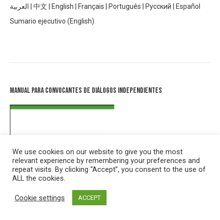
العربية
|
中文
|
English
|
Français
|
Português
|
Русский
|
Español
Sumario ejecutivo (English)
Manual para Convocantes de Diálogos Independientes
We use cookies on our website to give you the most
relevant experience by remembering your preferences and
repeat visits. By clicking “Accept”, you consent to the use of
ALL the cookies.
Cookie settings
ACCEPT