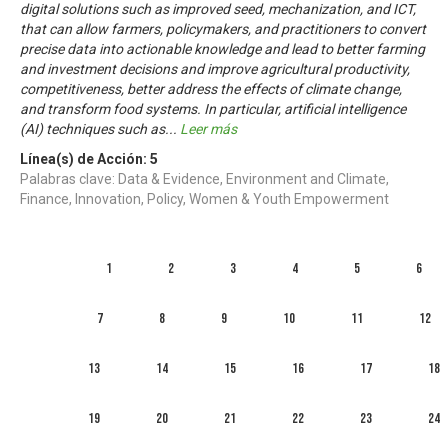
digital solutions such as improved seed, mechanization, and ICT,
that can allow farmers, policymakers, and practitioners to convert
precise data into actionable knowledge and lead to better farming
and investment decisions and improve agricultural productivity,
competitiveness, better address the effects of climate change,
and transform food systems. In particular, artificial intelligence
(AI) techniques such as
...
Leer más
Línea(s) de Acción:
5
Palabras clave: Data & Evidence, Environment and Climate,
Finance, Innovation, Policy, Women & Youth Empowerment
1
2
3
4
5
6
7
8
9
10
11
12
13
14
15
16
17
18
19
20
21
22
23
24