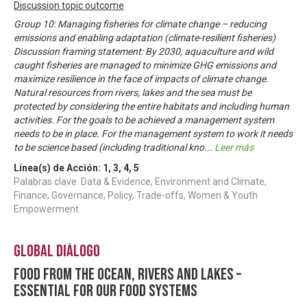
Discussion topic outcome
Group 10: Managing fisheries for climate change – reducing
emissions and enabling adaptation (climate-resilient fisheries)
Discussion framing statement: By 2030, aquaculture and wild
caught fisheries are managed to minimize GHG emissions and
maximize resilience in the face of impacts of climate change.
Natural resources from rivers, lakes and the sea must be
protected by considering the entire habitats and including human
activities. For the goals to be achieved a management system
needs to be in place. For the management system to work it needs
to be science based (including traditional kno
...
Leer más
Línea(s) de Acción:
1
,
3
,
4
,
5
Palabras clave: Data & Evidence, Environment and Climate,
Finance, Governance, Policy, Trade-offs, Women & Youth
Empowerment
Global Diálogo
Food from the ocean, rivers and lakes –
essential for our food systems