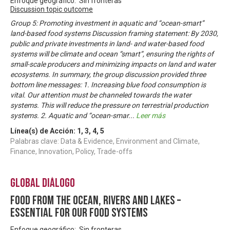
Enfoque geográfico: Sin fronteras
Discussion topic outcome
Group 5: Promoting investment in aquatic and “ocean-smart”
land-based food systems Discussion framing statement: By 2030,
public and private investments in land- and water-based food
systems will be climate and ocean “smart”, ensuring the rights of
small-scale producers and minimizing impacts on land and water
ecosystems. In summary, the group discussion provided three
bottom line messages: 1. Increasing blue food consumption is
vital. Our attention must be channeled towards the water
systems. This will reduce the pressure on terrestrial production
systems. 2. Aquatic and “ocean-smar
...
Leer más
Línea(s) de Acción:
1
,
3
,
4
,
5
Palabras clave: Data & Evidence, Environment and Climate,
Finance, Innovation, Policy, Trade-offs
Global Diálogo
Food from the ocean, rivers and lakes –
essential for our food systems
Enfoque geográfico: Sin fronteras