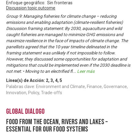
Enfoque geográfico: Sin fronteras
Discussion topic outcome
Group 9: Managing fisheries for climate change – reducing
emissions and enabling adaptation (climate-resilient fisheries)
Discussion framing statement: By 2030, aquaculture and wild
caught fisheries are managed to minimize GHG emissions and
maximize resilience in the face of impacts of climate change. The
panellists agreed that the 10-year timeline delineated in the
framing statement was unlikely if not impossible to follow.
However, they discussed some opportunities for adaptation and
mitigations that could be implemented even if the 2030 deadline is
not met: • Moving to an electrified fl
...
Leer más
Línea(s) de Acción:
2
,
3
,
4
,
5
Palabras clave: Environment and Climate, Finance, Governance,
Innovation, Policy, Trade-offs
Global Diálogo
Food from the ocean, rivers and lakes –
essential for our food systems