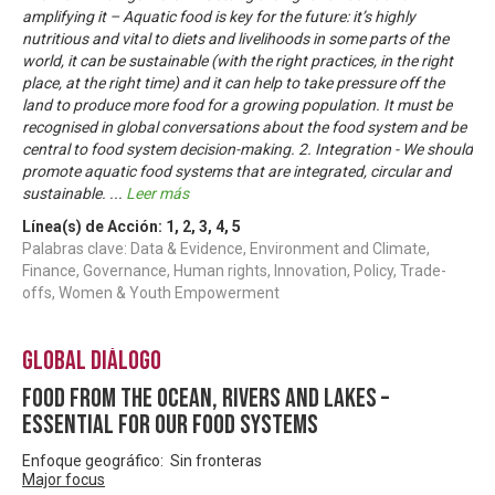
amplifying it – Aquatic food is key for the future: it’s highly
nutritious and vital to diets and livelihoods in some parts of the
world, it can be sustainable (with the right practices, in the right
place, at the right time) and it can help to take pressure off the
land to produce more food for a growing population. It must be
recognised in global conversations about the food system and be
central to food system decision-making. 2. Integration - We should
promote aquatic food systems that are integrated, circular and
sustainable.
...
Leer más
Línea(s) de Acción:
1
,
2
,
3
,
4
,
5
Palabras clave: Data & Evidence, Environment and Climate,
Finance, Governance, Human rights, Innovation, Policy, Trade-
offs, Women & Youth Empowerment
Global Diálogo
Food from the ocean, rivers and lakes –
essential for our food systems
Enfoque geográfico: Sin fronteras
Major focus