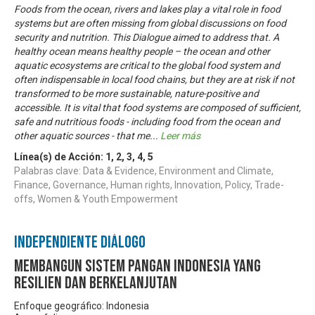
Foods from the ocean, rivers and lakes play a vital role in food
systems but are often missing from global discussions on food
security and nutrition. This Dialogue aimed to address that. A
healthy ocean means healthy people – the ocean and other
aquatic ecosystems are critical to the global food system and
often indispensable in local food chains, but they are at risk if not
transformed to be more sustainable, nature-positive and
accessible. It is vital that food systems are composed of sufficient,
safe and nutritious foods - including food from the ocean and
other aquatic sources - that me
...
Leer más
Línea(s) de Acción:
1
,
2
,
3
,
4
,
5
Palabras clave: Data & Evidence, Environment and Climate,
Finance, Governance, Human rights, Innovation, Policy, Trade-
offs, Women & Youth Empowerment
Independiente Diálogo
Membangun sistem pangan Indonesia yang
resilien dan berkelanjutan
Enfoque geográfico: Indonesia