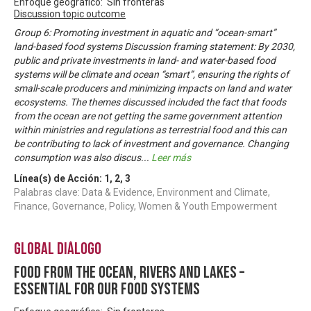
Enfoque geográfico: Sin fronteras
Discussion topic outcome
Group 6: Promoting investment in aquatic and “ocean-smart”
land-based food systems Discussion framing statement: By 2030,
public and private investments in land- and water-based food
systems will be climate and ocean “smart”, ensuring the rights of
small-scale producers and minimizing impacts on land and water
ecosystems. The themes discussed included the fact that foods
from the ocean are not getting the same government attention
within ministries and regulations as terrestrial food and this can
be contributing to lack of investment and governance. Changing
consumption was also discus
...
Leer más
Línea(s) de Acción:
1
,
2
,
3
Palabras clave: Data & Evidence, Environment and Climate,
Finance, Governance, Policy, Women & Youth Empowerment
Global Diálogo
Food from the ocean, rivers and lakes –
essential for our food systems