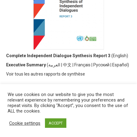
Complete Independent Dialogue Synthesis Report 3
(
English)
Executive Summary
(
العربية
|
中文
|
Français
|
Русский
|
Español)
V
oir tous les autres rapports de synthèse
We use cookies on our website to give you the most
relevant experience by remembering your preferences and
repeat visits. By clicking “Accept”, you consent to the use of
ALL the cookies.
Cookie settings
ACCEPT