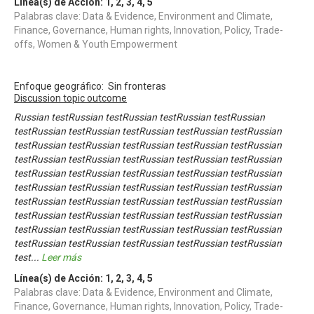
Línea(s) de Acción:
1
,
2
,
3
,
4
,
5
Palabras clave: Data & Evidence, Environment and Climate,
Finance, Governance, Human rights, Innovation, Policy, Trade-
offs, Women & Youth Empowerment
Enfoque geográfico: Sin fronteras
Discussion topic outcome
Russian testRussian testRussian testRussian testRussian
testRussian testRussian testRussian testRussian testRussian
testRussian testRussian testRussian testRussian testRussian
testRussian testRussian testRussian testRussian testRussian
testRussian testRussian testRussian testRussian testRussian
testRussian testRussian testRussian testRussian testRussian
testRussian testRussian testRussian testRussian testRussian
testRussian testRussian testRussian testRussian testRussian
testRussian testRussian testRussian testRussian testRussian
testRussian testRussian testRussian testRussian testRussian
test
...
Leer más
Línea(s) de Acción:
1
,
2
,
3
,
4
,
5
Palabras clave: Data & Evidence, Environment and Climate,
Finance, Governance, Human rights, Innovation, Policy, Trade-