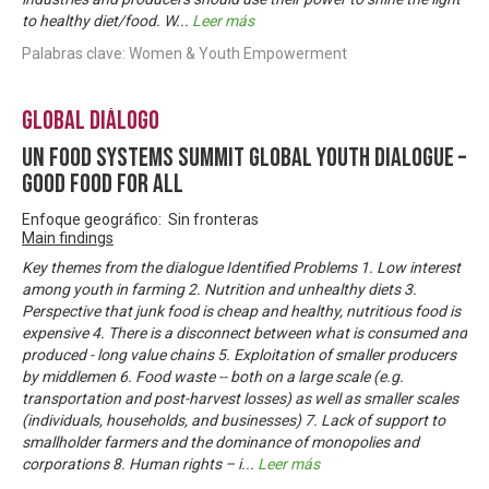
to healthy diet/food. W
...
Leer más
Palabras clave: Women & Youth Empowerment
Global Diálogo
UN Food Systems Summit Global Youth Dialogue –
Good Food For All
Enfoque geográfico: Sin fronteras
Main findings
Key themes from the dialogue Identified Problems 1. Low interest
among youth in farming 2. Nutrition and unhealthy diets 3.
Perspective that junk food is cheap and healthy, nutritious food is
expensive 4. There is a disconnect between what is consumed and
produced - long value chains 5. Exploitation of smaller producers
by middlemen 6. Food waste -- both on a large scale (e.g.
transportation and post-harvest losses) as well as smaller scales
(individuals, households, and businesses) 7. Lack of support to
smallholder farmers and the dominance of monopolies and
corporations 8. Human rights – i
...
Leer más