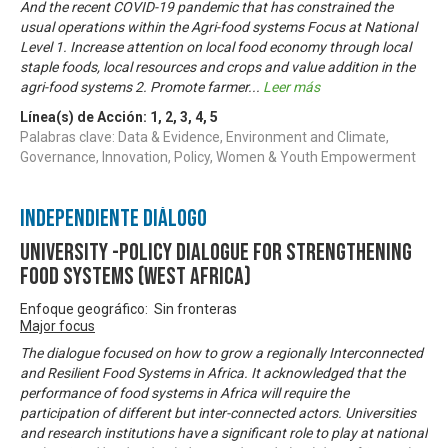
And the recent COVID-19 pandemic that has constrained the
usual operations within the Agri-food systems Focus at National
Level 1. Increase attention on local food economy through local
staple foods, local resources and crops and value addition in the
agri-food systems 2. Promote farmer
...
Leer más
Línea(s) de Acción:
1
,
2
,
3
,
4
,
5
Palabras clave: Data & Evidence, Environment and Climate,
Governance, Innovation, Policy, Women & Youth Empowerment
Independiente Diálogo
University -Policy Dialogue for Strengthening
Food Systems (West Africa)
Enfoque geográfico: Sin fronteras
Major focus
The dialogue focused on how to grow a regionally Interconnected
and Resilient Food Systems in Africa. It acknowledged that the
performance of food systems in Africa will require the
participation of different but inter-connected actors. Universities
and research institutions have a significant role to play at national