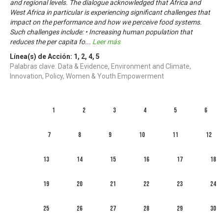
and regional levels. The dialogue acknowledged that Africa and
West Africa in particular is experiencing significant challenges that
impact on the performance and how we perceive food systems.
Such challenges include: • Increasing human population that
reduces the per capita fo
...
Leer más
Línea(s) de Acción:
1
,
2
,
4
,
5
Palabras clave: Data & Evidence, Environment and Climate,
Innovation, Policy, Women & Youth Empowerment
1
2
3
4
5
6
7
8
9
10
11
12
13
14
15
16
17
18
19
20
21
22
23
24
25
26
27
28
29
30