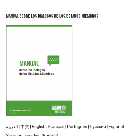
Manual sobre los Diálogos de los Estados Miembros
العربية
|
中文
|
English
|
Français
|
Português
|
Русский
|
Español
Sumario ejecutivo (English)