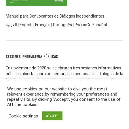
Manual para Convocantes de Diálogos Independientes
العربية
|
English
|
Français
|
Português
|
Русский
|
Español
Sesiones informativas públicas
En noviembre de 2020 se celebraron tres sesiones informativas
públicas abiertas para presentar a las personas los diálogos de la
Cumbre sobre sistemas alimentarios. Las grabaciones de las
tres sesiones se pueden encontrar en la página de YouTube de
We use cookies on our website to give you the most
la Cumbre de sistemas alimentarios
aquí.
relevant experience by remembering your preferences and
repeat visits. By clicking “Accept”, you consent to the use of
ALL the cookies.
Cookie settings
ACCEPT
Concertations Indépendantes – Rapport de synthèse 3