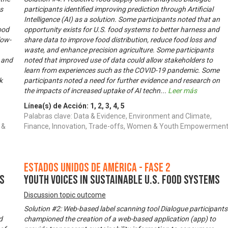
s
participants identified improving prediction through Artificial
Intelligence (AI) as a solution. Some participants noted that an
food
opportunity exists for U.S. food systems to better harness and
low-
share data to improve food distribution, reduce food loss and
waste, and enhance precision agriculture. Some participants
n and
noted that improved use of data could allow stakeholders to
learn from experiences such as the COVID-19 pandemic. Some
k
participants noted a need for further evidence and research on
the impacts of increased uptake of AI techn
...
Leer más
Línea(s) de Acción:
1
,
2
,
3
,
4
,
5
Palabras clave: Data & Evidence, Environment and Climate,
 &
Finance, Innovation, Trade-offs, Women & Youth Empowermen
Estados Unidos de América - Fase 2
ms
Youth Voices in Sustainable U.S. Food Systems
Discussion topic outcome
Solution #2: Web-based label scanning tool Dialogue participants
d
championed the creation of a web-based application (app) to