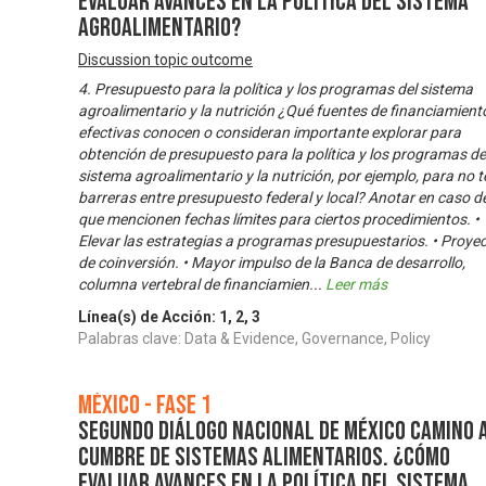
evaluar avances en la política del sistema
agroalimentario?
Discussion topic outcome
4. Presupuesto para la política y los programas del sistema
agroalimentario y la nutrición ¿Qué fuentes de financiamient
efectivas conocen o consideran importante explorar para
obtención de presupuesto para la política y los programas de
sistema agroalimentario y la nutrición, por ejemplo, para no t
barreras entre presupuesto federal y local? Anotar en caso d
que mencionen fechas límites para ciertos procedimientos. •
Elevar las estrategias a programas presupuestarios. • Proye
de coinversión. • Mayor impulso de la Banca de desarrollo,
columna vertebral de financiamien
...
Leer más
Línea(s) de Acción:
1
,
2
,
3
Palabras clave: Data & Evidence, Governance, Policy
México - Fase 1
Segundo Diálogo Nacional de México camino a
Cumbre de Sistemas Alimentarios. ¿Cómo
evaluar avances en la política del sistema