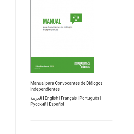
Manual para Convocantes de Diálogos
Independientes
العربية
|
English
|
Français
|
Português
|
Русский
|
Español
a