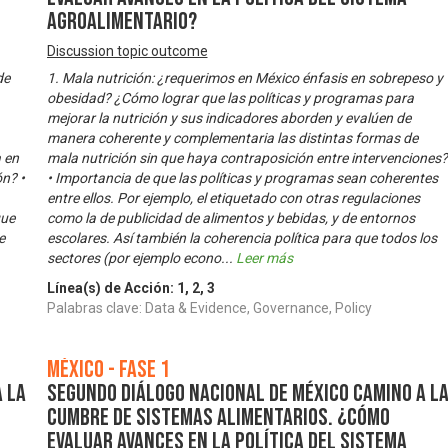
agroalimentario?
Discussion topic outcome
de
1. Mala nutrición: ¿requerimos en México énfasis en sobrepeso y
obesidad? ¿Cómo lograr que las políticas y programas para
mejorar la nutrición y sus indicadores aborden y evalúen de
manera coherente y complementaria las distintas formas de
a en
mala nutrición sin que haya contraposición entre intervenciones?
n? •
• Importancia de que las políticas y programas sean coherentes
entre ellos. Por ejemplo, el etiquetado con otras regulaciones
que
como la de publicidad de alimentos y bebidas, y de entornos
e
escolares. Así también la coherencia política para que todos los
sectores (por ejemplo econo
...
Leer más
Línea(s) de Acción:
1
,
2
,
3
Palabras clave: Data & Evidence, Governance, Policy
México - Fase 1
 la
Segundo Diálogo Nacional de México camino a l
Cumbre de Sistemas Alimentarios. ¿Cómo
evaluar avances en la política del sistema