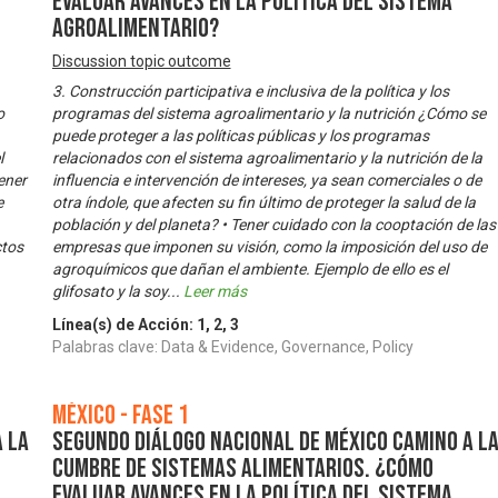
evaluar avances en la política del sistema
agroalimentario?
Discussion topic outcome
3. Construcción participativa e inclusiva de la política y los
o
programas del sistema agroalimentario y la nutrición ¿Cómo se
puede proteger a las políticas públicas y los programas
l
relacionados con el sistema agroalimentario y la nutrición de la
ener
influencia e intervención de intereses, ya sean comerciales o de
e
otra índole, que afecten su fin último de proteger la salud de la
población y del planeta? • Tener cuidado con la cooptación de las
ctos
empresas que imponen su visión, como la imposición del uso de
agroquímicos que dañan el ambiente. Ejemplo de ello es el
glifosato y la soy
...
Leer más
Línea(s) de Acción:
1
,
2
,
3
Palabras clave: Data & Evidence, Governance, Policy
México - Fase 1
 la
Segundo Diálogo Nacional de México camino a l
Cumbre de Sistemas Alimentarios. ¿Cómo
evaluar avances en la política del sistema