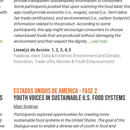
of
provide transparent sustainability information to consumers.
.
Some participants posited that upon scanning the food label, thi
alth
app could provide economic (i.e., wages), social (i.e., farm labor,
fair trade certification), and environmental (i.e., carbon footprint)
information related to the product. According to some
participants, this app might encourage consumers to choose
value-based foods that are produced without damaging the
er
environment and that respect the dignity
...
Leer más
Línea(s) de Acción:
1
,
2
,
3
,
4
,
5
Palabras clave: Data & Evidence, Environment and Climate,
Innovation, Trade-offs, Women & Youth Empowerment
Estados Unidos de América - Fase 2
ms
Youth Voices in Sustainable U.S. Food Systems
Main findings
on
Participants explored opportunities for creating more
ly
sustainable food systems in the United States. The goal of the
ome
Dialogue was to enable a diverse set of youth in food and