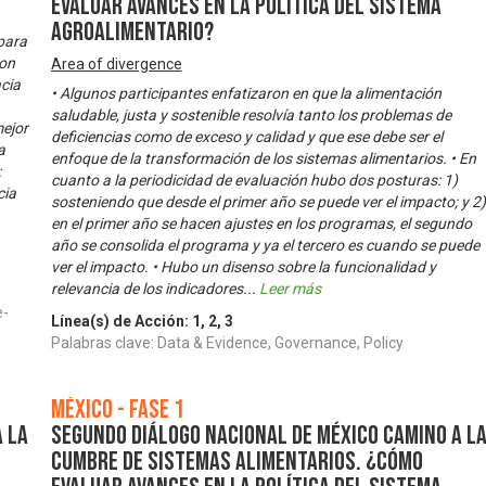
evaluar avances en la política del sistema
agroalimentario?
 para
ron
Area of divergence
acia
• Algunos participantes enfatizaron en que la alimentación
saludable, justa y sostenible resolvía tanto los problemas de
mejor
deficiencias como de exceso y calidad y que ese debe ser el
a
enfoque de la transformación de los sistemas alimentarios. • En
:
cuanto a la periodicidad de evaluación hubo dos posturas: 1)
cia
sosteniendo que desde el primer año se puede ver el impacto; y 2)
en el primer año se hacen ajustes en los programas, el segundo
año se consolida el programa y ya el tercero es cuando se puede
ver el impacto. • Hubo un disenso sobre la funcionalidad y
relevancia de los indicadores
...
Leer más
e-
Línea(s) de Acción:
1
,
2
,
3
Palabras clave: Data & Evidence, Governance, Policy
México - Fase 1
 la
Segundo Diálogo Nacional de México camino a l
Cumbre de Sistemas Alimentarios. ¿Cómo