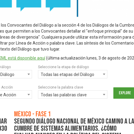
 los Convocantes del Diálogo a la sección 4 de los Diálogos de la Cumb
s que permiten a los Convocantes detallar el "enfoque principal" de su d
"áreas de divergencia". Cualquiera puede utilizar esta información para d
ltrar por Línea de Acción o palabra clave. Las síntesis de los Comentari
ntexto del Diálogo que tuvo lugar.
XML está disponible aquí
(última actualización
lunes, 3 de agosto de 20
Diálogo
Seleccione la etapa de diálogo
 Diálogo
Todas las etapas del Diálogo
e Acción
Seleccione la palabra clave
de Acción
Todas las palabras clave
México - Fase 1
mar
Segundo Diálogo Nacional de México camino a l
030
Cumbre de Sistemas Alimentarios. ¿Cómo