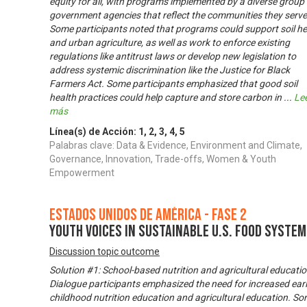
equity for all, with programs implemented by a diverse group 
government agencies that reflect the communities they serve
Some participants noted that programs could support soil he
and urban agriculture, as well as work to enforce existing
regulations like antitrust laws or develop new legislation to
address systemic discrimination like the Justice for Black
Farmers Act. Some participants emphasized that good soil
health practices could help capture and store carbon in
...
Le
más
Línea(s) de Acción:
1
,
2
,
3
,
4
,
5
Palabras clave: Data & Evidence, Environment and Climate,
Governance, Innovation, Trade-offs, Women & Youth
Empowerment
Estados Unidos de América - Fase 2
Youth Voices in Sustainable U.S. Food Syste
Discussion topic outcome
Solution #1: School-based nutrition and agricultural educati
Dialogue participants emphasized the need for increased ear
childhood nutrition education and agricultural education. S