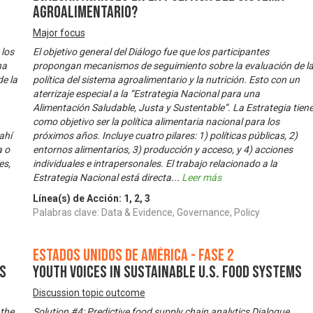
agroalimentario?
Major focus
 los
El objetivo general del Diálogo fue que los participantes
na
propongan mecanismos de seguimiento sobre la evaluación de l
de la
política del sistema agroalimentario y la nutrición. Esto con un
aterrizaje especial a la “Estrategia Nacional para una
Alimentación Saludable, Justa y Sustentable”. La Estrategia tien
como objetivo ser la política alimentaria nacional para los
ahí
próximos años. Incluye cuatro pilares: 1) políticas públicas, 2)
a o
entornos alimentarios, 3) producción y acceso, y 4) acciones
es,
individuales e intrapersonales. El trabajo relacionado a la
Estrategia Nacional está directa
...
Leer más
Línea(s) de Acción:
1
,
2
,
3
Palabras clave: Data & Evidence, Governance, Policy
Estados Unidos de América - Fase 2
ms
Youth Voices in Sustainable U.S. Food Systems
Discussion topic outcome
 the
Solution #4: Predictive food supply chain analytics Dialogue