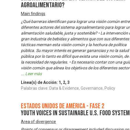
agroalimentario?
Main findings
¿Qué barreras identifican para lograr una visión común entre
diferentes actores del sistema agroalimentario para lograr u
alimentación saludable, justa y sostenible? • La intervención 
gran industria de bebidas y alimentos que con sus diferentes
tácticas merman esta visión común y la hechura de política
pública. Su mayor interés es generar ganancias y no la salud
pública por lo tanto es difícil que exista una visión común, de 
la necesidad de regularles. • Es necesario contar con una guí
visión común que alinea los objetivos de los diferentes sector
...
Leer más
Línea(s) de Acción:
1
,
2
,
3
Palabras clave: Data & Evidence, Governance, Policy
Estados Unidos de América - Fase 2
Youth Voices in Sustainable U.S. Food Syste
Area of divergence
Points of consensus or disagreement included discussion on