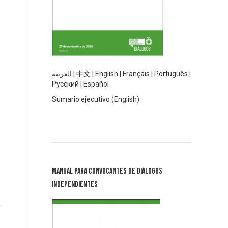
العربية
|
中文
|
English
|
Français
|
Português
|
Русский
|
Español
Sumario ejecutivo (English)
Manual para Convocantes de Diálogos
Independientes
a