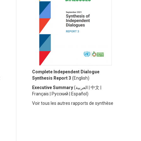
Complete Independent Dialogue
t
Synthesis Report 3
(
English)
Executive Summary
(
العربية
|
中文
|
Français
|
Русский
|
Español)
V
oir tous les autres rapports de synthèse