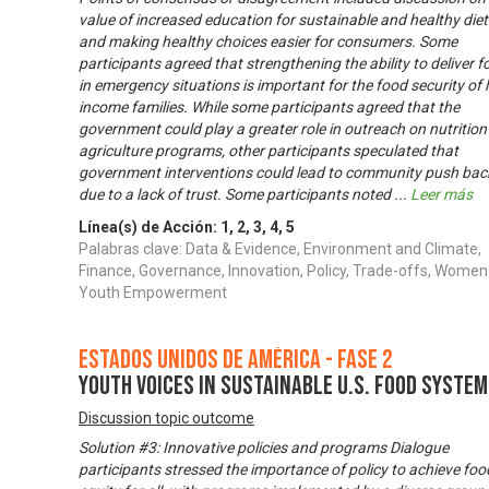
value of increased education for sustainable and healthy diet
and making healthy choices easier for consumers. Some
participants agreed that strengthening the ability to deliver 
in emergency situations is important for the food security of 
income families. While some participants agreed that the
government could play a greater role in outreach on nutritio
agriculture programs, other participants speculated that
government interventions could lead to community push bac
due to a lack of trust. Some participants noted
...
Leer más
Línea(s) de Acción:
1
,
2
,
3
,
4
,
5
Palabras clave: Data & Evidence, Environment and Climate,
Finance, Governance, Innovation, Policy, Trade-offs, Women
Youth Empowerment
Estados Unidos de América - Fase 2
Youth Voices in Sustainable U.S. Food Syste
Discussion topic outcome
Solution #3: Innovative policies and programs Dialogue
participants stressed the importance of policy to achieve foo