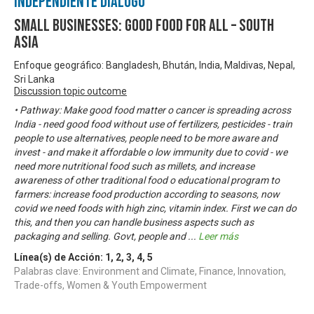
Independiente Diálogo
Small Businesses: Good Food for All – South
Asia
Enfoque geográfico: Bangladesh, Bhután, India, Maldivas, Nepal,
Sri Lanka
Discussion topic outcome
• Pathway: Make good food matter o cancer is spreading across
India - need good food without use of fertilizers, pesticides - train
people to use alternatives, people need to be more aware and
invest - and make it affordable o low immunity due to covid - we
need more nutritional food such as millets, and increase
awareness of other traditional food o educational program to
farmers: increase food production according to seasons, now
covid we need foods with high zinc, vitamin index. First we can do
this, and then you can handle business aspects such as
packaging and selling. Govt, people and
...
Leer más
Línea(s) de Acción:
1
,
2
,
3
,
4
,
5
Palabras clave: Environment and Climate, Finance, Innovation,
Trade-offs, Women & Youth Empowerment