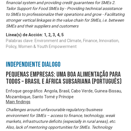
financial system and providing credit guarantees for SMEs 2.
Tailor Support for Food SMEs by - Providing technical assistance
to SMEs to professionalize their operations and grow - Facilitating
stronger vertical linkages in the value chain for SMEs, i.e. between
SMEs and their suppliers and customers
Línea(s) de Acción:
1
,
2
,
3
,
4
,
5
Palabras clave: Environment and Climate, Finance, Innovation,
Policy, Women & Youth Empowerment
Independiente Diálogo
Pequenas Empresas: Uma Boa Alimentação para
Todos – Brasil e África Subsariana (Português)
Enfoque geográfico: Angola, Brasil, Cabo Verde, Guinea-Bissau,
Mozambique, Santo Tomé y Príncipe
Main findings
Challenges around unfavourable regulatory/business
environment for SMEs – access to finance, technology, weak
markets, infrastructure deficits (especially in rural areas), etc.
Also, lack of mentoring opportunities for SMEs. Technology