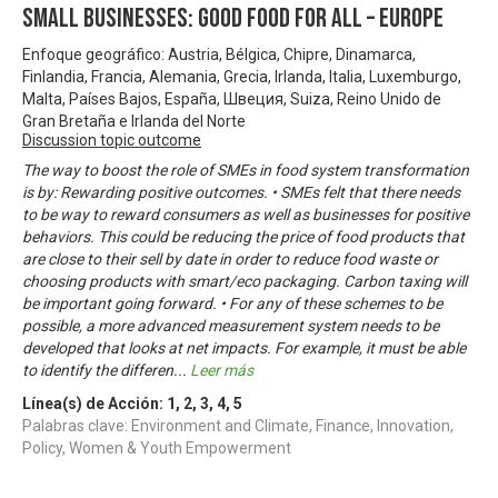
Small Businesses: Good Food for All – Europe
Enfoque geográfico: Austria, Bélgica, Chipre, Dinamarca,
Finlandia, Francia, Alemania, Grecia, Irlanda, Italia, Luxemburgo,
Malta, Países Bajos, España, Швеция, Suiza, Reino Unido de
Gran Bretaña e Irlanda del Norte
Discussion topic outcome
The way to boost the role of SMEs in food system transformation
is by: Rewarding positive outcomes. • SMEs felt that there needs
to be way to reward consumers as well as businesses for positive
behaviors. This could be reducing the price of food products that
are close to their sell by date in order to reduce food waste or
choosing products with smart/eco packaging. Carbon taxing will
be important going forward. • For any of these schemes to be
possible, a more advanced measurement system needs to be
developed that looks at net impacts. For example, it must be able
to identify the differen
...
Leer más
Línea(s) de Acción:
1
,
2
,
3
,
4
,
5
Palabras clave: Environment and Climate, Finance, Innovation,
Policy, Women & Youth Empowerment