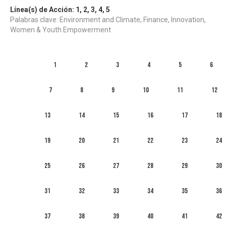
Línea(s) de Acción:
1
,
2
,
3
,
4
,
5
Palabras clave: Environment and Climate, Finance, Innovation,
Women & Youth Empowerment
1
2
3
4
5
6
7
8
9
10
11
12
13
14
15
16
17
18
19
20
21
22
23
24
25
26
27
28
29
30
31
32
33
34
35
36
37
38
39
40
41
42