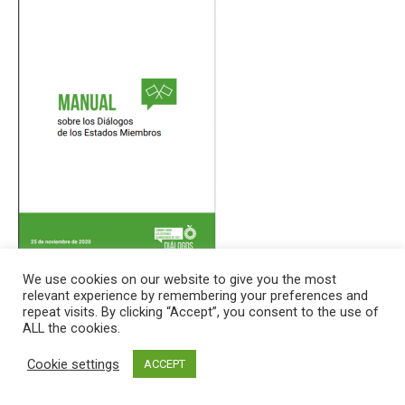
We use cookies on our website to give you the most
العربية
|
中文
|
English
|
Français
|
Português
|
Русский
|
Español
relevant experience by remembering your preferences and
repeat visits. By clicking “Accept”, you consent to the use of
Sumario ejecutivo (English)
ALL the cookies.
Cookie settings
ACCEPT