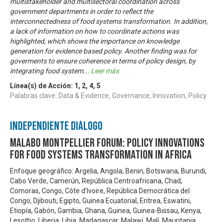
multistakeholder and multisectoral coordination across
government departments in order to reflect the
interconnectedness of food systems transformation. In addition,
a lack of information on how to coordinate actions was
highlighted, which shows the importance on knowledge
generation for evidence based policy. Another finding was for
goverments to ensure coherence in terms of policy design, by
integrating food system
...
Leer más
Línea(s) de Acción:
1
,
2
,
4
,
5
Palabras clave: Data & Evidence, Governance, Innovation, Policy
Independiente Diálogo
Malabo Montpellier Forum: Policy innovations
for food systems transformation in Africa
Enfoque geográfico: Argelia, Angola, Benin, Botswana, Burundi,
Cabo Verde, Camerún, República Centroafricana, Chad,
Comoras, Congo, Côte d’Ivoire, República Democrática del
Congo, Djibouti, Egipto, Guinea Ecuatorial, Eritrea, Eswatini,
Etiopía, Gabón, Gambia, Ghana, Guinea, Guinea-Bissau, Kenya,
Lesotho, Liberia, Libia, Madagascar, Malawi, Malí, Mauritania,