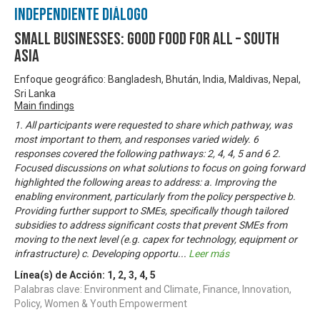
Independiente Diálogo
Small Businesses: Good Food for All – South
Asia
Enfoque geográfico: Bangladesh, Bhután, India, Maldivas, Nepal,
Sri Lanka
Main findings
1. All participants were requested to share which pathway, was
most important to them, and responses varied widely. 6
responses covered the following pathways: 2, 4, 4, 5 and 6 2.
Focused discussions on what solutions to focus on going forward
highlighted the following areas to address: a. Improving the
enabling environment, particularly from the policy perspective b.
Providing further support to SMEs, specifically though tailored
subsidies to address significant costs that prevent SMEs from
moving to the next level (e.g. capex for technology, equipment or
infrastructure) c. Developing opportu
...
Leer más
Línea(s) de Acción:
1
,
2
,
3
,
4
,
5
Palabras clave: Environment and Climate, Finance, Innovation,
Policy, Women & Youth Empowerment