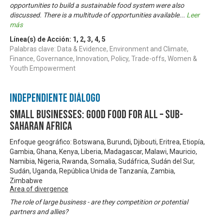
opportunities to build a sustainable food system were also
discussed. There is a multitude of opportunities available
...
Leer
más
Línea(s) de Acción:
1
,
2
,
3
,
4
,
5
Palabras clave: Data & Evidence, Environment and Climate,
Finance, Governance, Innovation, Policy, Trade-offs, Women &
Youth Empowerment
Independiente Diálogo
Small Businesses: Good Food for All – Sub-
Saharan Africa
Enfoque geográfico: Botswana, Burundi, Djibouti, Eritrea, Etiopía,
Gambia, Ghana, Kenya, Liberia, Madagascar, Malawi, Mauricio,
Namibia, Nigeria, Rwanda, Somalia, Sudáfrica, Sudán del Sur,
Sudán, Uganda, República Unida de Tanzanía, Zambia,
Zimbabwe
Area of divergence
The role of large business - are they competition or potential
partners and allies?