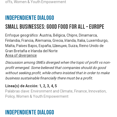
offs, Women & Youth Empowerment
Independiente Diálogo
Small Businesses: Good Food for All – Europe
Enfoque geográfico: Austria, Bélgica, Chipre, Dinamarca,
Finlandia, Francia, Alemania, Grecia, Irlanda, Italia, Luxemburgo,
Malta, Países Bajos, España, Швеция, Suiza, Reino Unido de
Gran Bretaña e Irlanda del Norte
Area of divergence
Discussion among SMEs diverged when the topic of profit vs non-
profit emerged. Some believed that companies should do good
without seeking profit, while others insisted that in order to make
business sustainable financially there must be a profit.
Línea(s) de Acción:
1
,
2
,
3
,
4
,
5
Palabras clave: Environment and Climate, Finance, Innovation,
Policy, Women & Youth Empowerment
Independiente Diálogo