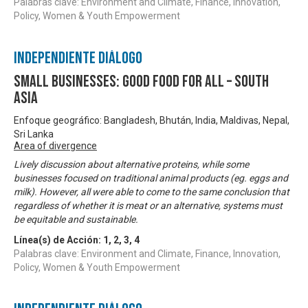
Palabras clave: Environment and Climate, Finance, Innovation,
Policy, Women & Youth Empowerment
Independiente Diálogo
Small Businesses: Good Food for All – South
Asia
Enfoque geográfico: Bangladesh, Bhután, India, Maldivas, Nepal,
Sri Lanka
Area of divergence
Lively discussion about alternative proteins, while some
businesses focused on traditional animal products (eg. eggs and
milk). However, all were able to come to the same conclusion that
regardless of whether it is meat or an alternative, systems must
be equitable and sustainable.
Línea(s) de Acción:
1
,
2
,
3
,
4
Palabras clave: Environment and Climate, Finance, Innovation,
Policy, Women & Youth Empowerment