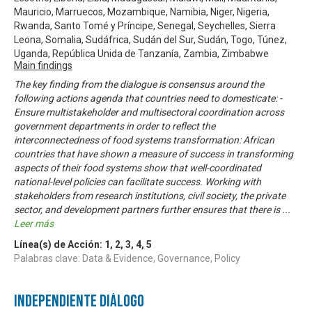
Mauricio, Marruecos, Mozambique, Namibia, Niger, Nigeria,
Rwanda, Santo Tomé y Príncipe, Senegal, Seychelles, Sierra
Leona, Somalia, Sudáfrica, Sudán del Sur, Sudán, Togo, Túnez,
Uganda, República Unida de Tanzanía, Zambia, Zimbabwe
Main findings
The key finding from the dialogue is consensus around the
following actions agenda that countries need to domesticate: -
Ensure multistakeholder and multisectoral coordination across
government departments in order to reflect the
interconnectedness of food systems transformation: African
countries that have shown a measure of success in transforming
aspects of their food systems show that well-coordinated
national-level policies can facilitate success. Working with
stakeholders from research institutions, civil society, the private
sector, and development partners further ensures that there is
...
Leer más
Línea(s) de Acción:
1
,
2
,
3
,
4
,
5
Palabras clave: Data & Evidence, Governance, Policy
Independiente Diálogo