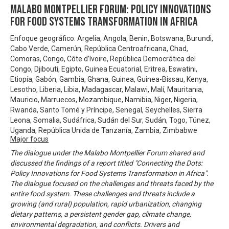
Malabo Montpellier Forum: Policy innovations
for food systems transformation in Africa
Enfoque geográfico: Argelia, Angola, Benin, Botswana, Burundi,
Cabo Verde, Camerún, República Centroafricana, Chad,
Comoras, Congo, Côte d’Ivoire, República Democrática del
Congo, Djibouti, Egipto, Guinea Ecuatorial, Eritrea, Eswatini,
Etiopía, Gabón, Gambia, Ghana, Guinea, Guinea-Bissau, Kenya,
Lesotho, Liberia, Libia, Madagascar, Malawi, Malí, Mauritania,
Mauricio, Marruecos, Mozambique, Namibia, Niger, Nigeria,
Rwanda, Santo Tomé y Príncipe, Senegal, Seychelles, Sierra
Leona, Somalia, Sudáfrica, Sudán del Sur, Sudán, Togo, Túnez,
Uganda, República Unida de Tanzanía, Zambia, Zimbabwe
Major focus
The dialogue under the Malabo Montpellier Forum shared and
discussed the findings of a report titled "Connecting the Dots:
Policy Innovations for Food Systems Transformation in Africa".
The dialogue focused on the challenges and threats faced by the
entire food system. These challenges and threats include a
growing (and rural) population, rapid urbanization, changing
dietary patterns, a persistent gender gap, climate change,
environmental degradation, and conflicts. Drivers and