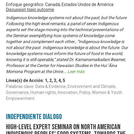
Enfoque geográfico: Canadá, Estados Unidos de América
Discussion topic outcome
Indigenous knowledge systems not about the past, but the future
Following the high-level remarks, a panel of seven Indigenous
experts set the stage moving into the technical presentations of
the Seminar exemplifying how systems of knowledge come
together and complement each other., “Indigenous knowledge is
not about the past. Indigenous knowledge is about the future. Our
knowledge systems must inform the future of food in the world,
knowing it is still operable,” stated Dr. Kamanamaikailani Beamer,
Professor at the Center for Hawaiian Studies in the Hui ‘Āina
Momona Program at the Unive
...
Leer más
Línea(s) de Acción:
1
,
2
,
3
,
4
,
5
Palabras clave: Data & Evidence, Environment and Climate,
Governance, Human rights, Innovation, Policy, Women & Youth
Empowerment
Independiente Diálogo
High-level Expert Seminar on North American