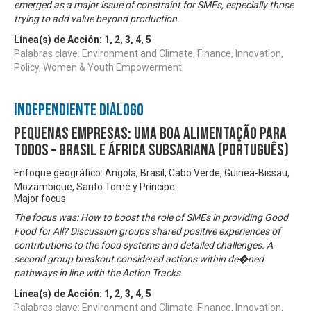
emerged as a major issue of constraint for SMEs, especially those
trying to add value beyond production.
Línea(s) de Acción:
1
,
2
,
3
,
4
,
5
Palabras clave: Environment and Climate, Finance, Innovation,
Policy, Women & Youth Empowerment
Independiente Diálogo
Pequenas Empresas: Uma Boa Alimentação para
Todos – Brasil e África Subsariana (Português)
Enfoque geográfico: Angola, Brasil, Cabo Verde, Guinea-Bissau,
Mozambique, Santo Tomé y Príncipe
Major focus
The focus was: How to boost the role of SMEs in providing Good
Food for All? Discussion groups shared positive experiences of
contributions to the food systems and detailed challenges. A
second group breakout considered actions within de�ned
pathways in line with the Action Tracks.
Línea(s) de Acción:
1
,
2
,
3
,
4
,
5
Palabras clave: Environment and Climate, Finance, Innovation,