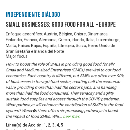
Independiente Diálogo
Small Businesses: Good Food for All – Europe
Enfoque geográfico: Austria, Bélgica, Chipre, Dinamarca,
Finlandia, Francia, Alemania, Grecia, Irlanda, Italia, Luxemburgo,
Malta, Países Bajos, España, Швеция, Suiza, Reino Unido de
Gran Bretaña e Irlanda del Norte
Major focus
How to boost the role of SMEs in providing good food for all?
Small and Medium-sized Enterprises (SMEs) are vital to our food
economies. Each country is different, but SMEs are often over 90%
of businesses in the agri-food sector, creating half the economic
value, providing more than half the sector’s jobs, and handling
more than half the food consumed. Their tenacity and agility
sustain food supplies and access through the COVID pandemic.
What pathways will enhance the contribution of SMEs to the food
system? Wasa�ri here offers six promising pathways to boost
the impact of food SMEs. Whi
...
Leer más
Línea(s) de Acción:
1
,
2
,
3
,
4
,
5