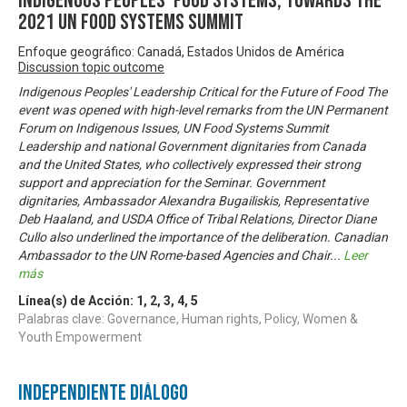
Indigenous Peoples’ Food Systems, towards the
2021 UN Food Systems Summit
Enfoque geográfico: Canadá, Estados Unidos de América
Discussion topic outcome
Indigenous Peoples' Leadership Critical for the Future of Food The
event was opened with high-level remarks from the UN Permanent
Forum on Indigenous Issues, UN Food Systems Summit
Leadership and national Government dignitaries from Canada
and the United States, who collectively expressed their strong
support and appreciation for the Seminar. Government
dignitaries, Ambassador Alexandra Bugailiskis, Representative
Deb Haaland, and USDA Office of Tribal Relations, Director Diane
Cullo also underlined the importance of the deliberation. Canadian
Ambassador to the UN Rome-based Agencies and Chair
...
Leer
más
Línea(s) de Acción:
1
,
2
,
3
,
4
,
5
Palabras clave: Governance, Human rights, Policy, Women &
Youth Empowerment
Independiente Diálogo