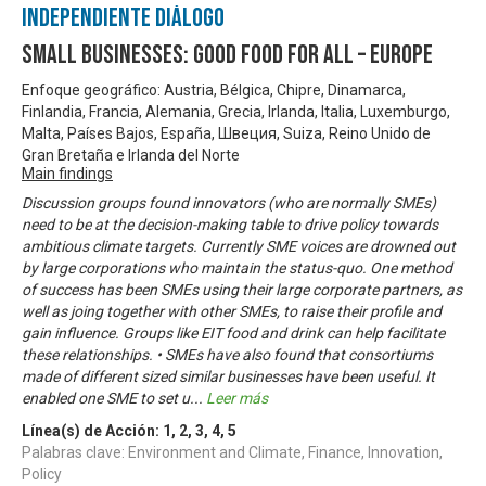
Independiente Diálogo
Small Businesses: Good Food for All – Europe
Enfoque geográfico: Austria, Bélgica, Chipre, Dinamarca,
Finlandia, Francia, Alemania, Grecia, Irlanda, Italia, Luxemburgo,
Malta, Países Bajos, España, Швеция, Suiza, Reino Unido de
Gran Bretaña e Irlanda del Norte
Main findings
Discussion groups found innovators (who are normally SMEs)
need to be at the decision-making table to drive policy towards
ambitious climate targets. Currently SME voices are drowned out
by large corporations who maintain the status-quo. One method
of success has been SMEs using their large corporate partners, as
well as joing together with other SMEs, to raise their profile and
gain influence. Groups like EIT food and drink can help facilitate
these relationships. • SMEs have also found that consortiums
made of different sized similar businesses have been useful. It
enabled one SME to set u
...
Leer más
Línea(s) de Acción:
1
,
2
,
3
,
4
,
5
Palabras clave: Environment and Climate, Finance, Innovation,
Policy