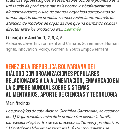
prácticas agroecológicas y sustentables donde la prioridad es la
utilización de productos naturales como los biofertilizantes,
biocontroladores, el uso de abonos orgánicos compuestos de
humus liquido como prácticas conservacionistas, además de
atención de modelos de organización que ha permitido colocar
directamente los productos en
...
Leer más
Línea(s) de Acción:
1
,
2
,
3
,
4
,
5
Palabras clave: Environment and Climate, Governance, Human
rights, Innovation, Policy, Women & Youth Empowerment
Venezuela (República Bolivariana de)
Diálogo con Organizaciones Populares
relacionadas a la Alimentación, enmarcado en
la Cumbre Mundial sobre Sistemas
Alimentarios. Aporte de Ciencias y Tecnologia
Main findings
Los principios de esta Alianza Científico-Campesina, se resumen
en: 1) Organización social de la producción siendo la familia
campesina el epicentro de los procesos culturales y productivos.
2) Contribuir al desarrollo territorial. 3) Reconocimiento de