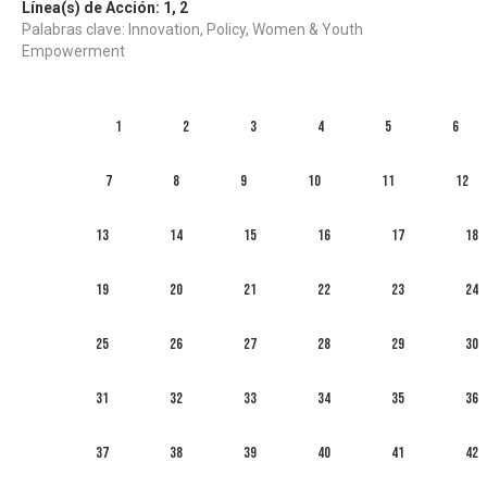
Línea(s) de Acción:
1
,
2
Palabras clave: Innovation, Policy, Women & Youth
Empowerment
1
2
3
4
5
6
7
8
9
10
11
12
13
14
15
16
17
18
19
20
21
22
23
24
25
26
27
28
29
30
31
32
33
34
35
36
37
38
39
40
41
42