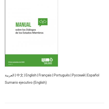
العربية
|
中文
|
English
|
Français
|
Português
|
Русский
|
Español
Sumario ejecutivo (English)