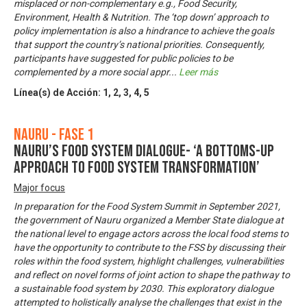
misplaced or non-complementary e.g., Food Security,
Environment, Health & Nutrition. The ‘top down’ approach to
policy implementation is also a hindrance to achieve the goals
that support the country’s national priorities. Consequently,
participants have suggested for public policies to be
complemented by a more social appr
...
Leer más
Línea(s) de Acción:
1
,
2
,
3
,
4
,
5
Nauru - Fase 1
Nauru’s Food System Dialogue- ‘A bottoms-up
approach to food system transformation’
Major focus
In preparation for the Food System Summit in September 2021,
the government of Nauru organized a Member State dialogue at
the national level to engage actors across the local food stems to
have the opportunity to contribute to the FSS by discussing their
roles within the food system, highlight challenges, vulnerabilities
and reflect on novel forms of joint action to shape the pathway to
a sustainable food system by 2030. This exploratory dialogue
attempted to holistically analyse the challenges that exist in the