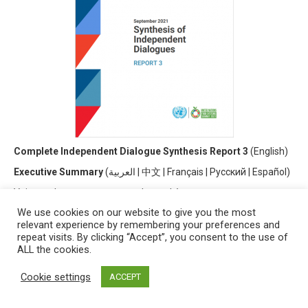
Complete Independent Dialogue Synthesis Report 3
(
English)
Executive Summary
(
العربية
|
中文
|
Français
|
Русский
|
Español)
V
oir tous les autres rapports de synthèse
We use cookies on our website to give you the most
relevant experience by remembering your preferences and
repeat visits. By clicking “Accept”, you consent to the use of
ALL the cookies.
Cookie settings
ACCEPT