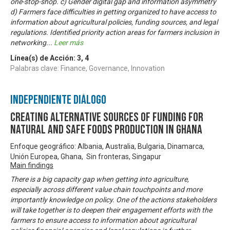
one-stop-shop. c) Gender digital gap and information asymmetry
d) Farmers face difficulties in getting organized to have access to
information about agricultural policies, funding sources, and legal
regulations. Identified priority action areas for farmers inclusion in
networking
...
Leer más
Línea(s) de Acción:
3
,
4
Palabras clave: Finance, Governance, Innovation
Independiente Diálogo
Creating Alternative Sources of Funding for
Natural and Safe Foods Production in Ghana
Enfoque geográfico: Albania, Australia, Bulgaria, Dinamarca,
Unión Europea, Ghana, Sin fronteras, Singapur
Main findings
There is a big capacity gap when getting into agriculture,
especially across different value chain touchpoints and more
importantly knowledge on policy. One of the actions stakeholders
will take together is to deepen their engagement efforts with the
farmers to ensure access to information about agricultural