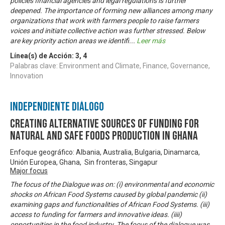
policies financial agencies and legal regulations is further
deepened. The importance of forming new alliances among many
organizations that work with farmers people to raise farmers
voices and initiate collective action was further stressed. Below
are key priority action areas we identifi
...
Leer más
Línea(s) de Acción:
3
,
4
Palabras clave: Environment and Climate, Finance, Governance,
Innovation
Independiente Diálogo
Creating Alternative Sources of Funding for
Natural and Safe Foods Production in Ghana
Enfoque geográfico: Albania, Australia, Bulgaria, Dinamarca,
Unión Europea, Ghana, Sin fronteras, Singapur
Major focus
The focus of the Dialogue was on: (i) environmental and economic
shocks on African Food Systems caused by global pandemic (ii)
examining gaps and functionalities of African Food Systems. (iii)
access to funding for farmers and innovative ideas. (iiii)
opportunities in the food industry. The focus of the dialogue was