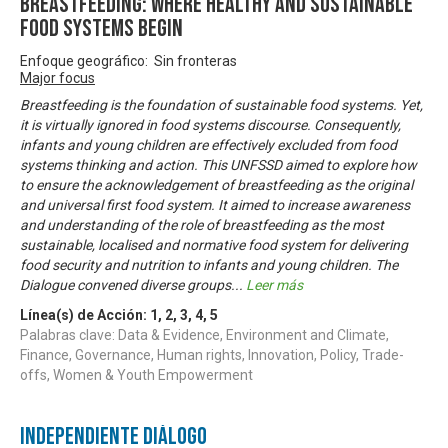
Breastfeeding: where healthy and sustainable
food systems begin
Enfoque geográfico: Sin fronteras
Major focus
Breastfeeding is the foundation of sustainable food systems. Yet,
it is virtually ignored in food systems discourse. Consequently,
infants and young children are effectively excluded from food
systems thinking and action. This UNFSSD aimed to explore how
to ensure the acknowledgement of breastfeeding as the original
and universal first food system. It aimed to increase awareness
and understanding of the role of breastfeeding as the most
sustainable, localised and normative food system for delivering
food security and nutrition to infants and young children. The
Dialogue convened diverse groups
...
Leer más
Línea(s) de Acción:
1
,
2
,
3
,
4
,
5
Palabras clave: Data & Evidence, Environment and Climate,
Finance, Governance, Human rights, Innovation, Policy, Trade-
offs, Women & Youth Empowerment
Independiente Diálogo