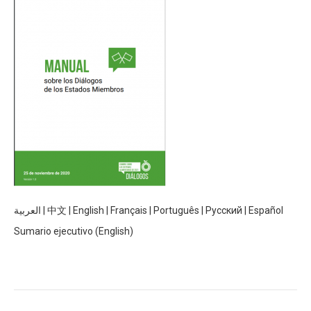
العربية
|
中文
|
English
|
Français
|
Português
|
Русский
|
Español
Sumario ejecutivo (English)