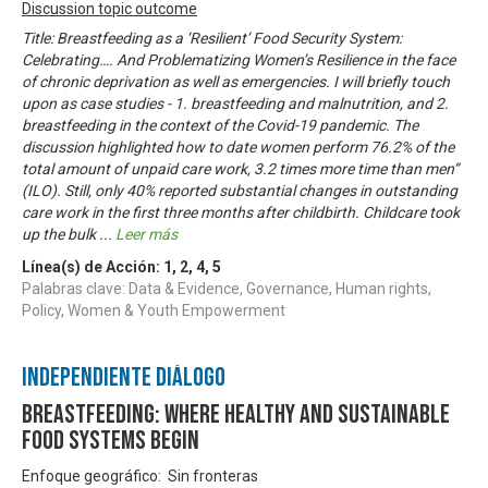
Discussion topic outcome
Title: Breastfeeding as a ‘Resilient’ Food Security System:
Celebrating…. And Problematizing Women’s Resilience in the face
of chronic deprivation as well as emergencies. I will briefly touch
upon as case studies - 1. breastfeeding and malnutrition, and 2.
breastfeeding in the context of the Covid-19 pandemic. The
discussion highlighted how to date women perform 76.2% of the
total amount of unpaid care work, 3.2 times more time than men”
(ILO). Still, only 40% reported substantial changes in outstanding
care work in the first three months after childbirth. Childcare took
up the bulk
...
Leer más
Línea(s) de Acción:
1
,
2
,
4
,
5
Palabras clave: Data & Evidence, Governance, Human rights,
Policy, Women & Youth Empowerment
Independiente Diálogo
Breastfeeding: where healthy and sustainable
food systems begin
Enfoque geográfico: Sin fronteras