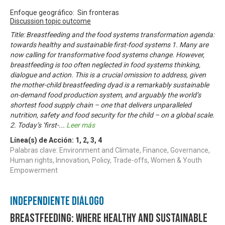
Enfoque geográfico: Sin fronteras
Discussion topic outcome
Title: Breastfeeding and the food systems transformation agenda:
towards healthy and sustainable first-food systems 1. Many are
now calling for transformative food systems change. However,
breastfeeding is too often neglected in food systems thinking,
dialogue and action. This is a crucial omission to address, given
the mother-child breastfeeding dyad is a remarkably sustainable
on-demand food production system, and arguably the world’s
shortest food supply chain – one that delivers unparalleled
nutrition, safety and food security for the child – on a global scale.
2. Today’s ‘first-
...
Leer más
Línea(s) de Acción:
1
,
2
,
3
,
4
Palabras clave: Environment and Climate, Finance, Governance,
Human rights, Innovation, Policy, Trade-offs, Women & Youth
Empowerment
Independiente Diálogo
Breastfeeding: where healthy and sustainable