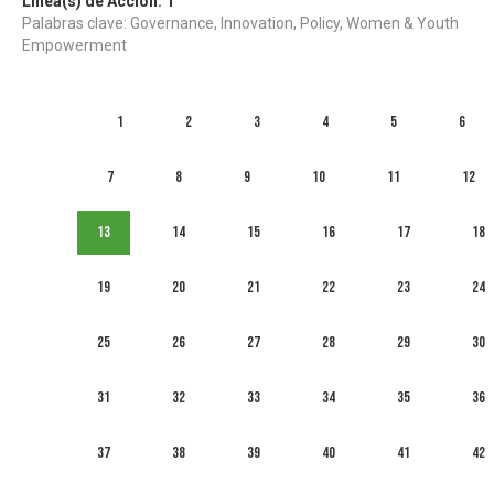
Línea(s) de Acción:
1
Palabras clave: Governance, Innovation, Policy, Women & Youth
Empowerment
1
2
3
4
5
6
7
8
9
10
11
12
13
14
15
16
17
18
19
20
21
22
23
24
25
26
27
28
29
30
31
32
33
34
35
36
37
38
39
40
41
42