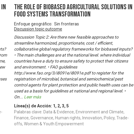
 in
The Role of Biobased Agricultural Solutions in
Food Systems Transformation
Enfoque geográfico: Sin fronteras
Discussion topic outcome
Discussion Topic 2: Are there new feasible approaches to
streamline harmonized, proportionate, cost / efficient,
uts?
collaborative global regulatory frameworks for biobased inputs?
from
• The main challenges are at the national level. where individual
me,
countries have a duty to ensure safety to protect their citizens
new
and environment. • FAO guidelines
http://www.fao.org/3/i8091e/i8091e.pdf to register for the
uses
registration of microbial, botanical and semiochemical pest
control agents for plant protection and public health uses can be
used as a basis for guidelines at national and regional level. •
On
...
Leer más
Línea(s) de Acción:
1
,
2
,
3
,
5
e-
Palabras clave: Data & Evidence, Environment and Climate,
Finance, Governance, Human rights, Innovation, Policy, Trade-
offs, Women & Youth Empowerment