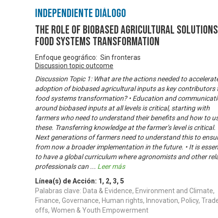
Independiente Diálogo
The Role of Biobased Agricultural Solutions
Food Systems Transformation
Enfoque geográfico: Sin fronteras
Discussion topic outcome
Discussion Topic 1: What are the actions needed to accelerat
adoption of biobased agricultural inputs as key contributors 
food systems transformation? • Education and communicat
around biobased inputs at all levels is critical, starting with
farmers who need to understand their benefits and how to u
these. Transferring knowledge at the farmer’s level is critical. 
Next generations of farmers need to understand this to ensu
from now a broader implementation in the future. • It is essen
to have a global curriculum where agronomists and other rel
professionals can
...
Leer más
Línea(s) de Acción:
1
,
2
,
3
,
5
Palabras clave: Data & Evidence, Environment and Climate,
Finance, Governance, Human rights, Innovation, Policy, Trad
offs, Women & Youth Empowerment