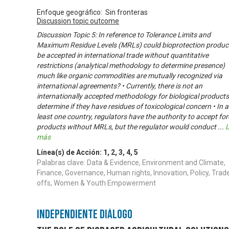
Enfoque geográfico: Sin fronteras
Discussion topic outcome
Discussion Topic 5: In reference to Tolerance Limits and
Maximum Residue Levels (MRLs) could bioprotection produc
be accepted in international trade without quantitative
restrictions (analytical methodology to determine presence)
much like organic commodities are mutually recognized via
international agreements? • Currently, there is not an
internationally accepted methodology for biological products
determine if they have residues of toxicological concern • In a
least one country, regulators have the authority to accept for
products without MRLs, but the regulator would conduct
...
L
más
Línea(s) de Acción:
1
,
2
,
3
,
4
,
5
Palabras clave: Data & Evidence, Environment and Climate,
Finance, Governance, Human rights, Innovation, Policy, Trad
offs, Women & Youth Empowerment
Independiente Diálogo