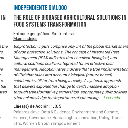
Independiente Diálogo
 in
The Role of Biobased Agricultural Solutions in
Food Systems Transformation
Enfoque geográfico: Sin fronteras
Main findings
e the
Bioprotection inputs comprise only 5% of the global market share
to
of crop protection solutions. The concept of Integrated Pest
ion
Management (IPM) indicates that chemical, biological, and
cultural solutions shall be integrated for an effective pest
se
management. Adoption rates indicate that a true implementatio
•
of IPM that takes into account biological (nature based)
re
solutions, is still far from being a reality. A systemic approach
tial
that delivers exponential change towards massive adoption
ated
through transformative partnerships, appropriate public policies
(that acknowledge the importance of enhancing
...
Leer más
Línea(s) de Acción:
1
,
3
,
5
Palabras clave: Data & Evidence, Environment and Climate,
e-
Finance, Governance, Human rights, Innovation, Policy, Trade-
offs, Women & Youth Empowerment