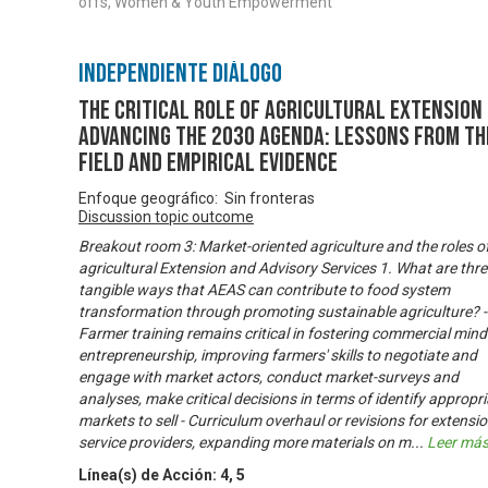
offs, Women & Youth Empowerment
Independiente Diálogo
The Critical Role of Agricultural Extension 
Advancing the 2030 Agenda: Lessons from th
Field and Empirical Evidence
Enfoque geográfico: Sin fronteras
Discussion topic outcome
Breakout room 3: Market-oriented agriculture and the roles o
agricultural Extension and Advisory Services 1. What are thre
tangible ways that AEAS can contribute to food system
transformation through promoting sustainable agriculture? -
Farmer training remains critical in fostering commercial mind
entrepreneurship, improving farmers' skills to negotiate and
engage with market actors, conduct market-surveys and
analyses, make critical decisions in terms of identify appropr
markets to sell - Curriculum overhaul or revisions for extensi
service providers, expanding more materials on m
...
Leer má
Línea(s) de Acción:
4
,
5