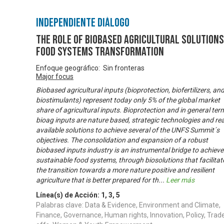
Independiente Diálogo
The Role of Biobased Agricultural Solutions
Food Systems Transformation
Enfoque geográfico: Sin fronteras
Major focus
Biobased agricultural inputs (bioprotection, biofertilizers, an
biostimulants) represent today only 5% of the global market
share of agricultural inputs. Bioprotection and in general ter
bioag inputs are nature based, strategic technologies and rea
available solutions to achieve several of the UNFS Summit´s
objectives. The consolidation and expansion of a robust
biobased inputs industry is an instrumental bridge to achieve
sustainable food systems, through biosolutions that facilitat
the transition towards a more nature positive and resilient
agriculture that is better prepared for th
...
Leer más
Línea(s) de Acción:
1
,
3
,
5
Palabras clave: Data & Evidence, Environment and Climate,
Finance, Governance, Human rights, Innovation, Policy, Trad