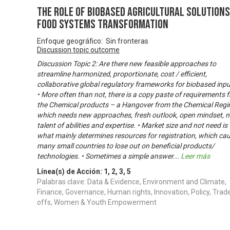
The Role of Biobased Agricultural Solutions
Food Systems Transformation
Enfoque geográfico: Sin fronteras
Discussion topic outcome
Discussion Topic 2: Are there new feasible approaches to
streamline harmonized, proportionate, cost / efficient,
collaborative global regulatory frameworks for biobased inp
• More often than not, there is a copy paste of requirements 
the Chemical products – a Hangover from the Chemical Regi
which needs new approaches, fresh outlook, open mindset, 
talent of abilities and expertise. • Market size and not need is
what mainly determines resources for registration, which ca
many small countries to lose out on beneficial products/
technologies. • Sometimes a simple answer
...
Leer más
Línea(s) de Acción:
1
,
2
,
3
,
5
Palabras clave: Data & Evidence, Environment and Climate,
Finance, Governance, Human rights, Innovation, Policy, Trad
offs, Women & Youth Empowerment