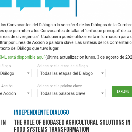
 los Convocantes del Diálogo a la sección 4 de los Diálogos de la Cumb
s que permiten a los Convocantes detallar el "enfoque principal" de su d
"áreas de divergencia". Cualquiera puede utilizar esta información para d
ltrar por Línea de Acción o palabra clave. Las síntesis de los Comentari
ntexto del Diálogo que tuvo lugar.
XML está disponible aquí
(última actualización
lunes, 3 de agosto de 20
Diálogo
Seleccione la etapa de diálogo
 Diálogo
Todas las etapas del Diálogo
e Acción
Seleccione la palabra clave
de Acción
Todas las palabras clave
Independiente Diálogo
 in
The Role of Biobased Agricultural Solutions in
Food Systems Transformation