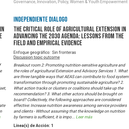
Governance, Innovation, Policy, Women & Youth Empowerment
Independiente Diálogo
in
The Critical Role of Agricultural Extension in
e
Advancing the 2030 Agenda: Lessons from the
Field and Empirical Evidence
Enfoque geográfico: Sin fronteras
Discussion topic outcome
f
Breakout room 2: Promoting nutrition-sensitive agriculture and
e
the roles of agricultural Extension and Advisory Services 1. What
are three tangible ways that AEAS can contribute to food system
transformation through promoting sustainable agriculture? 2.
set,
What action tracks or clusters or coalitions should take up the
recommendation? 3. What other actors should be brought on
board? Collectively, the following approaches are considered
iate
effective: Increase nutrition awareness among service providers
on
and clients - Without assuming that the knowledge on nutrition
s
by farmers is sufficient, it is impo
...
Leer más
Línea(s) de Acción:
1