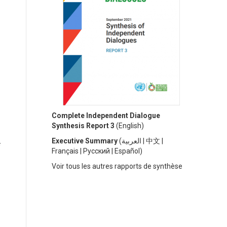
Complete Independent Dialogue
Synthesis Report 3
(
English)
Executive Summary
(
العربية
|
中文
|
Français
|
Русский
|
Español)
V
oir tous les autres rapports de synthèse