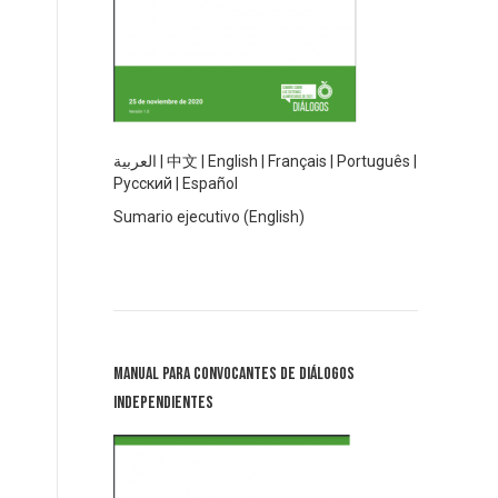
العربية
|
中文
|
English
|
Français
|
Português
|
Русский
|
Español
Sumario ejecutivo (English)
Manual para Convocantes de Diálogos
Independientes