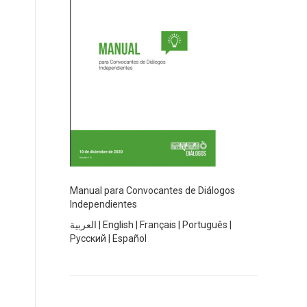
Manual para Convocantes de Diálogos
Independientes
العربية
|
English
|
Français
|
Português
|
Русский
|
Español