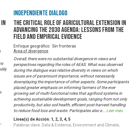
Independiente Diálogo
 in
The Critical Role of Agricultural Extension in
Advancing the 2030 Agenda: Lessons from the
Field and Empirical Evidence
Enfoque geográfico: Sin fronteras
Area of divergence
d
Overall, there were no substantial divergence in views and
ms
perspectives regarding the roles of AEAS. What was observed
dily
during the dialogue was relative diversity in views on which
issues are of paramount importance, without necessarily
downplaying the importance of other aspects. Some participants
placed greater emphasis on informing farmers of the ever
e
growing set of multi-functional roles that agrifood systems in
achieving sustainable development goals, ranging from not only
productivity, but also soil health, efficient post-harvest handling
to reduce food loss and waste. Participates also e
...
Leer más
Línea(s) de Acción:
1
,
2
,
3
,
4
,
5
e-
Palabras clave: Data & Evidence, Environment and Climate,