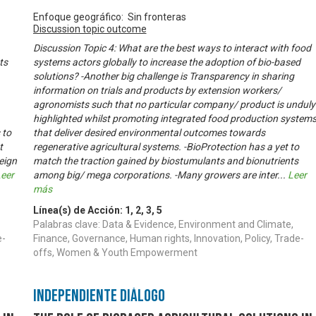
Enfoque geográfico: Sin fronteras
Discussion topic outcome
Discussion Topic 4: What are the best ways to interact with food
ts
systems actors globally to increase the adoption of bio-based
solutions? -Another big challenge is Transparency in sharing
information on trials and products by extension workers/
agronomists such that no particular company/ product is unduly
highlighted whilst promoting integrated food production system
 to
that deliver desired environmental outcomes towards
t
regenerative agricultural systems. -BioProtection has a yet to
eign
match the traction gained by biostumulants and bionutrients
eer
among big/ mega corporations. -Many growers are inter
...
Leer
más
Línea(s) de Acción:
1
,
2
,
3
,
5
Palabras clave: Data & Evidence, Environment and Climate,
e-
Finance, Governance, Human rights, Innovation, Policy, Trade-
offs, Women & Youth Empowerment
Independiente Diálogo