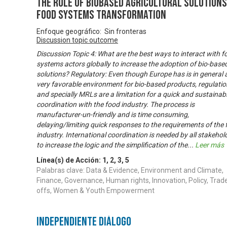
The Role of Biobased Agricultural Solutions
Food Systems Transformation
Enfoque geográfico: Sin fronteras
Discussion topic outcome
Discussion Topic 4: What are the best ways to interact with f
systems actors globally to increase the adoption of bio-base
solutions? Regulatory: Even though Europe has is in general 
very favorable environment for bio-based products, regulati
and specially MRLs are a limitation for a quick and sustainab
coordination with the food industry. The process is
manufacturer-un-friendly and is time consuming,
delaying/limiting quick responses to the requirements of the
industry. International coordination is needed by all stakehol
to increase the logic and the simplification of the
...
Leer más
Línea(s) de Acción:
1
,
2
,
3
,
5
Palabras clave: Data & Evidence, Environment and Climate,
Finance, Governance, Human rights, Innovation, Policy, Trad
offs, Women & Youth Empowerment
Independiente Diálogo