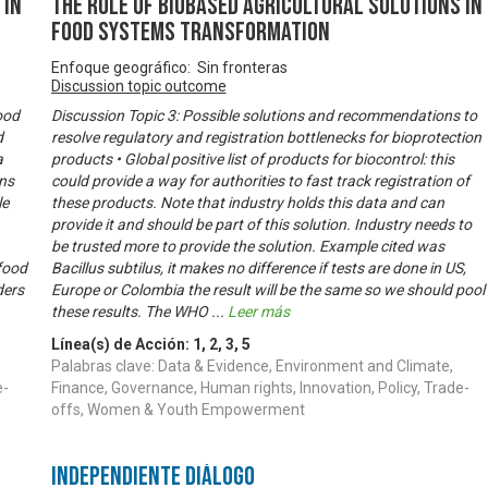
 in
The Role of Biobased Agricultural Solutions in
Food Systems Transformation
Enfoque geográfico: Sin fronteras
Discussion topic outcome
ood
Discussion Topic 3: Possible solutions and recommendations to
d
resolve regulatory and registration bottlenecks for bioprotection
a
products • Global positive list of products for biocontrol: this
ons
could provide a way for authorities to fast track registration of
le
these products. Note that industry holds this data and can
provide it and should be part of this solution. Industry needs to
be trusted more to provide the solution. Example cited was
 food
Bacillus subtilus, it makes no difference if tests are done in US,
ders
Europe or Colombia the result will be the same so we should pool
these results. The WHO
...
Leer más
Línea(s) de Acción:
1
,
2
,
3
,
5
Palabras clave: Data & Evidence, Environment and Climate,
e-
Finance, Governance, Human rights, Innovation, Policy, Trade-
offs, Women & Youth Empowerment
Independiente Diálogo