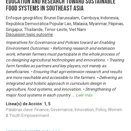
Education and Research toward Sustainable
Food Systems in Southeast Asia
Enfoque geográfico: Brunei Darussalam, Camboya, Indonesia,
República Democrática Popular Lao, Malasia, Myanmar, Filipinas,
Singapur, Thaïlande, Timor-Leste, Viet Nam
Discussion topic outcome
Imperatives for Governance and Policies toward an Enabling
Environment Outcomes: • Reforming research and extension
work, wherein farmers must participate in the whole process of
co-designing agricultural technologies and innovations. • Treating
farm families as partners and key players, not merely as
beneficiaries. • Ensuring that agri-extension research and results
are more reachable and accessible to the farmers. • Delivering an
integrated and holistic approach in curriculum design in
agriculture, food systems, and innovation. • Strengthening of
major food systems in each country
...
Leer más
Línea(s) de Acción:
1
,
5
Palabras clave: Finance, Governance, Innovation, Policy, Women
& Youth Empowerment