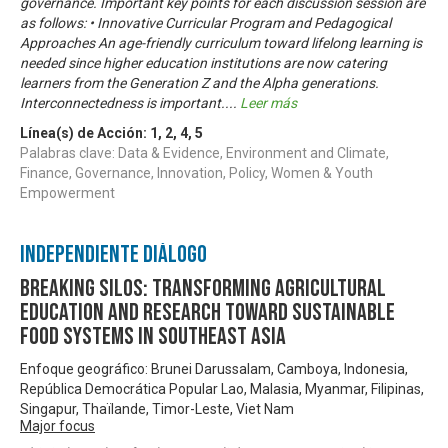
governance. Important key points for each discussion session are
as follows: • Innovative Curricular Program and Pedagogical
Approaches An age-friendly curriculum toward lifelong learning is
needed since higher education institutions are now catering
learners from the Generation Z and the Alpha generations.
Interconnectedness is important.
...
Leer más
Línea(s) de Acción:
1
,
2
,
4
,
5
Palabras clave: Data & Evidence, Environment and Climate,
Finance, Governance, Innovation, Policy, Women & Youth
Empowerment
Independiente Diálogo
Breaking Silos: Transforming Agricultural
Education and Research toward Sustainable
Food Systems in Southeast Asia
Enfoque geográfico: Brunei Darussalam, Camboya, Indonesia,
República Democrática Popular Lao, Malasia, Myanmar, Filipinas,
Singapur, Thaïlande, Timor-Leste, Viet Nam
Major focus