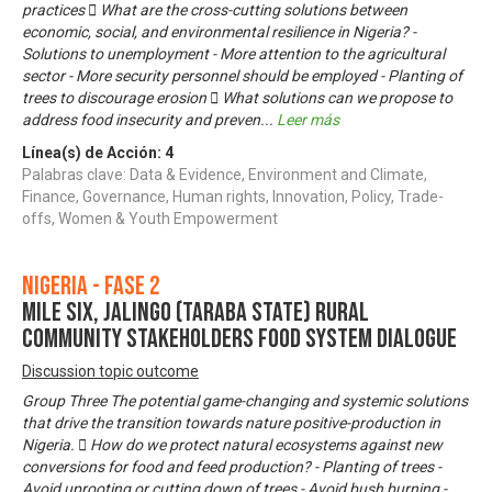
practices  What are the cross-cutting solutions between
economic, social, and environmental resilience in Nigeria? -
Solutions to unemployment - More attention to the agricultural
sector - More security personnel should be employed - Planting of
trees to discourage erosion  What solutions can we propose to
address food insecurity and preven
...
Leer más
Línea(s) de Acción:
4
Palabras clave: Data & Evidence, Environment and Climate,
Finance, Governance, Human rights, Innovation, Policy, Trade-
offs, Women & Youth Empowerment
Nigeria - Fase 2
MILE SIX, JALINGO (TARABA STATE) RURAL
COMMUNITY STAKEHOLDERS FOOD SYSTEM DIALOGUE
Discussion topic outcome
Group Three The potential game-changing and systemic solutions
that drive the transition towards nature positive-production in
Nigeria.  How do we protect natural ecosystems against new
conversions for food and feed production? - Planting of trees -
Avoid uprooting or cutting down of trees - Avoid bush burning -