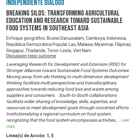
Independiente Diálogo
Breaking Silos: Transforming Agricultural
Education and Research toward Sustainable
Food Systems in Southeast Asia
Enfoque geográfico: Brunei Darussalam, Camboya, Indonesia,
República Democrática Popular Lao, Malasia, Myanmar, Filipinas,
Singapur, Thaïlande, Timor-Leste, Viet Nam
Discussion topic outcome
Leveraging Research for Development and Extension (RDE) for
Stronger Alliances toward Sustainable Food Systems Outcomes: ·
Moving away from silo thinking to multi-dimension development
thinking facilitate multi-perspectives and transdisciplinary
approaches towards reducing food loss and waste among
suppliers and consumers. · South-to-South collaborations
facilitate wider sharing of knowledge, skills, expertise, and
resources to meet development goals through concerted efforts. ·
Institutionalizing a regional curriculum on food system,
recognizing that the food system encompasses activities,
...
Leer
más
Línea(s) de Acción:
1
,
5