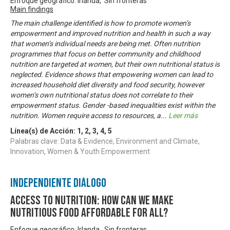
Enfoque geográfico: Irlanda, Sin fronteras
Main findings
The main challenge identified is how to promote women’s
empowerment and improved nutrition and health in such a way
that women’s individual needs are being met. Often nutrition
programmes that focus on better community and childhood
nutrition are targeted at women, but their own nutritional status is
neglected. Evidence shows that empowering women can lead to
increased household diet diversity and food security, however
women’s own nutritional status does not correlate to their
empowerment status. Gender -based inequalities exist within the
nutrition. Women require access to resources, a
...
Leer más
Línea(s) de Acción:
1
,
2
,
3
,
4
,
5
Palabras clave: Data & Evidence, Environment and Climate,
Innovation, Women & Youth Empowerment
Independiente Diálogo
Access to Nutrition: How can we make
nutritious food affordable for all?
Enfoque geográfico: Irlanda, Sin fronteras