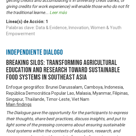
getting credits and accumulating it in university credit banks, or
giving credits for work experience) will enable those who do not fit
the traditional learne
...
Leer más
Línea(s) de Acción:
1
Palabras clave: Data & Evidence, Innovation, Women & Youth
Empowerment
Independiente Diálogo
Breaking Silos: Transforming Agricultural
Education and Research toward Sustainable
Food Systems in Southeast Asia
Enfoque geográfico: Brunei Darussalam, Camboya, Indonesia,
República Democrática Popular Lao, Malasia, Myanmar, Filipinas,
Singapur, Thaïlande, Timor-Leste, Viet Nam
Main findings
The Dialogue gave the opportunity for the participants to express
their thoughts, share best practices, discuss insights, and put to
light some of the pressing concerns about ensuring sustainable
food systems within the contexts of education, research, and