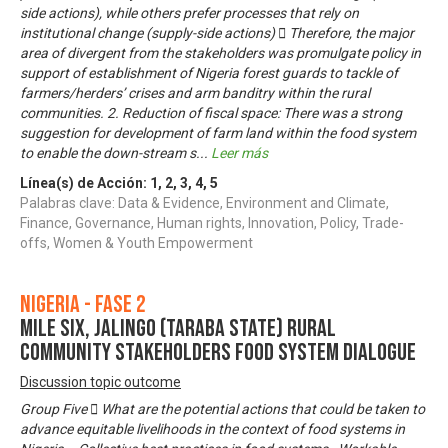
side actions), while others prefer processes that rely on
institutional change (supply-side actions)  Therefore, the major
area of divergent from the stakeholders was promulgate policy in
support of establishment of Nigeria forest guards to tackle of
farmers/herders’ crises and arm banditry within the rural
communities. 2. Reduction of fiscal space: There was a strong
suggestion for development of farm land within the food system
to enable the down-stream s
...
Leer más
Línea(s) de Acción:
1
,
2
,
3
,
4
,
5
Palabras clave: Data & Evidence, Environment and Climate,
Finance, Governance, Human rights, Innovation, Policy, Trade-
offs, Women & Youth Empowerment
Nigeria - Fase 2
MILE SIX, JALINGO (TARABA STATE) RURAL
COMMUNITY STAKEHOLDERS FOOD SYSTEM DIALOGUE
Discussion topic outcome
Group Five  What are the potential actions that could be taken to
advance equitable livelihoods in the context of food systems in