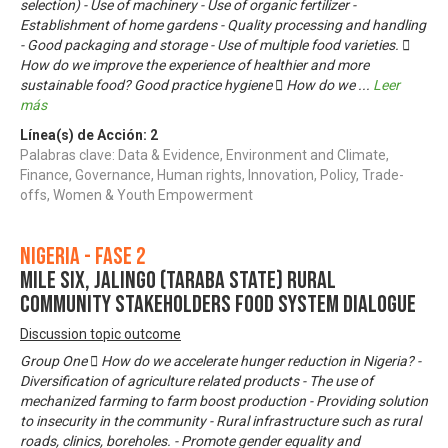
selection) - Use of machinery - Use of organic fertilizer -
Establishment of home gardens - Quality processing and handling
- Good packaging and storage - Use of multiple food varieties. 
How do we improve the experience of healthier and more
sustainable food? Good practice hygiene  How do we
...
Leer
más
Línea(s) de Acción:
2
Palabras clave: Data & Evidence, Environment and Climate,
Finance, Governance, Human rights, Innovation, Policy, Trade-
offs, Women & Youth Empowerment
Nigeria - Fase 2
MILE SIX, JALINGO (TARABA STATE) RURAL
COMMUNITY STAKEHOLDERS FOOD SYSTEM DIALOGUE
Discussion topic outcome
Group One  How do we accelerate hunger reduction in Nigeria? -
Diversification of agriculture related products - The use of
mechanized farming to farm boost production - Providing solution
to insecurity in the community - Rural infrastructure such as rural
roads, clinics, boreholes. - Promote gender equality and