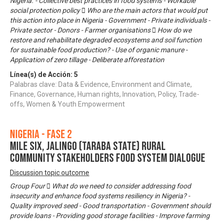
Nigeria. - Collective best practices in food systems - Workable
social protection policy  Who are the main actors that would put
this action into place in Nigeria - Government - Private individuals -
Private sector - Donors - Farmer organisations  How do we
restore and rehabilitate degraded ecosystems and soil function
for sustainable food production? - Use of organic manure -
Application of zero tillage - Deliberate afforestation
Línea(s) de Acción:
5
Palabras clave: Data & Evidence, Environment and Climate,
Finance, Governance, Human rights, Innovation, Policy, Trade-
offs, Women & Youth Empowerment
Nigeria - Fase 2
MILE SIX, JALINGO (TARABA STATE) RURAL
COMMUNITY STAKEHOLDERS FOOD SYSTEM DIALOGUE
Discussion topic outcome
Group Four  What do we need to consider addressing food
insecurity and enhance food systems resiliency in Nigeria? -
Quality improved seed - Good transportation - Government should
provide loans - Providing good storage facilities - Improve farming