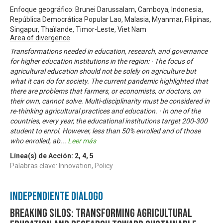
Enfoque geográfico: Brunei Darussalam, Camboya, Indonesia,
República Democrática Popular Lao, Malasia, Myanmar, Filipinas,
Singapur, Thaïlande, Timor-Leste, Viet Nam
Area of divergence
Transformations needed in education, research, and governance
for higher education institutions in the region: · The focus of
agricultural education should not be solely on agriculture but
what it can do for society. The current pandemic highlighted that
there are problems that farmers, or economists, or doctors, on
their own, cannot solve. Multi-disciplinarity must be considered in
re-thinking agricultural practices and education. · In one of the
countries, every year, the educational institutions target 200-300
student to enrol. However, less than 50% enrolled and of those
who enrolled, ab
...
Leer más
Línea(s) de Acción:
2
,
4
,
5
Palabras clave: Innovation, Policy
Independiente Diálogo
Breaking Silos: Transforming Agricultural