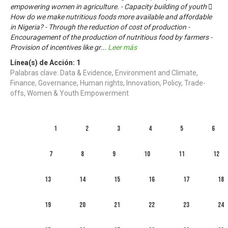
empowering women in agriculture. - Capacity building of youth 
How do we make nutritious foods more available and affordable
in Nigeria? - Through the reduction of cost of production -
Encouragement of the production of nutritious food by farmers -
Provision of incentives like gr
...
Leer más
Línea(s) de Acción:
1
Palabras clave: Data & Evidence, Environment and Climate,
Finance, Governance, Human rights, Innovation, Policy, Trade-
offs, Women & Youth Empowerment
1
2
3
4
5
6
7
8
9
10
11
12
13
14
15
16
17
18
19
20
21
22
23
24