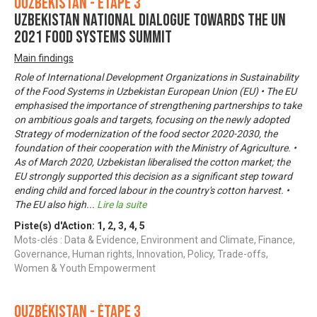
Ouzbékistan - Étape 3
UZBEKISTAN NATIONAL DIALOGUE TOWARDS THE UN
2021 FOOD SYSTEMS SUMMIT
Main findings
Role of International Development Organizations in Sustainability
of the Food Systems in Uzbekistan European Union (EU) • The EU
emphasised the importance of strengthening partnerships to take
on ambitious goals and targets, focusing on the newly adopted
Strategy of modernization of the food sector 2020-2030, the
foundation of their cooperation with the Ministry of Agriculture. •
As of March 2020, Uzbekistan liberalised the cotton market; the
EU strongly supported this decision as a significant step toward
ending child and forced labour in the country's cotton harvest. •
The EU also high
...
Lire la suite
Piste(s) d'Action:
1
,
2
,
3
,
4
,
5
Mots-clés : Data & Evidence, Environment and Climate, Finance,
Governance, Human rights, Innovation, Policy, Trade-offs,
Women & Youth Empowerment
Ouzbékistan - Étape 3