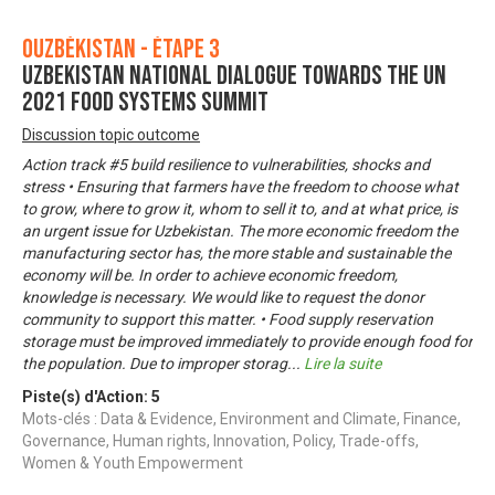
Ouzbékistan - Étape 3
UZBEKISTAN NATIONAL DIALOGUE TOWARDS THE UN
2021 FOOD SYSTEMS SUMMIT
Discussion topic outcome
Action track #5 build resilience to vulnerabilities, shocks and
stress • Ensuring that farmers have the freedom to choose what
to grow, where to grow it, whom to sell it to, and at what price, is
an urgent issue for Uzbekistan. The more economic freedom the
manufacturing sector has, the more stable and sustainable the
economy will be. In order to achieve economic freedom,
knowledge is necessary. We would like to request the donor
community to support this matter. • Food supply reservation
storage must be improved immediately to provide enough food for
the population. Due to improper storag
...
Lire la suite
Piste(s) d'Action:
5
Mots-clés : Data & Evidence, Environment and Climate, Finance,
Governance, Human rights, Innovation, Policy, Trade-offs,
Women & Youth Empowerment