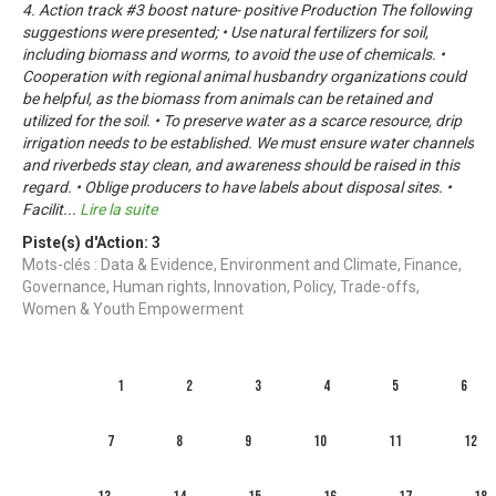
4. Action track #3 boost nature- positive Production The following
suggestions were presented; • Use natural fertilizers for soil,
including biomass and worms, to avoid the use of chemicals. •
Cooperation with regional animal husbandry organizations could
be helpful, as the biomass from animals can be retained and
utilized for the soil. • To preserve water as a scarce resource, drip
irrigation needs to be established. We must ensure water channels
and riverbeds stay clean, and awareness should be raised in this
regard. • Oblige producers to have labels about disposal sites. •
Facilit
...
Lire la suite
Piste(s) d'Action:
3
Mots-clés : Data & Evidence, Environment and Climate, Finance,
Governance, Human rights, Innovation, Policy, Trade-offs,
Women & Youth Empowerment
1
2
3
4
5
6
7
8
9
10
11
12