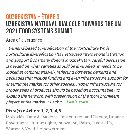
Ouzbékistan - Étape 3
UZBEKISTAN NATIONAL DIALOGUE TOWARDS THE UN
2021 FOOD SYSTEMS SUMMIT
Area of divergence
• Demand-based Diversification of the Horticulture While
horticultural diversification has attracted international attention
and support from many donors in Uzbekistan, careful discussion
is needed on what varieties should be diversified. It needs to be
looked at comprehensively, reflecting domestic demand and
packages that include funding and even infrastructure support for
entering the market for other species. Proper infrastructure for
proper sales of products should be based on accountability to
expand the network, with preservation of the more prominent
players at the market. • Lack o
...
Lire la suite
Piste(s) d'Action:
1
,
2
,
3
,
4
,
5
Mots-clés : Data & Evidence, Environment and Climate, Finance,
Governance, Human rights, Innovation, Policy, Trade-offs,
Women & Youth Empowerment