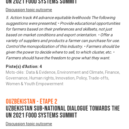
UN 2021 FOOD SYSTEMS SUMMIT
Discussion topic outcome
5. Action track #4 advance equitable livelihoods The following
suggestions were presented; • Provide educational opportunities
for farmers based on their preferences and skillsets, not just
based on market conditions and export orientation. • Offer a
variety of suppliers and products a farmer can purchase for use.
Control the monopolization of this industry. • Farmers should be
given the power to decide where to sell, to which cluster, etc. •
Farmers should have the freedom to grow what they want.
Piste(s) d'Action:
4
Mots-clés : Data & Evidence, Environment and Climate, Finance,
Governance, Human rights, Innovation, Policy, Trade-offs,
Women & Youth Empowerment
Ouzbékistan - Étape 2
UZBEKISTAN SUB-NATIONAL DIALOGUE TOWARDS THE
UN 2021 FOOD SYSTEMS SUMMIT
Discussion topic outcome