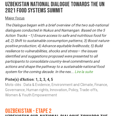
UZBEKISTAN NATIONAL DIALOGUE TOWARDS THE UN
2021 FOOD SYSTEMS SUMMIT
Major focus
The Dialogue began with a brief overview of the two sub-national
dialogues conducted in Nukus and Namangan. Based on the 5
Action Tracks –1) Ensure access to safe and nutritious food for
all; 2) Shift to sustainable consumption patterns; 3) Boost nature-
positive production; 4) Advance equitable livelihoods; 5) Build
resilience to vulnerabilities, shocks and stress— the issues
identified and suggestions proposed were presented to all
participants to consolidate country-level commitments and
actions and shape the pathway to a sustainable national food
system for the coming decade. In the nex
...
Lire la suite
Piste(s) d'Action:
1
,
2
,
3
,
4
,
5
Mots-clés : Data & Evidence, Environment and Climate, Finance,
Governance, Human rights, Innovation, Policy, Trade-offs,
Women & Youth Empowerment
Ouzbékistan - Étape 2