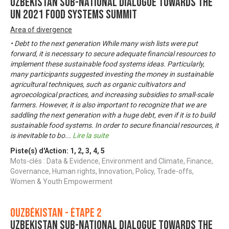
UZBEKISTAN SUB-NATIONAL DIALOGUE TOWARDS THE
UN 2021 FOOD SYSTEMS SUMMIT
Area of divergence
• Debt to the next generation While many wish lists were put
forward, it is necessary to secure adequate financial resources to
implement these sustainable food systems ideas. Particularly,
many participants suggested investing the money in sustainable
agricultural techniques, such as organic cultivators and
agroecological practices, and increasing subsidies to small-scale
farmers. However, it is also important to recognize that we are
saddling the next generation with a huge debt, even if it is to build
sustainable food systems. In order to secure financial resources, it
is inevitable to bo
...
Lire la suite
Piste(s) d'Action:
1
,
2
,
3
,
4
,
5
Mots-clés : Data & Evidence, Environment and Climate, Finance,
Governance, Human rights, Innovation, Policy, Trade-offs,
Women & Youth Empowerment
Ouzbékistan - Étape 2
UZBEKISTAN SUB-NATIONAL DIALOGUE TOWARDS THE