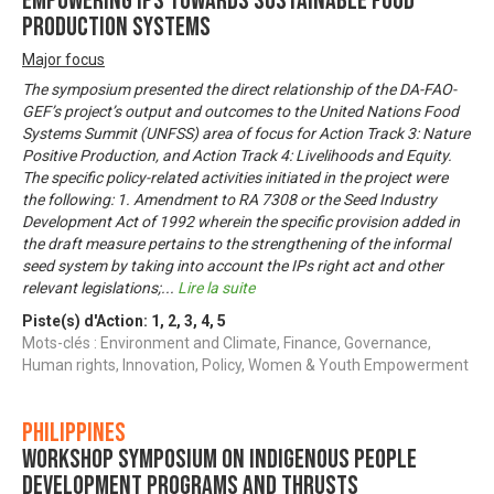
Empowering IPs Towards Sustainable Food
Production Systems
Major focus
The symposium presented the direct relationship of the DA-FAO-
GEF’s project’s output and outcomes to the United Nations Food
Systems Summit (UNFSS) area of focus for Action Track 3: Nature
Positive Production, and Action Track 4: Livelihoods and Equity.
The specific policy-related activities initiated in the project were
the following: 1. Amendment to RA 7308 or the Seed Industry
Development Act of 1992 wherein the specific provision added in
the draft measure pertains to the strengthening of the informal
seed system by taking into account the IPs right act and other
relevant legislations;
...
Lire la suite
Piste(s) d'Action:
1
,
2
,
3
,
4
,
5
Mots-clés : Environment and Climate, Finance, Governance,
Human rights, Innovation, Policy, Women & Youth Empowerment
Philippines
Workshop Symposium on Indigenous People
Development Programs and Thrusts