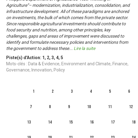
Agriculture”– modernization, industrialization, consolidation, and
infrastructure development. All of these paradigms are anchored
on investments, the bulk of which comes from the private sector.
Since responsible agricultural investments should contribute to
food security and nutrition, among other principles, key
challenges, gaps and areas of improvement were discussed to
identify and formulate necessary policies and interventions from
the government to address these
...
Lire la suite
Piste(s) d'Action:
1
,
2
,
3
,
4
,
5
Mots-clés : Data & Evidence, Environment and Climate, Finance,
Governance, Innovation, Policy
1
2
3
4
5
6
7
8
9
10
11
12
13
14
15
16
17
18
19
20
21
22
23
24