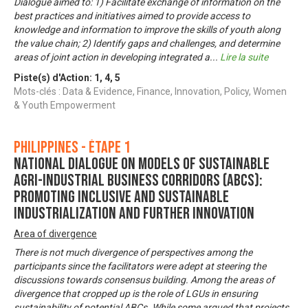
Dialogue aimed to: 1) Facilitate exchange of information on the
best practices and initiatives aimed to provide access to
knowledge and information to improve the skills of youth along
the value chain; 2) Identify gaps and challenges, and determine
areas of joint action in developing integrated a
...
Lire la suite
Piste(s) d'Action:
1
,
4
,
5
Mots-clés : Data & Evidence, Finance, Innovation, Policy, Women
& Youth Empowerment
Philippines - Étape 1
National Dialogue on Models of Sustainable
Agri-Industrial Business Corridors (ABCs):
Promoting Inclusive and Sustainable
Industrialization and Further Innovation
Area of divergence
There is not much divergence of perspectives among the
participants since the facilitators were adept at steering the
discussions towards consensus building. Among the areas of
divergence that cropped up is the role of LGUs in ensuring
sustainability of potential ABCs. While some argued that projects