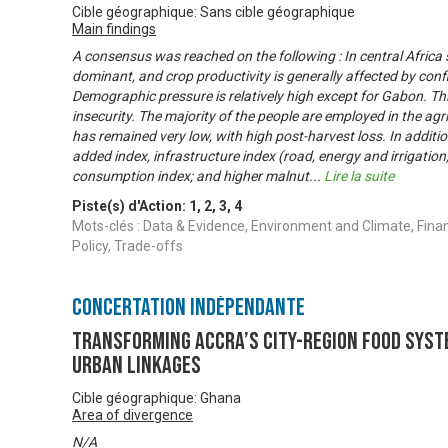
Cible géographique: Sans cible géographique
Main findings
A consensus was reached on the following : In central Africa 
dominant, and crop productivity is generally affected by conf
Demographic pressure is relatively high except for Gabon. This 
insecurity. The majority of the people are employed in the agr
has remained very low, with high post-harvest loss. In additio
added index, infrastructure index (road, energy and irrigatio
consumption index; and higher malnut
...
Lire la suite
Piste(s) d'Action:
1
,
2
,
3
,
4
Mots-clés : Data & Evidence, Environment and Climate, Fina
Policy, Trade-offs
Concertation Indépendante
Transforming Accra’s City-Region Food Syst
Urban Linkages
Cible géographique: Ghana
Area of divergence
N/A