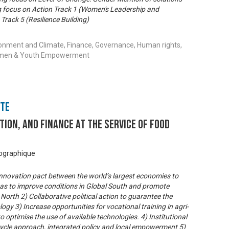
ong focus on Action Track 1 (Women's Leadership and
rack 5 (Resilience Building)
ronment and Climate, Finance, Governance, Human rights,
 Women & Youth Empowerment
nte
ation, and finance at the service of food
éographique
innovation pact between the world’s largest economies to
as to improve conditions in Global South and promote
 North 2) Collaborative political action to guarantee the
ogy 3) Increase opportunities for vocational training in agri-
 optimise the use of available technologies. 4) Institutional
fecycle approach, integrated policy and local empowerment 5)