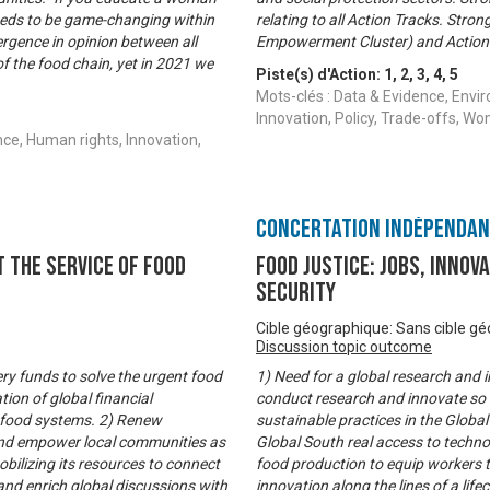
eeds to be game-changing within
relating to all Action Tracks. Str
rgence in opinion between all
Empowerment Cluster) and Action T
of the food chain, yet in 2021 we
Piste(s) d'Action:
1
,
2
,
3
,
4
,
5
Mots-clés : Data & Evidence, Envi
Innovation, Policy, Trade-offs,
ce, Human rights, Innovation,
Concertation Indépenda
t the service of food
Food Justice: Jobs, innov
security
Cible géographique: Sans cible g
Discussion topic outcome
ry funds to solve the urgent food
1) Need for a global research and 
tion of global financial
conduct research and innovate so 
ve food systems. 2) Renew
sustainable practices in the Global
and empower local communities as
Global South real access to technol
obilizing its resources to connect
food production to equip workers to
nd enrich global discussions with
innovation along the lines of a li