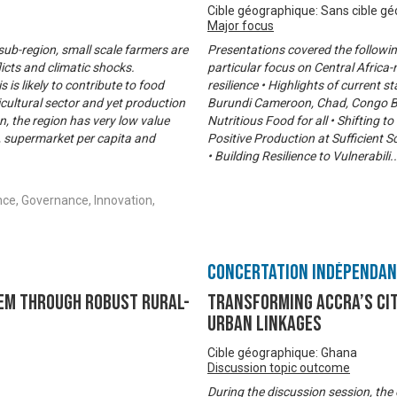
Cible géographique: Sans cible g
Major focus
sub-region, small scale farmers are
Presentations covered the followin
licts and climatic shocks.
particular focus on Central Africa
is likely to contribute to food
resilience • Highlights of current 
icultural sector and yet production
Burundi Cameroon, Chad, Congo Br
n, the region has very low value
Nutritious Food for all • Shifting
n, supermarket per capita and
Positive Production at Sufficient S
• Building Resilience to Vulnerabili
.
nce, Governance, Innovation,
Concertation Indépenda
em through Robust Rural-
Transforming Accra’s Ci
Urban Linkages
Cible géographique: Ghana
Discussion topic outcome
During the discussion session, the 