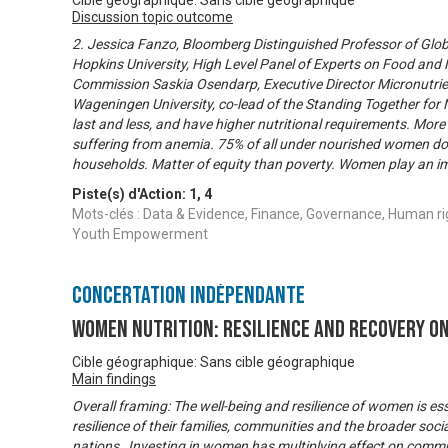
Cible géographique: Sans cible géographique
Discussion topic outcome
2. Jessica Fanzo, Bloomberg Distinguished Professor of Glob
Hopkins University, High Level Panel of Experts on Food and N
Commission Saskia Osendarp, Executive Director Micronutrie
Wageningen University, co-lead of the Standing Together for
last and less, and have higher nutritional requirements. Mor
suffering from anemia. 75% of all under nourished women do 
households. Matter of equity than poverty. Women play an i
Piste(s) d'Action:
1
,
4
Mots-clés : Data & Evidence, Finance, Governance, Human ri
Youth Empowerment
Concertation Indépendante
Women Nutrition: Resilience and Recovery on
Cible géographique: Sans cible géographique
Main findings
Overall framing: The well-being and resilience of women is es
resilience of their families, communities and the broader so
nations. Investing in women has multiplying effect on comm