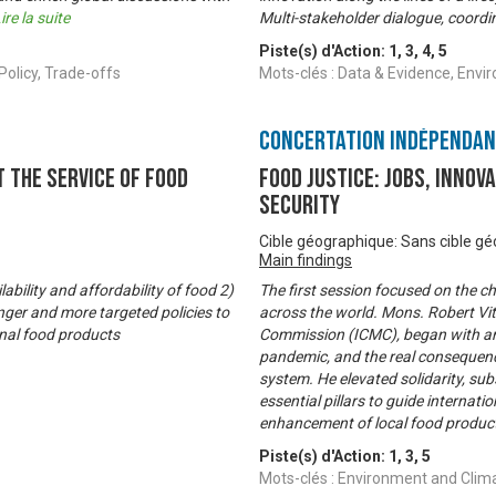
ire la suite
Multi-stakeholder dialogue, coordi
Piste(s) d'Action:
1
,
3
,
4
,
5
Policy, Trade-offs
Mots-clés : Data & Evidence, Envi
Concertation Indépenda
t the service of food
Food Justice: Jobs, innov
security
Cible géographique: Sans cible g
Main findings
bility and affordability of food 2)
The first session focused on the ch
er and more targeted policies to
across the world. Mons. Robert Viti
inal food products
Commission (ICMC), began with an a
pandemic, and the real consequenc
system. He elevated solidarity, sub
essential pillars to guide internati
enhancement of local food produc
Piste(s) d'Action:
1
,
3
,
5
Mots-clés : Environment and Clima