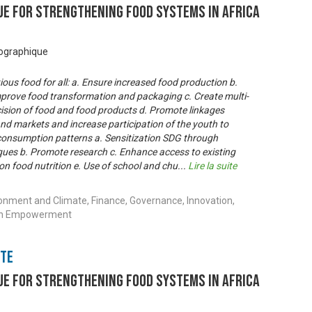
gue for Strengthening Food Systems in Africa
éographique
ious food for all: a. Ensure increased food production b.
prove food transformation and packaging c. Create multi-
cision of food and food products d. Promote linkages
nd markets and increase participation of the youth to
e consumption patterns a. Sensitization SDG through
es b. Promote research c. Enhance access to existing
n food nutrition e. Use of school and chu
...
Lire la suite
ronment and Climate, Finance, Governance, Innovation,
uth Empowerment
nte
gue for Strengthening Food Systems in Africa