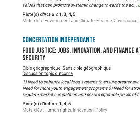
values that can promote systemic change towards the ac
...
L
Piste(s) d'Action:
1
,
3
,
4
,
5
Mots-clés : Environment and Climate, Finance, Governance, 
Concertation Indépendante
Food Justice: Jobs, innovation, and finance a
security
Cible géographique: Sans cible géographique
Discussion topic outcome
1) Need to enhance local food systems to ensure greater availa
Need for more youth engagement programs 3) Need for strong
regulate market competition and ensure equitable prices of f
Piste(s) d'Action:
1
,
4
,
5
Mots-clés : Human rights, Innovation, Policy