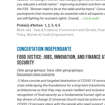
you educate a whole nation" - improving women's nutrition n
the FSS. "Women need to be at the table and be heard." Conve
participants that women play an essential role in all aspects 
are still fighting for women's rights. Overall,
...
Lire la suite
Piste(s) d'Action:
1
,
2
,
3
,
4
,
5
Mots-clés : Data & Evidence, Environment and Climate, Finan
Policy, Women & Youth Empowerment
Concertation Indépendante
Food Justice: Jobs, innovation, and finance a
security
Cible géographique: Sans cible géographique
Discussion topic outcome
1) More concise and targeted destination of COVID-19 recove
crisis while laying the foundations for a long-term transforma
architectures so that they may sustain resilient and inclusi
recognition of food security as a fundamental human right 
key drivers of change 3) Universal church must be active in m
COVID-19 recovery plans with the people who need support, a