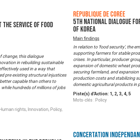
République de Corée
5th National Dialogue fo
t the service of food
of Korea
Main findings
In relation to 'food security', the
supporting farmers for stable prod
of change, this dialogue
crises. In particular, producer gro
ovation in rebuilding sustainable
expansion of domestic wheat produ
fectively used in a way that
securing farmland, and expansion 
 pre existing structural injustices
production costs and stabilizing 
better capable than others to
domestic agricultural products in 
while hundreds of millions of jobs
Piste(s) d'Action:
1
,
2
,
3
,
4
,
5
Mots-clés : Policy
uman rights, Innovation, Policy,
Concertation Indépenda