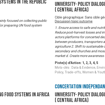
Systems in the Republic
University- Policy Dialo
( Central Africa)
Cible géographique: Sans cible g
inly focused on collecting public
Discussion topic outcome
d for preparing UN food system
1. Ensure access to safe and nutrit
Reduce post-harvest losses and im
actors platforms for concerted de
between producers, transporters a
agriculture 2. Shift to sustainabl
secondary and churches and mosqu
market d. Create more awareness o
Piste(s) d'Action:
1
,
2
,
3
,
4
,
5
Mots-clés : Data & Evidence, Envi
Policy, Trade-offs, Women & Yo
Concertation Indépenda
ng Food Systems in Africa
University- Policy Dialo
( Central Africa)