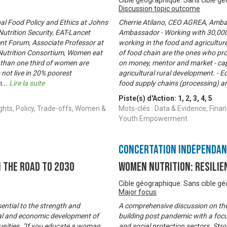
Cible géographique: Sans cible g
Discussion topic outcome
al Food Policy and Ethics at Johns
Cherrie Atilano, CEO AGREA, Amba
utrition Security, EAT-Lancet
Ambassador - Working with 30,000 
nt Forum, Associate Professor at
working in the food and agricultur
 Nutrition Consortium, Women eat
of food chain are the ones who pro
e than one third of women are
on money, mentor and market - capa
not live in 20% poorest
agricultural rural development. - 
m
...
Lire la suite
food supply chains (processing) a
Piste(s) d'Action:
1
,
2
,
3
,
4
,
5
ghts, Policy, Trade-offs, Women &
Mots-clés : Data & Evidence, Fina
Youth Empowerment
Concertation Indépenda
 the Road to 2030
Women Nutrition: Resilie
Cible géographique: Sans cible g
Major focus
sential to the strength and
A comprehensive discussion on the
cial and economic development of
building post pandemic with a foc
unities. "If you educate a woman
and social protection sectors. Str