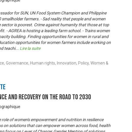
éographique
ssador for SUN, UN Food System Champion and Philippine
smallholder farmers. - Sad reality that people and women
e sector is poorest. Crime against humanity that those at top
fit. - AGREA is hosting a leading farm school. - Trains women
city building. Finding opportunities for women in rural and
Education opportunities for women farmers include working on
nd teachi
...
Lire la suite
nce, Governance, Human rights, Innovation, Policy, Women &
nte
nce and Recovery on the Road to 2030
éographique
 role of women's empowerment and nutrition in resilience
us on solutions that can empower women across food, health
ong focus on Lever of Change: Gender Mention of solutions