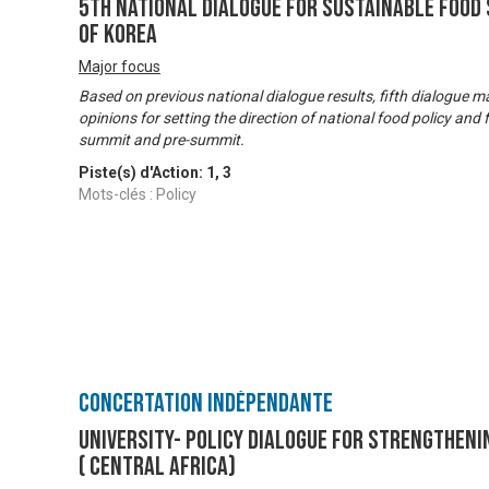
5th National Dialogue for Sustainable Food 
of Korea
Major focus
Based on previous national dialogue results, fifth dialogue ma
opinions for setting the direction of national food policy an
summit and pre-summit.
Piste(s) d'Action:
1
,
3
Mots-clés : Policy
Concertation Indépendante
University- Policy Dialogue for Strengtheni
( Central Africa)