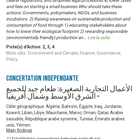
clearer regulations, and simplified legal procedures 4) lower taxes
and fees on starting a small business Who should take these
actions: Governments, policymakers, NGOs, and business
incubators. 2) Raising awareness on sustainable production and
consumption of food through 1) educating stakeholders about
how to lower their ecological footprint 2) rewarding responsible
(environmentally friendly) production an
...
Lire la suite
Piste(s) d'Action:
2
,
3
,
4
Mots-clés : Environment and Climate, Finance, Governance,
Policy
Concertation Indépendante
الأعمال التجارية الصغيرة: طعام جيد للجميع
– الشرق الأوسط وشمال أفريقيا
Cible géographique: Algérie, Bahreïn, Égypte, Iraq, Jordanie,
Koweït, Liban, Libye, Mauritanie, Maroc, Oman, Qatar, Arabie
saoudite, République arabe syrienne, Tunisie, Émirats arabes
unis, Yémen
Main findings
1) Establishing connections between agricultural