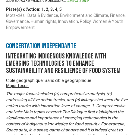
side to make inclusive decision
...
Lire la suite
Piste(s) d'Action:
1
,
2
,
3
,
4
,
5
Mots-clés : Data & Evidence, Environment and Climate, Finance,
Governance, Human rights, Innovation, Policy, Women & Youth
Empowerment
Concertation Indépendante
Integrating Indigenous Knowledge with
Emerging Technologies to Enhance
Sustainability and Resilience of Food System
Cible géographique: Sans cible géographique
Major focus
The major focus included (a) comprehensive analysis, (b)
addressing all five action tracks, and (c) linkages between the five
action tracks with innovation lever of change. 1. Comprehensive
analysis: Main topics covered: The Dialogue first highlighted the
significance and importance of emerging technologies in the
context of indigenous knowledge for food security. For example,
Space data, in a sense, game-changers and it is indeed great to