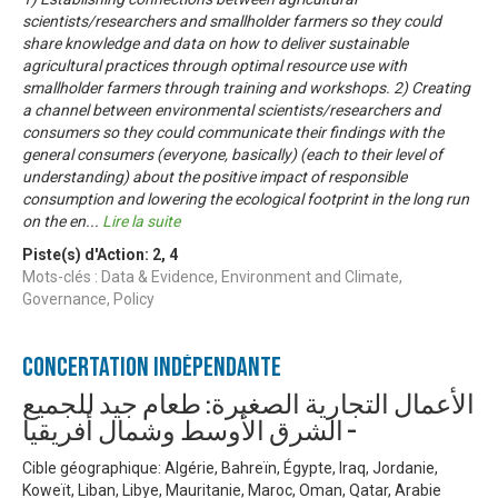
scientists/researchers and smallholder farmers so they could
share knowledge and data on how to deliver sustainable
agricultural practices through optimal resource use with
smallholder farmers through training and workshops. 2) Creating
a channel between environmental scientists/researchers and
consumers so they could communicate their findings with the
general consumers (everyone, basically) (each to their level of
understanding) about the positive impact of responsible
consumption and lowering the ecological footprint in the long run
on the en
...
Lire la suite
Piste(s) d'Action:
2
,
4
Mots-clés : Data & Evidence, Environment and Climate,
Governance, Policy
Concertation Indépendante
الأعمال التجارية الصغيرة: طعام جيد للجميع
– الشرق الأوسط وشمال أفريقيا
Cible géographique: Algérie, Bahreïn, Égypte, Iraq, Jordanie,
Koweït, Liban, Libye, Mauritanie, Maroc, Oman, Qatar, Arabie