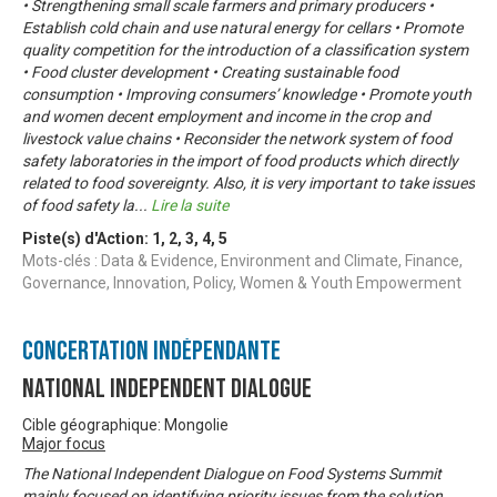
• Strengthening small scale farmers and primary producers •
Establish cold chain and use natural energy for cellars • Promote
quality competition for the introduction of a classification system
• Food cluster development • Creating sustainable food
consumption • Improving consumers’ knowledge • Promote youth
and women decent employment and income in the crop and
livestock value chains • Reconsider the network system of food
safety laboratories in the import of food products which directly
related to food sovereignty. Also, it is very important to take issues
of food safety la
...
Lire la suite
Piste(s) d'Action:
1
,
2
,
3
,
4
,
5
Mots-clés : Data & Evidence, Environment and Climate, Finance,
Governance, Innovation, Policy, Women & Youth Empowerment
Concertation Indépendante
National Independent Dialogue
Cible géographique: Mongolie
Major focus
The National Independent Dialogue on Food Systems Summit
mainly focused on identifying priority issues from the solution