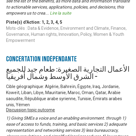
see the list of the benefits, as more data and information translate
to actionable services, applications, policies, and decisions, this
empowers us to crea
...
Lire la suite
Piste(s) d'Action:
1
,
2
,
3
,
4
,
5
Mots-clés : Data & Evidence, Environment and Climate, Finance,
Governance, Human rights, Innovation, Policy, Women & Youth
Empowerment
Concertation Indépendante
الأعمال التجارية الصغيرة: طعام جيد للجميع
– الشرق الأوسط وشمال أفريقيا
Cible géographique: Algérie, Bahreïn, Égypte, Iraq, Jordanie,
Koweït, Liban, Libye, Mauritanie, Maroc, Oman, Qatar, Arabie
saoudite, République arabe syrienne, Tunisie, Émirats arabes
unis, Yémen
Discussion topic outcome
1) Giving SMEs a voice and an enabling environment. through 1)
ease of access to funds, training, and basic services 2) adequate
representation and networking services 3) less bureaucracy,