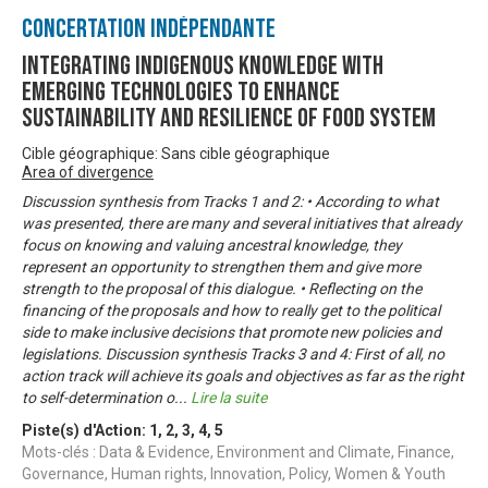
Concertation Indépendante
Integrating Indigenous Knowledge with
Emerging Technologies to Enhance
Sustainability and Resilience of Food System
Cible géographique: Sans cible géographique
Area of divergence
Discussion synthesis from Tracks 1 and 2: • According to what
was presented, there are many and several initiatives that already
focus on knowing and valuing ancestral knowledge, they
represent an opportunity to strengthen them and give more
strength to the proposal of this dialogue. • Reflecting on the
financing of the proposals and how to really get to the political
side to make inclusive decisions that promote new policies and
legislations. Discussion synthesis Tracks 3 and 4: First of all, no
action track will achieve its goals and objectives as far as the right
to self-determination o
...
Lire la suite
Piste(s) d'Action:
1
,
2
,
3
,
4
,
5
Mots-clés : Data & Evidence, Environment and Climate, Finance,
Governance, Human rights, Innovation, Policy, Women & Youth