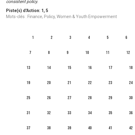
consistent policy.
Piste(s) d'Action:
1
,
5
Mots-clés : Finance, Policy, Women & Youth Empowerment
1
2
3
4
5
6
7
8
9
10
11
12
13
14
15
16
17
18
19
20
21
22
23
24
25
26
27
28
29
30
31
32
33
34
35
36
37
38
39
40
41
42