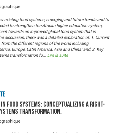
éographique
ew existing food systems, emerging and future trends and to
needed to strengthen the African higher education system,
ment towards an improved global food system that is
he discussion, there was a detailed exploration of: 1. Current
rom the different regions of the world including
erica, Europe, Latin America, Asia and China; and, 2. Key
stems transformation fo
...
Lire la suite
nte
 IN FOOD SYSTEMS: Conceptualizing A Right-
Systems Transformation.
éographique