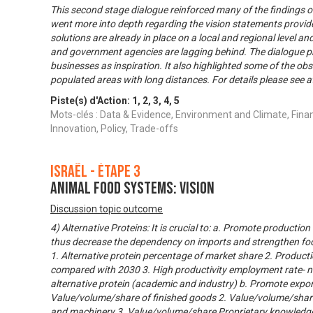
This second stage dialogue reinforced many of the findings of
went more into depth regarding the vision statements provide
solutions are already in place on a local and regional level an
and government agencies are lagging behind. The dialogue pr
businesses as inspiration. It also highlighted some of the obs
populated areas with long distances. For details please see 
Piste(s) d'Action:
1
,
2
,
3
,
4
,
5
Mots-clés : Data & Evidence, Environment and Climate, Fina
Innovation, Policy, Trade-offs
Israël - Étape 3
Animal food systems: Vision
Discussion topic outcome
4) Alternative Proteins: It is crucial to: a. Promote productio
thus decrease the dependency on imports and strengthen foo
1. Alternative protein percentage of market share 2. Product
compared with 2030 3. High productivity employment rate- n
alternative protein (academic and industry) b. Promote expo
Value/volume/share of finished goods 2. Value/volume/share
and machinery 3. Value/volume/share Proprietary knowledge