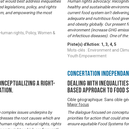
hat would best address inequalities
Human rights advocacy: Recognition
legislations, policy, and rights
healthy and sustainable environme
ulum, and empowering the most
current food system isn’t delivering
adequate and nutritious food given 
and obesity globally. Our present 
environment (increase GHG emissio
 Human rights, Policy, Women &
of infectious diseases). One of th
Piste(s) d'Action:
1
,
3
,
4
,
5
Mots-clés : Environment and Clim
Youth Empowerment
Concertation Indépenda
onceptualizing A Right-
DEALING WITH INEQUALITIES
ation.
based Approach to Food 
Cible géographique: Sans cible g
Major focus
e complex issues underpins by
The dialogue focused on conceptual
ddresses the root causes which are
priorities for action that could s
(human rights, natural rights, rights
ensure equitable Food Systems for 