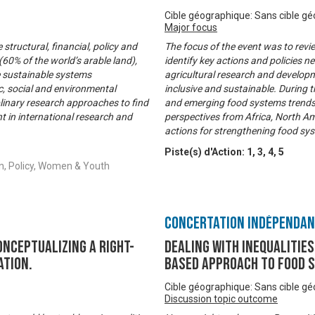
Cible géographique: Sans cible g
Major focus
e structural, financial, policy and
The focus of the event was to revi
60% of the world’s arable land),
identify key actions and policies 
e sustainable systems
agricultural research and develop
c, social and environmental
inclusive and sustainable. During t
plinary research approaches to find
and emerging food systems trends f
t in international research and
perspectives from Africa, North Am
actions for strengthening food sy
Piste(s) d'Action:
1
,
3
,
4
,
5
on, Policy, Women & Youth
Concertation Indépenda
onceptualizing A Right-
DEALING WITH INEQUALITIES
ation.
based Approach to Food 
Cible géographique: Sans cible g
Discussion topic outcome