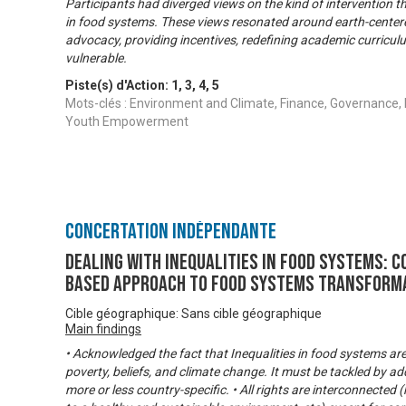
Participants had diverged views on the kind of intervention t
in food systems. These views resonated around earth-centered 
advocacy, providing incentives, redefining academic curric
vulnerable.
Piste(s) d'Action:
1
,
3
,
4
,
5
Mots-clés : Environment and Climate, Finance, Governance,
Youth Empowerment
Concertation Indépendante
DEALING WITH INEQUALITIES IN FOOD SYSTEMS: C
based Approach to Food Systems Transform
Cible géographique: Sans cible géographique
Main findings
• Acknowledged the fact that Inequalities in food systems ar
poverty, beliefs, and climate change. It must be tackled by a
more or less country-specific. • All rights are interconnected 