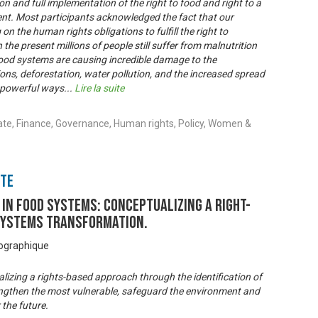
 and full implementation of the right to food and right to a
nt. Most participants acknowledged the fact that our
 on the human rights obligations to fulfill the right to
the present millions of people still suffer from malnutrition
food systems are causing incredible damage to the
ns, deforestation, water pollution, and the increased spread
e powerful ways
...
Lire la suite
ate, Finance, Governance, Human rights, Policy, Women &
nte
 IN FOOD SYSTEMS: Conceptualizing A Right-
Systems Transformation.
éographique
izing a rights-based approach through the identification of
trengthen the most vulnerable, safeguard the environment and
the future.