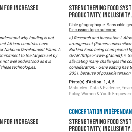
n for increased
Strengthening Food Syst
productivity, inclusivity
Cible géographique: Sans cible g
Discussion topic outcome
o understand why funding is not
a) Research and Innovation i. Afric
 most African countries have
arrangement (Famers-universities-P
their National Development Plans. A
Burkina Faso being championed by 
ommitment to the targets set by
GFAR (https://www.gfar.net); ii. Gene
 not well understood as it is
alleviating many challenges the con
 these technologies.
consideration: • Gene editing has
2021, because of possible tension
Piste(s) d'Action:
1
,
4
,
5
Mots-clés : Data & Evidence, Envi
Policy, Women & Youth Empower
Concertation Indépenda
n for increased
Strengthening Food Syst
productivity, inclusivity