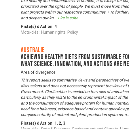
to a healthy and sustainable environment, etc) except for cor
prioritized over the rights of people. We must move from theory
pilot projects within our respective communities. • To further
and deepen our kn
...
Lire la suite
Piste(s) d'Action:
4
Mots-clés : Human rights, Policy
Australie
Achieving healthy diets from sustainable fo
what science, innovation, and actions are n
Area of divergence
This report seeks to summarise views and perspectives of we
discussions and does not necessarily represent the views of 
Government. Clarification is needed on the roles of animal-s
particularly as they relate to the environmental impact of the 
and the consumption of adequate protein for human nutrition.
need for a balanced, evidence-based and context-specific ap
complementarity of animal and plant production systems, o
.
Piste(s) d'Action:
1
,
2
,
3