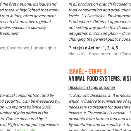
 the first national dialogue and
In all production-branch focused t
d there. It highlighted that many
food consumption and production s
d that in fact, often government
levels. 1. Livestock a. Environmenta
esented innovative regional
Production – Different approache
tacles specific to sparsely
not setting any goal in this direct
attachment.
altogether. c. Consumption – dive
changing the general public's con
nce, Governance, Human rights,
Piste(s) d'Action:
1
,
2
,
4
,
5
Mots-clés : Environment and Clima
Israël - Étape 3
Animal food systems: Vis
Discussion topic outcome
n for local consumption (and by
1) Zoonotic Diseases: a. It is nece
d security). Can be measured by:
which will serve the ministries of a
ion v/s imports balance 2020
necessary to prepare for disasters
umber of jobs added in the
insects. c. Traceability is crucial 
rts. Can be measured by: 1.
products from farm to fork and a 
 of High throughput ingredients
by sanitation and site quality. d. I
 c. Pr
...
Lire la suite
production excesses and find othe