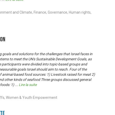
ronment and Climate, Finance, Governance, Human rights,
ion
goals and solutions for the challenges that Israel faces in
stems to meet the UN's Sustainable Development Goals, as
he participants were divided into topic-based groups and
measurable goals Israel should aim to reach. Four of the
f animal-based food sources: 1) Livestock raised for meat 2)
and other kinds of seafood Three groups discussed general
 foods: 1)
...
Lire la suite
e-offs, Women & Youth Empowerment
nte