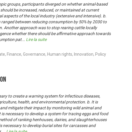
opic groups, participants diverged on whether animal-based
hould be increased, reduced, or maintained at current
l aspects of the local industry (extensive and intensive). b.
s ranged between reducing consumption by 50% by 2030 to
ion. Another approach was to stop rearing cattle locally
rgence whether there should be affirmative approach towards
sumption pat
...
Lire la suite
te, Finance, Governance, Human rights, Innovation, Policy
ion
ssary to create a warning system for infectious diseases,
griculture, health, and environmental protection. b. It is
 and mitigate their impact by monitoring wild animal and
– it is necessary to develop a system for tracing eggs and food
method of ranking henhouses, dairies, and slaughterhouses
t is necessary to develop burial sites for carcasses and
r
...
Lire la suite