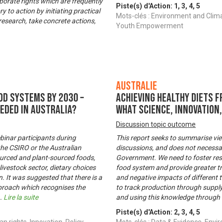
porate rights which are frequently
Piste(s) d'Action:
1
,
3
,
4
,
5
 to action by initiating practical
Mots-clés : Environment and Clim
 research, take concrete actions,
Youth Empowerment
Australie
od systems by 2030 –
Achieving healthy diets 
eeded in Australia?
what science, innovation,
Discussion topic outcome
binar participants during
This report seeks to summarise vi
the CSIRO or the Australian
discussions, and does not necessar
ourced and plant-sourced foods,
Government. We need to foster res
livestock sector, dietary choices
food system and provide greater tr
 It was suggested that there is a
and negative impacts of different 
proach which recognises the
to track production through supply
..
Lire la suite
and using this knowledge through 
Piste(s) d'Action:
2
,
3
,
4
,
5