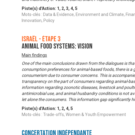
Piste(s) d'Action:
1
,
2
,
3
,
4
,
5
Mots-clés : Data & Evidence, Environment and Climate, Fina
Innovation, Policy
Israël - Étape 3
Animal food systems: Vision
Main findings
One of the main conclusions drawn from the dialogues is that
consumption preferences for animal-based foods, there is a 
consumerism due to consumer concerns. This is accompanie
transparency on the part of consumers regarding animal-base
information regarding zoonotic diseases, livestock and poult
antimicrobial use, and animal husbandry conditions is not avai
let alone the consumers. This information gap significantly h
Piste(s) d'Action:
1
,
2
,
4
,
5
Mots-clés : Trade-offs, Women & Youth Empowerment
Concertation Indépendante