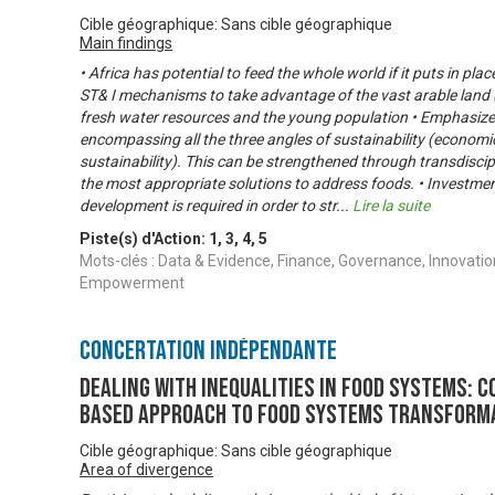
Cible géographique: Sans cible géographique
Main findings
• Africa has potential to feed the whole world if it puts in plac
ST& I mechanisms to take advantage of the vast arable land (
fresh water resources and the young population • Emphasiz
encompassing all the three angles of sustainability (economi
sustainability). This can be strengthened through transdisci
the most appropriate solutions to address foods. • Investmen
development is required in order to str
...
Lire la suite
Piste(s) d'Action:
1
,
3
,
4
,
5
Mots-clés : Data & Evidence, Finance, Governance, Innovati
Empowerment
Concertation Indépendante
DEALING WITH INEQUALITIES IN FOOD SYSTEMS: C
based Approach to Food Systems Transform
Cible géographique: Sans cible géographique
Area of divergence