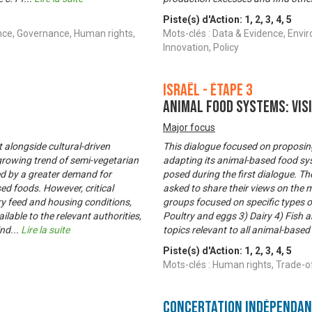
Piste(s) d'Action:
1
,
2
,
3
,
4
,
5
nce, Governance, Human rights,
Mots-clés : Data & Evidence, Envi
Innovation, Policy
Israël - Étape 3
Animal food systems: Vis
Major focus
 alongside cultural-driven
This dialogue focused on proposing 
growing trend of semi-vegetarian
adapting its animal-based food sy
d by a greater demand for
posed during the first dialogue. T
d foods. However, critical
asked to share their views on the 
ry feed and housing conditions,
groups focused on specific types o
lable to the relevant authorities,
Poultry and eggs 3) Dairy 4) Fish 
ind
...
Lire la suite
topics relevant to all animal-based
Piste(s) d'Action:
1
,
2
,
3
,
4
,
5
Mots-clés : Human rights, Trad
Concertation Indépenda